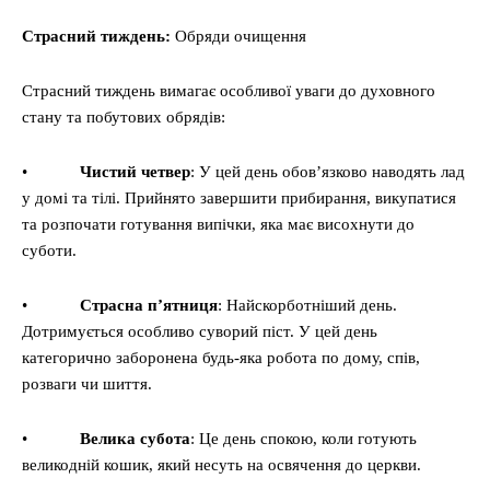
Страсний тиждень:
Обряди очищення
Страсний тиждень вимагає особливої уваги до духовного
стану та побутових обрядів:
•
Чистий четвер
: У цей день обов’язково наводять лад
у домі та тілі. Прийнято завершити прибирання, викупатися
та розпочати готування випічки, яка має висохнути до
суботи.
•
Страсна п’ятниця
: Найскорботніший день.
Дотримується особливо суворий піст. У цей день
категорично заборонена будь-яка робота по дому, спів,
розваги чи шиття.
•
Велика субота
: Це день спокою, коли готують
великодній кошик, який несуть на освячення до церкви.