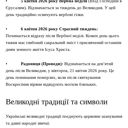
•
5 квітня 2026 року Вербна неділя
(Вхід Господній в
Єрусалим). Відзначається за тиждень до Великодня. У цей
день традиційно освячують вербові гілки.
•
6 квітня 2026 року Страсний тиждень:
Починається відразу після Вербної неділі. Кожен день цього
тижня має глибокий сакральний зміст і присвячений останнім
дням земного життя Ісуса Христа.
•
Радониця (Проводи):
Відзначається на дев’ятий
день після Великодня, у вівторок, 21 квітня 2026 року. Це
день поминання померлих, коли після святкування
Воскресіння віряни відвідують могили близьких.
Великодні традиції та символи
Українські великодні традиції поєднують церковне шанування
та давні народні звичаї.