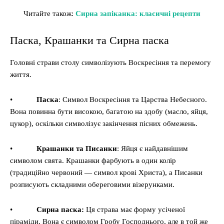
Читайте також:
Сирна запіканка: класичні рецепти
Паска, Крашанки та Сирна паска
Головні страви столу символізують Воскресіння та перемогу
життя.
•
Паска
: Символ Воскресіння та Царства Небесного.
Вона повинна бути високою, багатою на здобу (масло, яйця,
цукор), оскільки символізує закінчення пісних обмежень.
•
Крашанки та Писанки
: Яйця є найдавнішим
символом свята. Крашанки фарбують в один колір
(традиційно червоний — символ крові Христа), а Писанки
розписують складними обереговими візерунками.
•
Сирна паска:
Ця страва має форму усіченої
піраміди. Вона є символом Гробу Господнього, але в той же