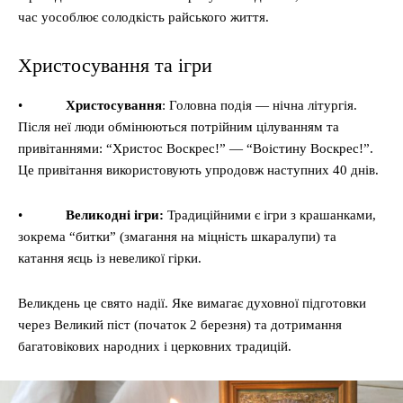
час уособлює солодкість райського життя.
Христосування та ігри
•
Христосування
: Головна подія — нічна літургія.
Після неї люди обмінюються потрійним цілуванням та
привітаннями: “Христос Воскрес!” — “Воістину Воскрес!”.
Це привітання використовують упродовж наступних 40 днів.
•
Великодні ігри:
Традиційними є ігри з крашанками,
зокрема “битки” (змагання на міцність шкаралупи) та
катання яєць із невеликої гірки.
Великдень це свято надії. Яке вимагає духовної підготовки
через Великий піст (початок 2 березня) та дотримання
багатовікових народних і церковних традицій.