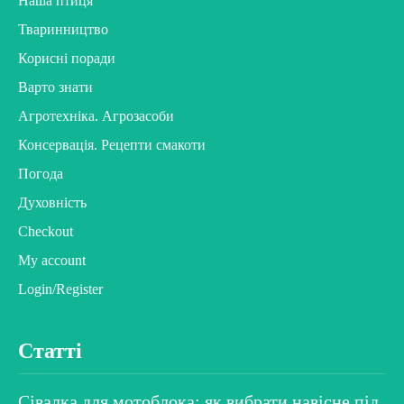
Наша птиця
Тваринництво
Корисні поради
Варто знати
Агротехніка. Агрозасоби
Консервація. Рецепти смакоти
Погода
Духовність
Checkout
My account
Login/Register
Статті
Сівалка для мотоблока: як вибрати навісне під