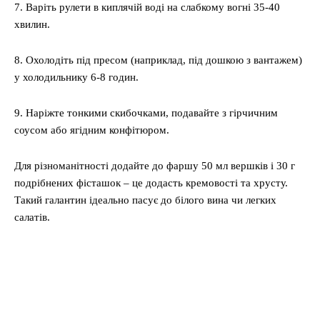
7. Варіть рулети в киплячій воді на слабкому вогні 35-40
хвилин.
8. Охолодіть під пресом (наприклад, під дошкою з вантажем)
у холодильнику 6-8 годин.
9. Наріжте тонкими скибочками, подавайте з гірчичним
соусом або ягідним конфітюром.
Для різноманітності додайте до фаршу 50 мл вершків і 30 г
подрібнених фісташок – це додасть кремовості та хрусту.
Такий галантин ідеально пасує до білого вина чи легких
салатів.