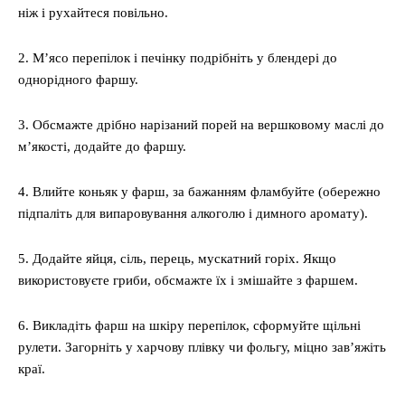
ніж і рухайтеся повільно.
2. М’ясо перепілок і печінку подрібніть у блендері до
однорідного фаршу.
3. Обсмажте дрібно нарізаний порей на вершковому маслі до
м’якості, додайте до фаршу.
4. Влийте коньяк у фарш, за бажанням фламбуйте (обережно
підпаліть для випаровування алкоголю і димного аромату).
5. Додайте яйця, сіль, перець, мускатний горіх. Якщо
використовуєте гриби, обсмажте їх і змішайте з фаршем.
6. Викладіть фарш на шкіру перепілок, сформуйте щільні
рулети. Загорніть у харчову плівку чи фольгу, міцно зав’яжіть
краї.