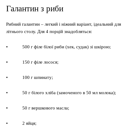
Галантин з риби
Рибний галантин – легкий і ніжний варіант, ідеальний для
літнього столу. Для 4 порцій знадобляться:
• 500 г філе білої риби (хек, судак) зі шкірою;
• 150 г філе лосося;
• 100 г шпинату;
• 50 г білого хліба (замоченого в 50 мл молока);
• 50 г вершкового масла;
• 2 яйця;