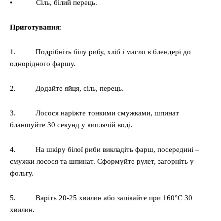
• Сіль, білий перець.
Приготування
:
1. Подрібніть білу рибу, хліб і масло в блендері до
однорідного фаршу.
2. Додайте яйця, сіль, перець.
3. Лосося наріжте тонкими смужками, шпинат
бланшуйте 30 секунд у киплячій воді.
4. На шкіру білої риби викладіть фарш, посередині –
смужки лосося та шпинат. Сформуйте рулет, загорніть у
фольгу.
5. Варіть 20-25 хвилин або запікайте при 160°C 30
хвилин.