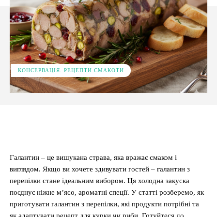
КОНСЕРВАЦІЯ. РЕЦЕПТИ СМАКОТИ
Facebook
X
Pinterest
WhatsApp
Галантин – це вишукана страва, яка вражає смаком і
виглядом. Якщо ви хочете здивувати гостей – галантин з
перепілки стане ідеальним вибором. Ця холодна закуска
поєднує ніжне м’ясо, ароматні спеції. У статті розберемо, як
приготувати галантин з перепілки, які продукти потрібні та
як адаптувати рецепт для курки чи риби. Готуйтеся до