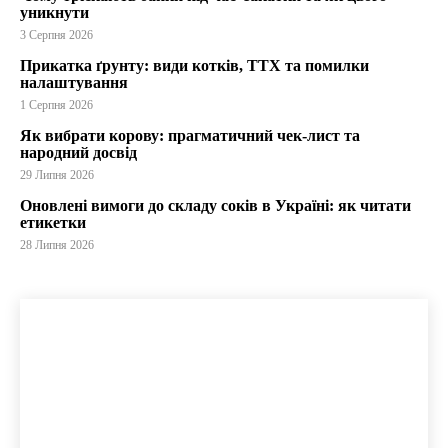
уникнути
3 Серпня 2026
Прикатка ґрунту: види котків, ТТХ та помилки
налаштування
1 Серпня 2026
Як вибрати корову: прагматичний чек-лист та
народний досвід
29 Липня 2026
Оновлені вимоги до складу соків в Україні: як читати
етикетки
28 Липня 2026