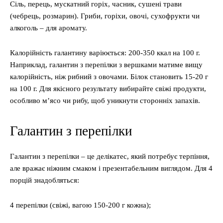
Сіль, перець, мускатний горіх, часник, сушені трави
(чебрець, розмарин). Гриби, горіхи, овочі, сухофрукти чи
алкоголь – для аромату.
Калорійність галантину варіюється: 200-350 ккал на 100 г.
Наприклад, галантин з перепілки з вершками матиме вищу
калорійність, ніж рибний з овочами. Білок становить 15-20 г
на 100 г. Для якісного результату вибирайте свіжі продукти,
особливо м’ясо чи рибу, щоб уникнути сторонніх запахів.
Галантин з перепілки
Галантин з перепілки – це делікатес, який потребує терпіння,
але вражає ніжним смаком і презентабельним виглядом. Для 4
порцій знадобляться:
4 перепілки (свіжі, вагою 150-200 г кожна);