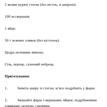
2 великі курячі стегна (без кісток, зі шкірою);
100 мл вершків;
1 яйце;
50 г зелених оливок (без кісточок);
Цедра половини лимона;
Сіль, перець, сушений чебрець.
Приготування
:
1. Зніміть шкіру зі стегон, м’ясо подрібніть у фарш.
2. Змішайте фарш з вершками, яйцем, подрібненими
оливками, цедрою, спеціями.