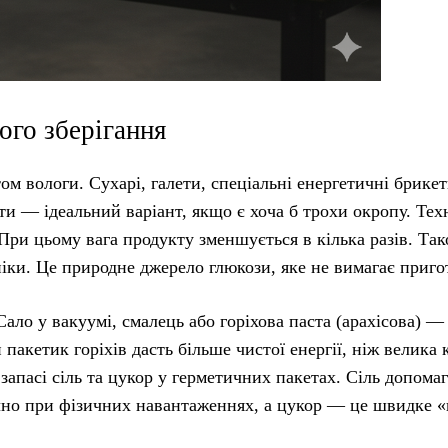
ого зберігання
м вологи. Сухарі, галети, спеціальні енергетичні брике
и — ідеальний варіант, якщо є хоча б трохи окропу. Тех
 При цьому вага продукту зменшується в кілька разів. Та
ніки. Це природне джерело глюкози, яке не вимагає приго
ло у вакуумі, смалець або горіхова паста (арахісова) —
акетик горіхів дасть більше чистої енергії, ніж велика 
запасі сіль та цукор у герметичних пакетах. Сіль допомаг
чно при фізичних навантаженнях, а цукор — це швидке 