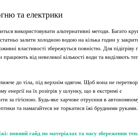
огню та електрики
иться використовувати альтернативні методи. Багато круп
достатньо залити холодною водою на кілька годин у закри
оживні властивості збережуться повністю. Для підігріву 
и працюють від невеликої кількості води та виділяють те
лижче до тіла, під верхнім одягом. Щоб вона не перетво
му енергії на їх розігрів у шлунку, що в екстримі є
и за гігієною. Будь-яке харчове отруєння в автономном
птики та намагайтеся не торкатися їжі брудними руками.
жі: повний гайд по матеріалах та часу збереження теп