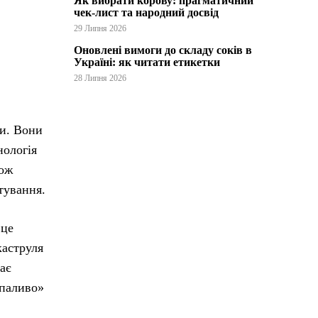
Як вибрати корову: прагматичний
чек-лист та народний досвід
29 Липня 2026
Оновлені вимоги до складу соків в
Україні: як читати етикетки
28 Липня 2026
ти. Вони
нологія
кож
тування.
 це
каструля
ає
«паливо»