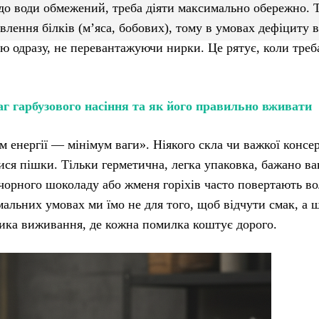
до води обмежений, треба діяти максимально обережно. 
влення білків (м’яса, бобових), тому в умовах дефіциту 
ю одразу, не перевантажуючи нирки. Це рятує, коли треб
аг гарбузового насіння та як його правильно вживати
енергії — мінімум ваги». Ніякого скла чи важкої консер
ися пішки. Тільки герметична, легка упаковка, бажано в
чорного шоколаду або жменя горіхів часто повертають в
альних умовах ми їмо не для того, щоб відчути смак, а 
тика виживання, де кожна помилка коштує дорого.