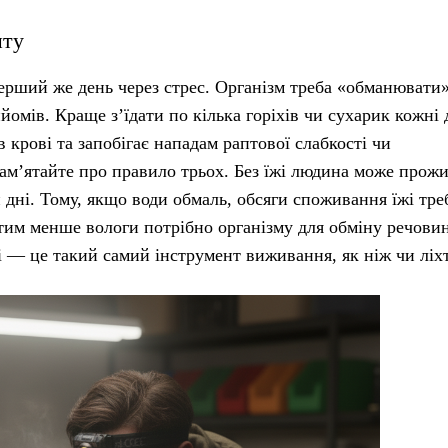
иту
ерший же день через стрес. Організм треба «обманювати»
омів. Краще з’їдати по кілька горіхів чи сухарик кожні 
 крові та запобігає нападам раптової слабкості чи
ам’ятайте про правило трьох. Без їжі людина може прож
 дні. Тому, якщо води обмаль, обсяги споживання їжі тре
тим менше вологи потрібно організму для обміну речовин
 — це такий самий інструмент виживання, як ніж чи ліхт