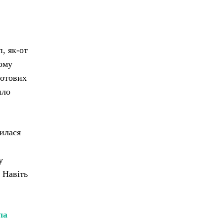
, як-от
тому
готових
пло
рилася
у
 Навіть
ла