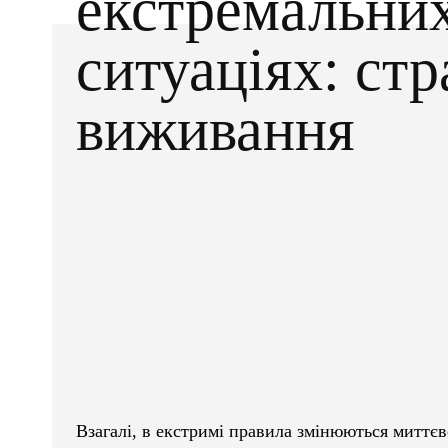
екстремальни
ситуаціях: стр
виживання
Facebook
X
ПОДІЛІТЬСЯ
Взагалі, в екстримі правила змінюються миттєво