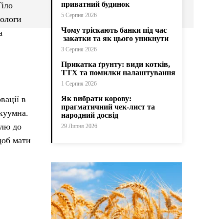
приватний будинок
Тіло
5 Серпня 2026
вологи
Чому тріскають банки під час
а
закатки та як цього уникнути
3 Серпня 2026
Прикатка ґрунту: види котків,
ТТХ та помилки налаштування
1 Серпня 2026
вації в
Як вибрати корову:
прагматичний чек-лист та
акуумна.
народний досвід
олю до
29 Липня 2026
щоб мати