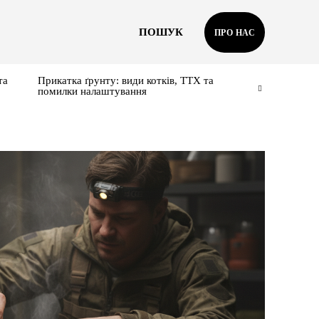
ПОШУК
ПРО НАС
та
Прикатка ґрунту: види котків, ТТХ та
помилки налаштування