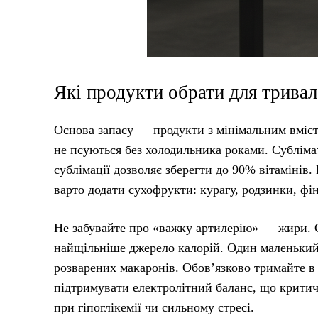
Які продукти обрати для тривал
Основа запасу — продукти з мінімальним вмісто
не псуються без холодильника роками. Сублімат
сублімації дозволяє зберегти до 90% вітамінів.
варто додати сухофрукти: курагу, родзинки, фі
Не забувайте про «важку артилерію» — жири. Са
найщільніше джерело калорій. Один маленький п
розварених макаронів. Обов’язково тримайте в 
підтримувати електролітний баланс, що крити
при гіпоглікемії чи сильному стресі.