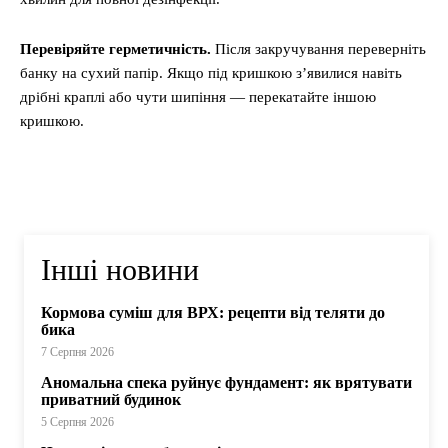
Перевіряйте герметичність.
Після закручування переверніть
банку на сухий папір. Якщо під кришкою з’явилися навіть
дрібні краплі або чути шипіння — перекатайте іншою
кришкою.
Інші новини
Кормова суміш для ВРХ: рецепти від теляти до
бика
7 Серпня 2026
Аномальна спека руйнує фундамент: як врятувати
приватний будинок
5 Серпня 2026