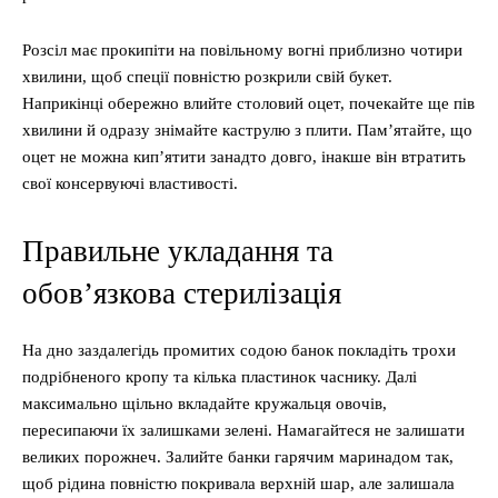
Розсіл має прокипіти на повільному вогні приблизно чотири
хвилини, щоб спеції повністю розкрили свій букет.
Наприкінці обережно влийте столовий оцет, почекайте ще пів
хвилини й одразу знімайте каструлю з плити. Пам’ятайте, що
оцет не можна кип’ятити занадто довго, інакше він втратить
свої консервуючі властивості.
Правильне укладання та
обов’язкова стерилізація
На дно заздалегідь промитих содою банок покладіть трохи
подрібненого кропу та кілька пластинок часнику. Далі
максимально щільно вкладайте кружальця овочів,
пересипаючи їх залишками зелені. Намагайтеся не залишати
великих порожнеч. Залийте банки гарячим маринадом так,
щоб рідина повністю покривала верхній шар, але залишала