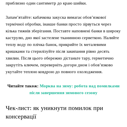
приблизно один сантиметр до краю шийки.
Запам’ятайте: кабачкова закуска вимагає обов’язкової
термічної обробки, інакше банки просто зірвуться через
кілька тижнів зберігання. Поставте наповнені банки в широку
каструлю, дно якої застелене тканинною серветкою. Налийте
теплу воду по плічка банок, прикрийте їх металевими
кришками та стерилізуйте після закипання рівно десять
хвилин. Після цього обережно дістаньте тару, герметично
закрутіть ключем, переверніть догори дном і обов’язково
укутайте теплою ковдрою до повного охолодження.
Читайте також:
Морква на зиму: робота над помилками
після завершення зимового сезону
Чек-лист: як уникнути помилок при
консервації