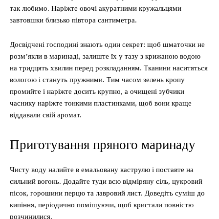
так любимо. Наріжте овочі акуратними кружальцями
завтовшки близько півтора сантиметра.
Досвідчені господині знають один секрет: щоб шматочки не
розм’якли в маринаді, залиште їх у тазу з крижаною водою
на тридцять хвилин перед розкладанням. Тканини наситяться
вологою і стануть пружними. Тим часом зелень кропу
промийте і наріжте досить крупно, а очищені зубчики
часнику наріжте тонкими пластинками, щоб вони краще
віддавали свій аромат.
Приготування пряного маринаду
Чисту воду налийте в емальовану каструлю і поставте на
сильний вогонь. Додайте туди всю відміряну сіль, цукровий
пісок, горошини перцю та лавровий лист. Доведіть суміш до
кипіння, періодично помішуючи, щоб кристали повністю
розчинилися.