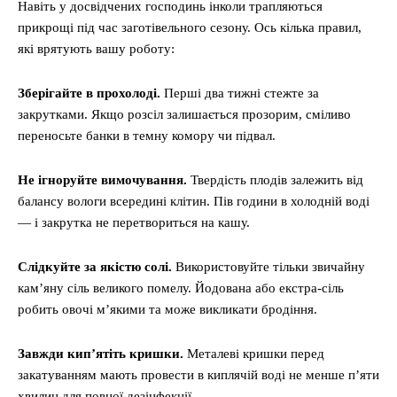
Навіть у досвідчених господинь інколи трапляються
прикрощі під час заготівельного сезону. Ось кілька правил,
які врятують вашу роботу:
Зберігайте в прохолоді.
Перші два тижні стежте за
закрутками. Якщо розсіл залишається прозорим, сміливо
переносьте банки в темну комору чи підвал.
Не ігноруйте вимочування.
Твердість плодів залежить від
балансу вологи всередині клітин. Пів години в холодній воді
— і закрутка не перетвориться на кашу.
Слідкуйте за якістю солі.
Використовуйте тільки звичайну
кам’яну сіль великого помелу. Йодована або екстра-сіль
робить овочі м’якими та може викликати бродіння.
Завжди кип’ятіть кришки.
Металеві кришки перед
закатуванням мають провести в киплячій воді не менше п’яти
хвилин для повної дезінфекції.