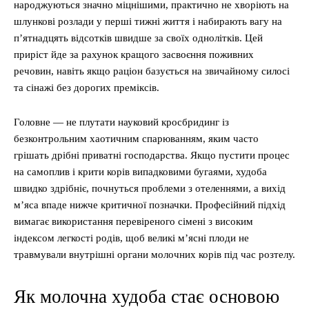
народжуються значно міцнішими, практично не хворіють на
шлункові розлади у перші тижні життя і набирають вагу на
п’ятнадцять відсотків швидше за своїх однолітків. Цей
приріст йде за рахунок кращого засвоєння поживних
речовин, навіть якщо раціон базується на звичайному силосі
та сінажі без дорогих преміксів.
Головне — не плутати науковий кросбридинг із
безконтрольним хаотичним спарюванням, яким часто
грішать дрібні приватні господарства. Якщо пустити процес
на самоплив і крити корів випадковими бугаями, худоба
швидко здрібніє, почнуться проблеми з отеленнями, а вихід
м’яса впаде нижче критичної позначки. Професійний підхід
вимагає використання перевіреного сімені з високим
індексом легкості родів, щоб великі м’ясні плоди не
травмували внутрішні органи молочних корів під час розтелу.
Як молочна худоба стає основою