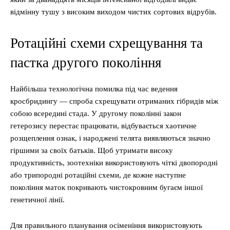
відмінну тушу з високим виходом чистих сортових відрубів.
Ротаційні схеми схрещування та
пастка другого покоління
Найбільша технологічна помилка під час ведення
кросбридингу — спроба схрещувати отриманих гібридів між
собою всередині стада. У другому поколінні закон
гетерозису перестає працювати, відбувається хаотичне
розщеплення ознак, і народжені телята виявляються значно
гіршими за своїх батьків. Щоб утримати високу
продуктивність, зоотехніки використовують чіткі двопородні
або трипородні ротаційні схеми, де кожне наступне
покоління маток покривають чистокровним бугаєм іншої
генетичної лінії.
Для правильного планування осіменіння використовують