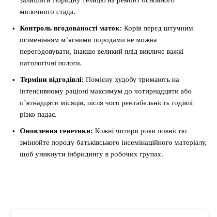
залишити гібридну телицю на ремонт основного
молочного стада.
Контроль вгодованості маток:
Корів перед штучним
осіменінням м’ясними породами не можна
перегодовувати, інакше великий плід викличе важкі
патологічні пологи.
Терміни відгодівлі:
Помісну худобу тримають на
інтенсивному раціоні максимум до чотирнадцяти або
п’ятнадцяти місяців, після чого рентабельність годівлі
різко падає.
Оновлення генетики:
Кожні чотири роки повністю
змінюйте породу батьківського інсемінаційного матеріалу,
щоб уникнути інбридингу в робочих групах.