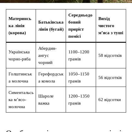
Середньодо
Материнсь
Вихід
Батьківська
бовий
ка лінія
чистого
лінія (бугай)
приріст
(корова)
м’яса з туші
помісі
Абердин-
Українська
1100–1200
ангус
58 відсотків
чорно-ряба
грамів
чорний
Голштинськ
Герефордськ
1050–1150
56 відсотків
а молочна
а комола
грамів
Симентальсь
Шароле
1200–1350
ка м’ясо-
62 відсотки
важка
грамів
молочна