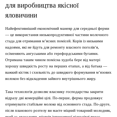
для виробництва якісної
яловичини
Найефективніший економічний маневр для середньої ферми
— це використання низькопродуктивної частини молочного
стада для отримання м’ясних помісей. Корів із низькими
надоями, які не йдуть для ремонту власного поголів’я,
осіменяють ангуськими або герефордськими бугаями.
Отримана таким чином помісна худоба бере від матері
хорошу швидкість росту на перших етапах, а від батька —
важкий кістяк і схильність до швидкого формування м’язових
волокон без відкладення зайвого внутрішнього жиру.
Така технологія дозволяє власнику господарства закрити
відразу дві комерційні цілі. По-перше, ферма продовжує
отримувати стабільне молоко від основного стада. По-друге,
після планового розтелу ви маєте міцний товарний молодняк,
який за дванадцять місяців інтенсивної відгодівлі видає