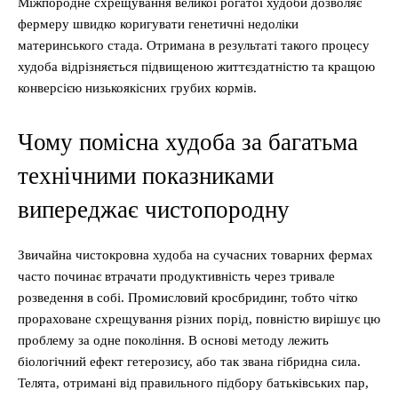
Міжпородне схрещування великої рогатої худоби дозволяє
фермеру швидко коригувати генетичні недоліки
материнського стада. Отримана в результаті такого процесу
худоба відрізняється підвищеною життєздатністю та кращою
конверсією низькоякісних грубих кормів.
Чому помісна худоба за багатьма
технічними показниками
випереджає чистопородну
Звичайна чистокровна худоба на сучасних товарних фермах
часто починає втрачати продуктивність через тривале
розведення в собі. Промисловий кросбридинг, тобто чітко
прораховане схрещування різних порід, повністю вирішує цю
проблему за одне покоління. В основі методу лежить
біологічний ефект гетерозису, або так звана гібридна сила.
Телята, отримані від правильного підбору батьківських пар,