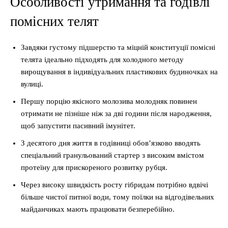
Особливості утримання та годівлі
помісних телят
Завдяки густому підшерстю та міцній конституції помісні
телята ідеально підходять для холодного методу
вирощування в індивідуальних пластикових будиночках на
вулиці.
Першу порцію якісного молозива молодняк повинен
отримати не пізніше ніж за дві години після народження,
щоб запустити пасивний імунітет.
З десятого дня життя в годівниці обов’язково вводять
спеціальний гранульований стартер з високим вмістом
протеїну для прискореного розвитку рубця.
Через високу швидкість росту гібридам потрібно вдвічі
більше чистої питної води, тому поїлки на відгодівельних
майданчиках мають працювати безперебійно.