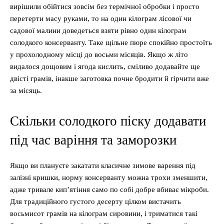
вирішили обійтися зовсім без термічної обробки і просто
перетерти масу руками, то на один кілограм лісової чи
садової малини доведеться взяти рівно один кілограм
солодкого консерванту. Таке щільне пюре спокійно простоїть
у прохолодному місці до восьми місяців. Якщо ж літо
видалося дощовим і ягода кислить, сміливо додавайте ще
двісті грамів, інакше заготовка почне бродити й гірчити вже
за місяць.
Скільки солодкого піску додавати
під час варіння та заморозки
Якщо ви плануєте закатати класичне зимове варення під
залізні кришки, норму консерванту можна трохи зменшити,
адже тривале кип’ятіння само по собі добре вбиває мікроби.
Для традиційного густого десерту цілком вистачить
восьмисот грамів на кілограм сировини, і триматися такі