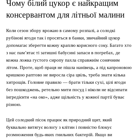
Чому білий цукор є найкращим
консервантом для літньої малини
Коли сезон збору врожаю в самому розпалі, а солодкі
рубінові ягоди так і просяться в банки, звичайний цукор
допомагає зберегти кожну краплю корисного соку. Багато хто
з нас пам’ятає ті затишні бабусині запаси в погребах, де
кожна ложка густого сиропу пахла справжнім сонячним
літом. Проте, щоб праця не пішла нанівець, а під капроновою
кришкою раптово не виросла сіра цвіль, треба знати кілька
хитрощів. Головне правило — брати тільки сухі, цілі ягоди
без пошкоджень, ретельно мити посуд і ніколи не відсипати
інгредієнти «на око», адже щільність у кожної партії буває
різною.
Цей солодкий пісок працює як природний щит, який
буквально витягує вологу з клітин і повністю блокує
розмноження будь-яких гнильних бактерій. Якщо ви