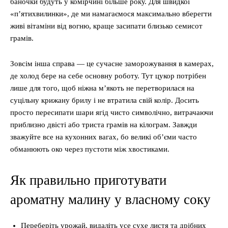
баночки будуть у комірчині більше року. Для швидкої
«п’ятихвилинки», де ми намагаємося максимально вберегти
живі вітаміни від вогню, краще засипати близько семисот
грамів.
Зовсім інша справа — це сучасне заморожування в камерах,
де холод бере на себе основну роботу. Тут цукор потрібен
лише для того, щоб ніжна м’якоть не перетворилася на
суцільну крижану брилу і не втратила свій колір. Досить
просто пересипати шари ягід чисто символічно, витрачаючи
приблизно двісті або триста грамів на кілограм. Завжди
зважуйте все на кухонних вагах, бо великі об’єми часто
обманюють око через пустоти між хвостиками.
Як правильно приготувати
ароматну малину у власному соку
Переберіть урожай, видаліть усе сухе листя та дрібних