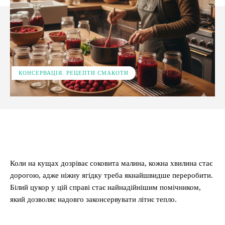
КОНСЕРВАЦІЯ. РЕЦЕПТИ СМАКОТИ
Facebook
X
Pinterest
WhatsApp
Коли на кущах дозріває соковита малина, кожна хвилина стає
дорогою, адже ніжну ягідку треба якнайшвидше переробити.
Білий цукор у цій справі стає найнадійнішим помічником,
який дозволяє надовго законсервувати літнє тепло.