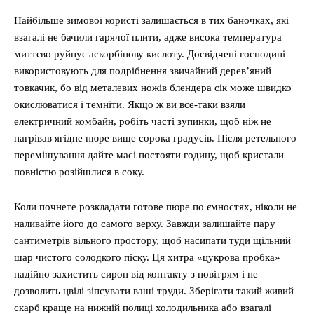
Найбільше зимової користі залишається в тих баночках, які
взагалі не бачили гарячої плити, адже висока температура
миттєво руйнує аскорбінову кислоту. Досвідчені господині
використовують для подрібнення звичайний дерев’яний
товкачик, бо від металевих ножів блендера сік може швидко
окислюватися і темніти. Якщо ж ви все-таки взяли
електричний комбайн, робіть часті зупинки, щоб ніж не
нагрівав ягідне пюре вище сорока градусів. Після ретельного
перемішування дайте масі постояти годину, щоб кристали
повністю розійшлися в соку.
Коли почнете розкладати готове пюре по ємностях, ніколи не
наливайте його до самого верху. Завжди залишайте пару
сантиметрів вільного простору, щоб насипати туди щільний
шар чистого солодкого піску. Ця хитра «цукрова пробка»
надійно захистить сироп від контакту з повітрям і не
дозволить цвілі зіпсувати ваші труди. Зберігати такий живий
скарб краще на нижній полиці холодильника або взагалі