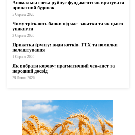
Аномальна спека руйнує фундамент: як врятувати
приватний будинок
5 Серпня 2026
Чому тріскають банки під час закатки та як цього
уникнути
3 Серпня 2026
Прикатка ґрунту: види котків, ТТХ та помилки
налаштування
1 Серпня 2026
Як вибрати корову: прагматичний чек-лист та
народний досвід
29 Липня 2026