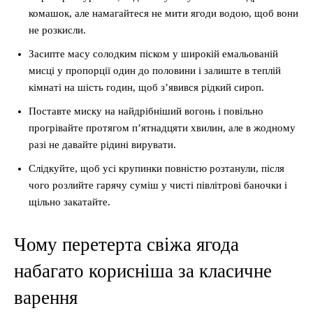
комашок, але намагайтеся не мити ягоди водою, щоб вони
не розкисли.
Засипте масу солодким піском у широкій емальованій
мисці у пропорції один до половини і залиште в теплій
кімнаті на шість годин, щоб з’явився рідкий сироп.
Поставте миску на найдрібніший вогонь і повільно
прогрівайте протягом п’ятнадцяти хвилин, але в жодному
разі не давайте рідині вирувати.
Слідкуйте, щоб усі крупинки повністю розтанули, після
чого розлийте гарячу суміш у чисті півлітрові баночки і
щільно закатайте.
Чому перетерта свіжа ягода
набагато корисніша за класичне
варення