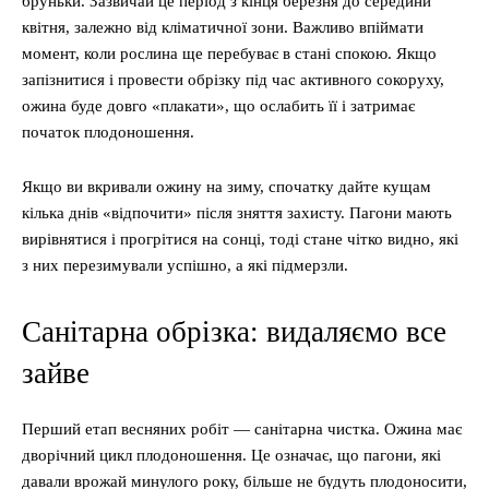
бруньки. Зазвичай це період з кінця березня до середини
квітня, залежно від кліматичної зони. Важливо впіймати
момент, коли рослина ще перебуває в стані спокою. Якщо
запізнитися і провести обрізку під час активного сокоруху,
ожина буде довго «плакати», що ослабить її і затримає
початок плодоношення.
Якщо ви вкривали ожину на зиму, спочатку дайте кущам
кілька днів «відпочити» після зняття захисту. Пагони мають
вирівнятися і прогрітися на сонці, тоді стане чітко видно, які
з них перезимували успішно, а які підмерзли.
Санітарна обрізка: видаляємо все
зайве
Перший етап весняних робіт — санітарна чистка. Ожина має
дворічний цикл плодоношення. Це означає, що пагони, які
давали врожай минулого року, більше не будуть плодоносити,