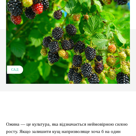
САД
Facebook
X
Pinterest
WhatsApp
Ожина — це культура, яка відзначається неймовірною силою
росту. Якщо залишити кущ напризволяще хоча б на один