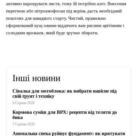
активно нарощувати листя, тому їй потрібен азот. Внесення
перегною або нітроамофоски під корінь дасть необхідний
поштовх для швидкого старту. Чистий, правильно
сформований кущ ожини віддячить вам рясним цвітінням і
солодким врожаєм, який буде зручно збирати.
Інші новини
Сівалка для мотоблока: як вибрати навісне під
свій ґрунт і техніку
8 Серпня 2026
Кормова суміш для ВРХ: рецепти від теляти до
бика
7 Серпня 2026
Аномальна спека руйнує фундамент: як врятувати