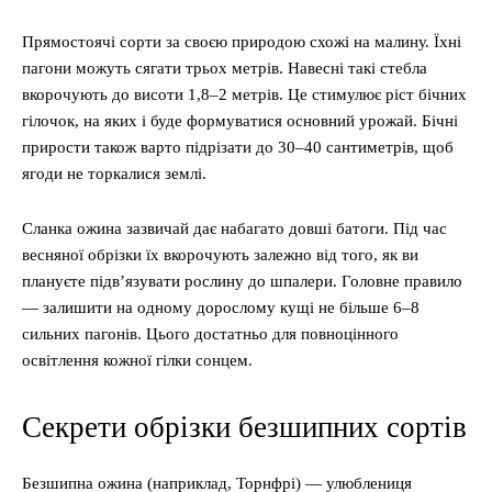
Прямостоячі сорти за своєю природою схожі на малину. Їхні
пагони можуть сягати трьох метрів. Навесні такі стебла
вкорочують до висоти 1,8–2 метрів. Це стимулює ріст бічних
гілочок, на яких і буде формуватися основний урожай. Бічні
прирости також варто підрізати до 30–40 сантиметрів, щоб
ягоди не торкалися землі.
Сланка ожина зазвичай дає набагато довші батоги. Під час
весняної обрізки їх вкорочують залежно від того, як ви
плануєте підв’язувати рослину до шпалери. Головне правило
— залишити на одному дорослому кущі не більше 6–8
сильних пагонів. Цього достатньо для повноцінного
освітлення кожної гілки сонцем.
Секрети обрізки безшипних сортів
Безшипна ожина (наприклад, Торнфрі) — улюблениця