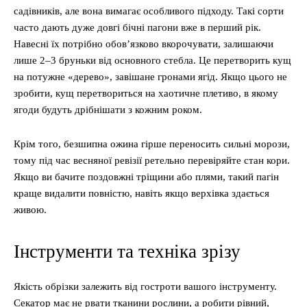
садівників, але вона вимагає особливого підходу. Такі сорти
часто дають дуже довгі бічні пагони вже в перший рік.
Навесні їх потрібно обов’язково вкорочувати, залишаючи
лише 2–3 бруньки від основного стебла. Це перетворить кущ
на потужне «дерево», завішане гронами ягід. Якщо цього не
зробити, кущ перетвориться на хаотичне плетиво, в якому
ягоди будуть дрібнішати з кожним роком.
Крім того, безшипна ожина гірше переносить сильні морози,
тому під час весняної ревізії ретельно перевіряйте стан кори.
Якщо ви бачите поздовжні тріщини або плями, такий пагін
краще видалити повністю, навіть якщо верхівка здається
живою.
Інструменти та техніка зрізу
Якість обрізки залежить від гостроти вашого інструменту.
Секатор має не рвати тканини рослини, а робити рівний,