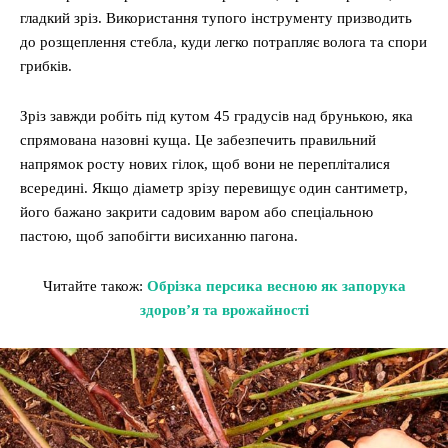
гладкий зріз. Використання тупого інструменту призводить
до розщеплення стебла, куди легко потрапляє волога та спори
грибків.
Зріз завжди робіть під кутом 45 градусів над брунькою, яка
спрямована назовні куща. Це забезпечить правильний
напрямок росту нових гілок, щоб вони не перепліталися
всередині. Якщо діаметр зрізу перевищує один сантиметр,
його бажано закрити садовим варом або спеціальною
пастою, щоб запобігти висиханню пагона.
Читайте також:
Обрізка персика весною як запорука
здоров’я та врожайності