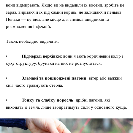
вони відмирають. Якщо ви не видалили їх восени, зробіть це
зараз, вирізаючи їх під самий корінь, не залишаючи пеньків.
Пеньки — це ідеальне місце для зимівлі шкідників та
розмноження інфекцій.
Також необхідно видалити:
•
Підмерзлі верхівки
: вони мають коричневий колір і
суху структуру, бруньки на них не розпустяться.
•
Зламані та пошкоджені пагони
: вітер або важкий
сніг часто травмують стебла.
•
Тонку та слабку поросль
: дрібні пагони, які
виходять із землі, лише забиратимуть сили у основного куща.