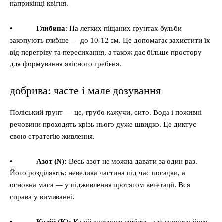
наприкінці квітня.
•
Глибина
: На легких піщаних ґрунтах бульби
закопують глибше — до 10-12 см. Це допомагає захистити їх
від перегріву та пересихання, а також дає більше простору
для формування якісного гребеня.
добрива: часте і мале дозування
Поліський ґрунт — це, грубо кажучи, сито. Вода і поживні
речовини проходять крізь нього дуже швидко. Це диктує
свою стратегію живлення.
•
Азот (N):
Весь азот не можна давати за один раз.
Його розділяють: невелика частина під час посадки, а
основна маса — у підживлення протягом вегетації. Вся
справа у вимиванні.
•
Калій (K):
Калій картопля любить, але вносити його