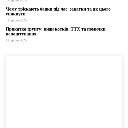
5 Серпня 2026
Чому тріскають банки під час закатки та як цього
уникнути
3 Серпня 2026
Прикатка ґрунту: види котків, ТТХ та помилки
налаштування
1 Серпня 2026