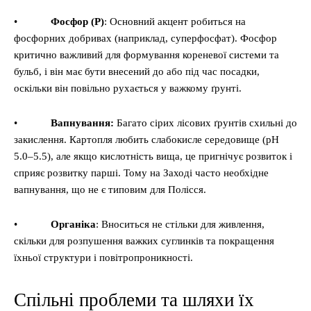
•
Фосфор (P)
: Основний акцент робиться на
фосфорних добривах (наприклад, суперфосфат). Фосфор
критично важливий для формування кореневої системи та
бульб, і він має бути внесений до або під час посадки,
оскільки він повільно рухається у важкому ґрунті.
•
Вапнування:
Багато сірих лісових ґрунтів схильні до
закислення. Картопля любить слабокисле середовище (pH
5.0–5.5), але якщо кислотність вища, це пригнічує розвиток і
сприяє розвитку парші. Тому на Заході часто необхідне
вапнування, що не є типовим для Полісся.
•
Органіка
: Вноситься не стільки для живлення,
скільки для розпушення важких суглинків та покращення
їхньої структури і повітропроникності.
Спільні проблеми та шляхи їх