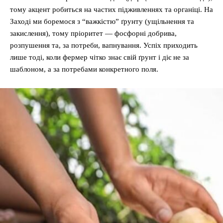
тому акцент робиться на частих підживленнях та органіці. На
Заході ми боремося з “важкістю” ґрунту (ущільнення та
закислення), тому пріоритет — фосфорні добрива,
розпушення та, за потреби, вапнування. Успіх приходить
лише тоді, коли фермер чітко знає свій ґрунт і діє не за
шаблоном, а за потребами конкретного поля.