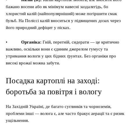
бажано восени або як мінімум навесні заздалегідь, бо
хлористий калій (найпопулярніший) може погіршити смак
бульб. На Поліссі калій вноситься у підвищених дозах через
його природний дефіцит у пісках.
•
Органіка:
Гній, перегній, сидерати — це критично
важливо, оскільки вони є єдиним джерелом гумусу та
утримання вологи у цих бідних ґрунтах. Без органіки про
високі врожаї можна забути.
Посадка картоплі на заході:
боротьба за повітря і вологу
На Західній Україні, де багато суглинків та чорноземів,
проблеми інші — волога є, але часто бракує аерації та є ризик
ущільнення.