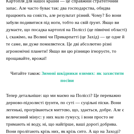
Картопля для нашої країни — це справжній стратегічний
запас. Але часто буває так: два господарства, обидва
працюють на совість, але результат різний. Чому? Бо вони
забули подивитися під ноги, тобто на свій ґрунт. Якщо ви
думаєте, що посадка картоплі на Поліссі (це північні області)
і, скажімо, на Волині чи Прикарпатті (це Захід) — це одне й
те саме, ви дуже помиляєтеся. Це дві абсолютно різні
агрономічні планети! Якщо ви цю різницю ігноруєте, то
прощавайте, врожаї!
Читайте також:
Зимові шкідники озимих: як захистити
посіви
Тепер детальніше: що ми маємо на Поліссі? Це переважно
дерново-підзолисті ґрунти, по суті — суцільні піски. Вони
легенькі, прогріваються миттєво, що, здається, добре. Але є
величезний мінус: у них мало гумусу, і вони просто не
тримають ні воду, ні, що найгірше, ваші дорогі добрива.
Вони пролітають крізь них, як крізь сито. А що на Заході?