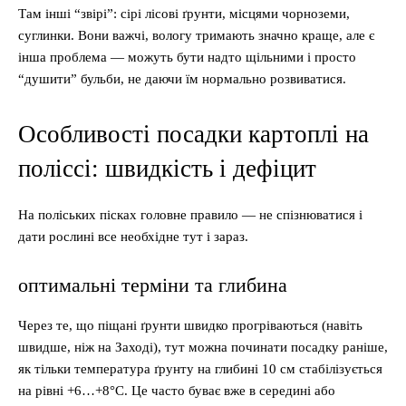
Там інші “звірі”: сірі лісові ґрунти, місцями чорноземи,
суглинки. Вони важчі, вологу тримають значно краще, але є
інша проблема — можуть бути надто щільними і просто
“душити” бульби, не даючи їм нормально розвиватися.
Особливості посадки картоплі на
поліссі: швидкість і дефіцит
На поліських пісках головне правило — не спізнюватися і
дати рослині все необхідне тут і зараз.
оптимальні терміни та глибина
Через те, що піщані ґрунти швидко прогріваються (навіть
швидше, ніж на Заході), тут можна починати посадку раніше,
як тільки температура ґрунту на глибині 10 см стабілізується
на рівні +6…+8°С. Це часто буває вже в середині або