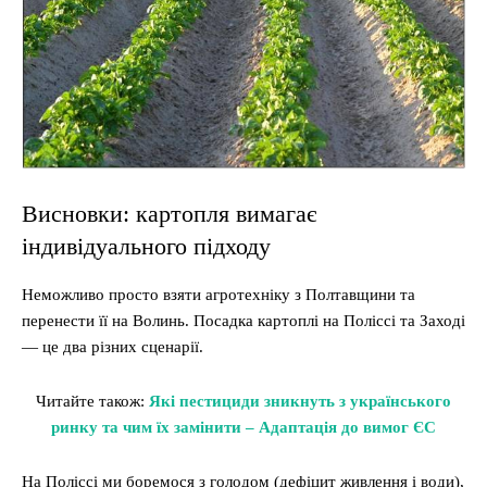
Висновки: картопля вимагає
індивідуального підходу
Неможливо просто взяти агротехніку з Полтавщини та
перенести її на Волинь. Посадка картоплі на Поліссі та Заході
— це два різних сценарії.
Читайте також:
Які пестициди зникнуть з українського
ринку та чим їх замінити – Адаптація до вимог ЄС
На Поліссі ми боремося з голодом (дефіцит живлення і води),