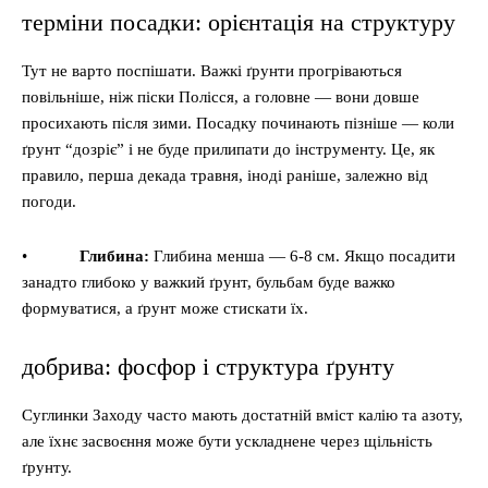
терміни посадки: орієнтація на структуру
Тут не варто поспішати. Важкі ґрунти прогріваються
повільніше, ніж піски Полісся, а головне — вони довше
просихають після зими. Посадку починають пізніше — коли
ґрунт “дозріє” і не буде прилипати до інструменту. Це, як
правило, перша декада травня, іноді раніше, залежно від
погоди.
•
Глибина:
Глибина менша — 6-8 см. Якщо посадити
занадто глибоко у важкий ґрунт, бульбам буде важко
формуватися, а ґрунт може стискати їх.
добрива: фосфор і структура ґрунту
Суглинки Заходу часто мають достатній вміст калію та азоту,
але їхнє засвоєння може бути ускладнене через щільність
ґрунту.