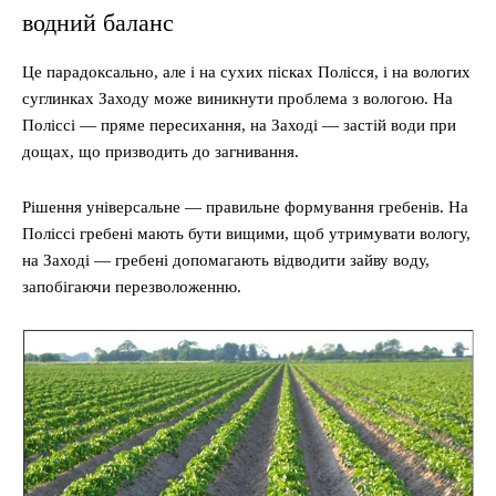
водний баланс
Це парадоксально, але і на сухих пісках Полісся, і на вологих
суглинках Заходу може виникнути проблема з вологою. На
Поліссі — пряме пересихання, на Заході — застій води при
дощах, що призводить до загнивання.
Рішення універсальне — правильне формування гребенів. На
Поліссі гребені мають бути вищими, щоб утримувати вологу,
на Заході — гребені допомагають відводити зайву воду,
запобігаючи перезволоженню.