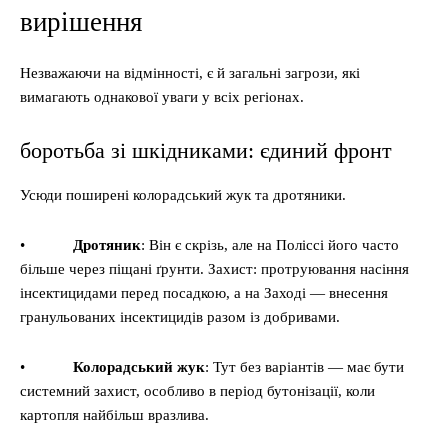
вирішення
Незважаючи на відмінності, є й загальні загрози, які
вимагають однакової уваги у всіх регіонах.
боротьба зі шкідниками: єдиний фронт
Усюди поширені колорадський жук та дротяники.
•
Дротяник
: Він є скрізь, але на Поліссі його часто
більше через піщані ґрунти. Захист: протруювання насіння
інсектицидами перед посадкою, а на Заході — внесення
гранульованих інсектицидів разом із добривами.
•
Колорадський жук
: Тут без варіантів — має бути
системний захист, особливо в період бутонізації, коли
картопля найбільш вразлива.