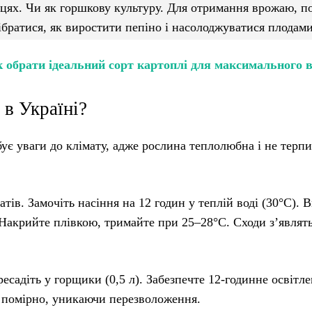
лицях. Чи як горшкову культуру. Для отримання врожаю, п
ібратися, як виростити пепіно і насолоджуватися плодами
к обрати ідеальний сорт картоплі для максимального
 в Україні?
ує уваги до клімату, адже рослина теплолюбна і не терпи
ів. Замочіть насіння на 12 годин у теплій воді (30°C). В
 Накрийте плівкою, тримайте при 25–28°C. Сходи з’являть
ресадіть у горщики (0,5 л). Забезпечте 12-годинне освітл
е помірно, уникаючи перезволоження.