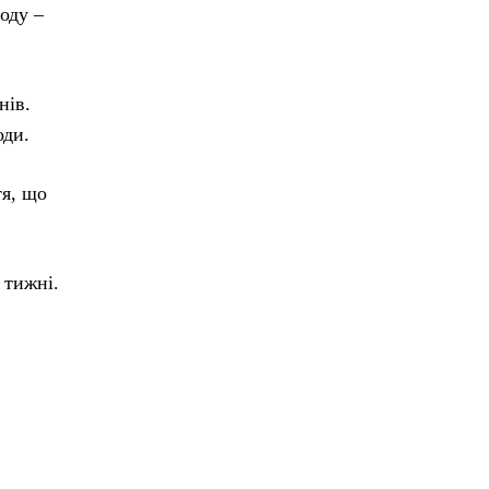
оду –
нів.
оди.
тя, що
 тижні.