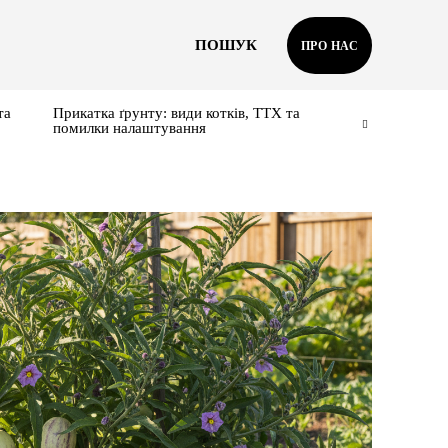
ПОШУК
ПРО НАС
та
Прикатка ґрунту: види котків, ТТХ та
помилки налаштування