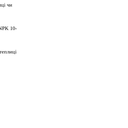
иці чи
NPK 10-
теплиці