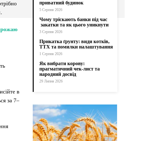
приватний будинок
отрібно
5 Серпня 2026
.
Чому тріскають банки під час
закатки та як цього уникнути
 врожаю
3 Серпня 2026
Прикатка ґрунту: види котків,
ТТХ та помилки налаштування
1 Серпня 2026
Як вибрати корову:
ть
прагматичний чек-лист та
народний досвід
29 Липня 2026
исійте в
ся за 7–
ення