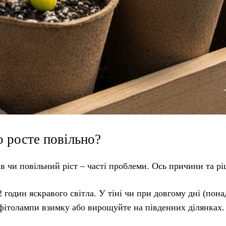
о росте повільно?
ів чи повільний ріст – часті проблеми. Ось причини та р
 годин яскравого світла. У тіні чи при довгому дні (пона
 фітолампи взимку або вирощуйте на південних ділянках.