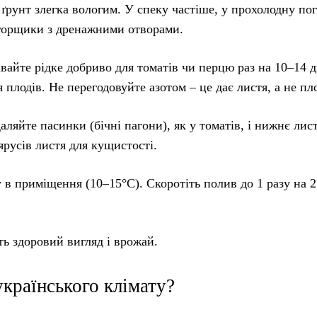
ґрунт злегка вологим. У спеку частіше, у прохолодну пог
 горщики з дренажними отворами.
авайте рідке добриво для томатів чи перцю раз на 10–14 д
я плодів. Не перегодовуйте азотом – це дає листя, а не пл
ляйте пасинки (бічні пагони), як у томатів, і нижнє лис
 ярусів листя для кущистості.
 в приміщення (10–15°C). Скоротіть полив до 1 разу на 2
ть здоровий вигляд і врожай.
українського клімату?