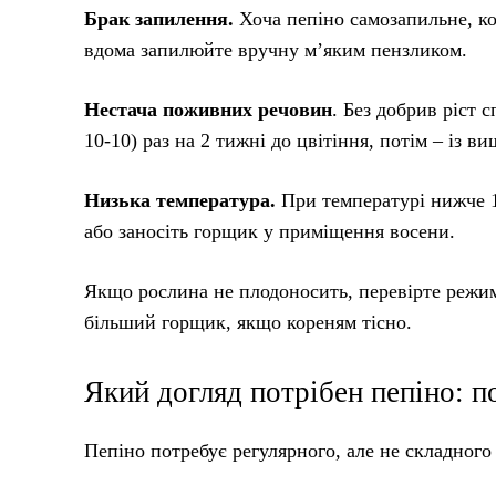
Брак запилення.
Хоча пепіно самозапильне, к
вдома запилюйте вручну м’яким пензликом.
Нестача поживних речовин
. Без добрив ріст
10-10) раз на 2 тижні до цвітіння, потім – із в
Низька температура.
При температурі нижче 1
або заносіть горщик у приміщення восени.
Якщо рослина не плодоносить, перевірте режим 
більший горщик, якщо кореням тісно.
Який догляд потрібен пепіно: п
Пепіно потребує регулярного, але не складного 