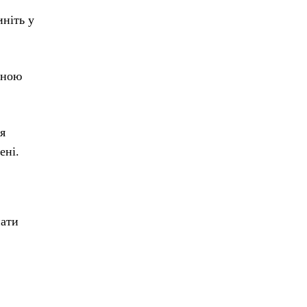
ніть у
нною
я
ені.
пати