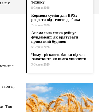
техніку
и не є
8 Серпня 2026
Кормова суміш для ВРХ:
рецепти від теляти до бика
7 Серпня 2026
Аномальна спека руйнує
фундамент: як врятувати
приватний будинок
5 Серпня 2026
Чому тріскають банки під час
закатки та як цього уникнути
3 Серпня 2026
встигає
забиті,
я. Так