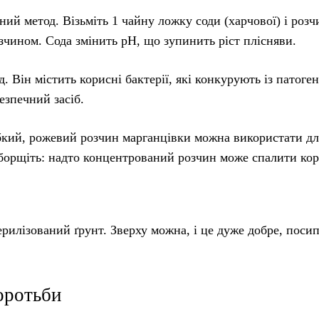
етод. Візьміть 1 чайну ложку соди (харчової) і розчи
зчином. Сода змінить рН, що зупинить ріст плісняви.
н містить корисні бактерії, які конкурують із патоге
езпечний засіб.
й, рожевий розчин марганцівки можна використати дл
еборщіть: надто концентрований розчин може спалити кор
ерилізований ґрунт. Зверху можна, і це дуже добре, поси
оротьби