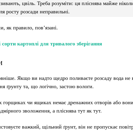
називають, цвіль. Треба розуміти: ця пліснява майже нікол
я росту розсади неправильні.
и, як правило, пов’язані.
сорти картоплі для тривалого зберігання
и
овніше. Якщо ви надто щедро поливаєте розсаду вода не 
я ґрунту та, що логічно, застою вологи.
х горщиках чи ящиках немає дренажних отворів або вони 
адмірного зволоження, а пліснява тут як тут.
стовуєте важкий, щільний ґрунт, він не пропускає повітр