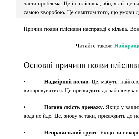
часта проблема. Це і є пліснява, або, як її ще 
самою хворобою. Це симптом того, що умови дл
Причин появи плісняви насправді є кілька. Вон
Читайте також:
Найкращі 
Основні причини появи плісняв
•
Надмірний полив.
Це, мабуть, найгол
випаровуватися. Це призводить до заболочуванн
•
Погана якість дренажу
. Якщо у ваши
вода не йде. Це, знову ж таки, призводить до н
•
Неправильний ґрунт
. Якщо ви викори