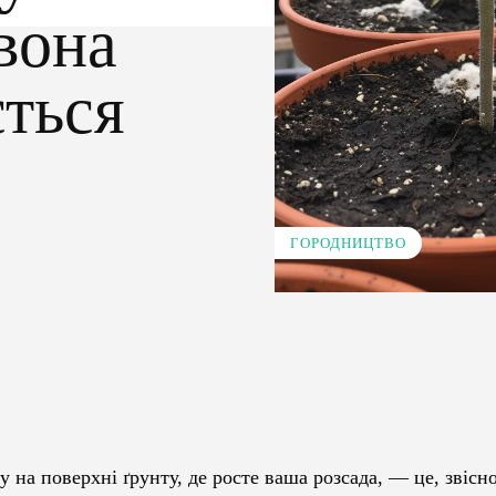
вона
ється
ГОРОДНИЦТВО
Pinterest
WhatsApp
у на поверхні ґрунту, де росте ваша розсада, — це, звісн