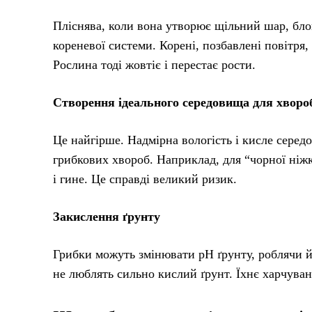
Пліснява, коли вона утворює щільний шар, блок
кореневої системи. Корені, позбавлені повітря
Рослина тоді жовтіє і перестає рости.
Створення ідеального середовища для хворо
Це найгірше. Надмірна вологість і кисле сере
грибкових хвороб. Наприклад, для “чорної ніжк
і гине. Це справді великий ризик.
Закислення ґрунту
Грибки можуть змінювати рН ґрунту, роблячи йо
не люблять сильно кислий ґрунт. Їхнє харчуван