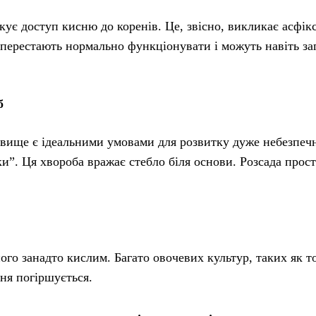
ує доступ кисню до коренів. Це, звісно, викликає асфік
, перестають нормально функціонувати і можуть навіть за
б
довище є ідеальними умовами для розвитку дуже небезпеч
и”. Ця хвороба вражає стебло біля основи. Розсада прост
го занадто кислим. Багато овочевих культур, таких як т
ня погіршується.