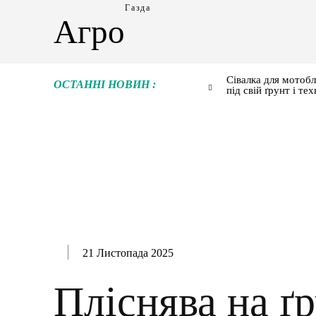
Газда
Агро
Сівалка для мотобл
ОСТАННІ НОВИН :
під свій ґрунт і тех
21 Листопада 2025
Пліснява на ґр