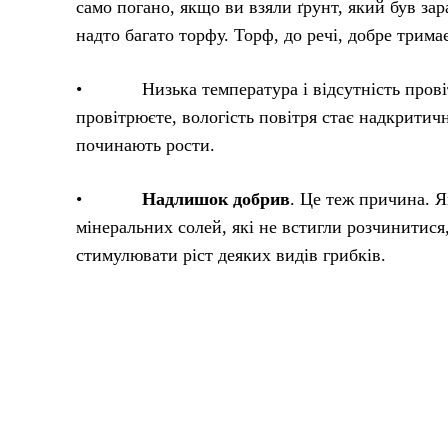
само погано, якщо ви взяли ґрунт, який був за
надто багато торфу. Торф, до речі, добре тримає
• Низька температура і відсутність провітрю
провітрюєте, вологість повітря стає надкритичн
починають рости.
•
Надлишок добрив
. Це теж причина. Я
мінеральних солей, які не встигли розчинитися
стимулювати ріст деяких видів грибків.