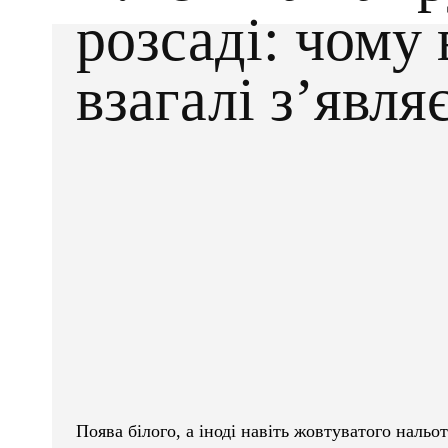
розсаді: чому 
взагалі з’явля
Facebook
X
ПОДІЛІТЬСЯ
Поява білого, а іноді навіть жовтуватого нальот