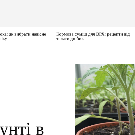
ока: як вибрати навісне
Кормова суміш для ВРХ: рецепти від
ніку
теляти до бика
унті в