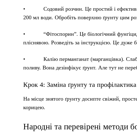
• Содовий розчин. Це простий і ефективний м
200 мл води. Обробіть поверхню ґрунту цим ро
• “Фітоспорин”. Це біологічний фунгіцид. Ві
пліснявою. Розведіть за інструкцією. Це дуже б
• Калію перманганат (марганцівка). Слабки
поливу. Вона дезінфікує ґрунт. Але тут не пер
Крок 4: Заміна ґрунту та профілактика
На місце знятого ґрунту досипте свіжий, прост
корицею.
Народні та перевірені методи б