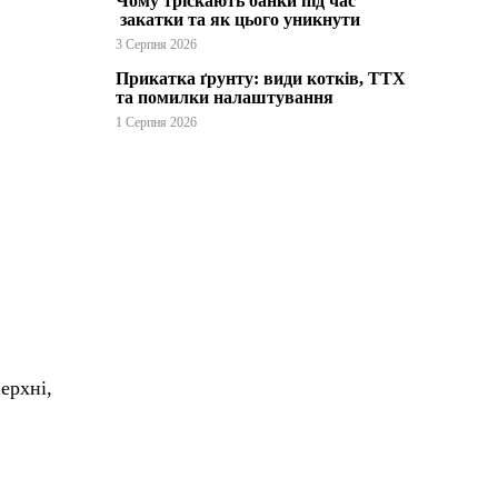
Чому тріскають банки під час
закатки та як цього уникнути
3 Серпня 2026
Прикатка ґрунту: види котків, ТТХ
та помилки налаштування
1 Серпня 2026
ерхні,