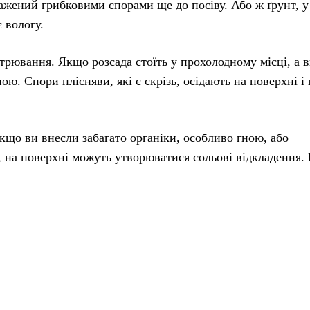
ражений грибковими спорами ще до посіву. Або ж ґрунт, у
 вологу.
вання. Якщо розсада стоїть у прохолодному місці, а ви
ою. Спори плісняви, які є скрізь, осідають на поверхні і
кщо ви внесли забагато органіки, особливо гною, або
, на поверхні можуть утворюватися сольові відкладення.