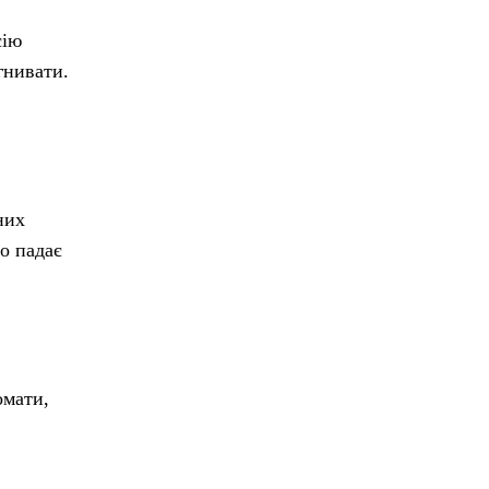
сію
гнивати.
них
о падає
омати,