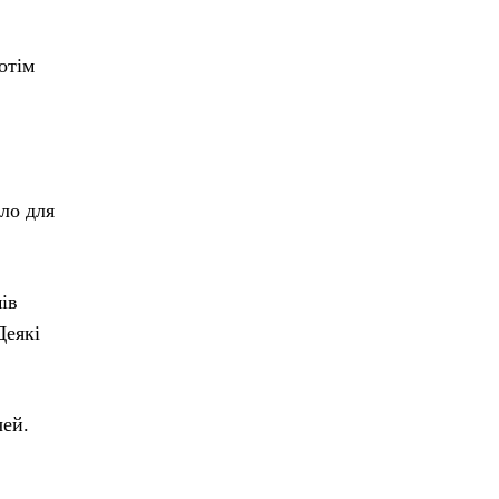
отім
тло для
ів
Деякі
чей.