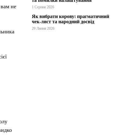
та помилки налаштування
 вам не
1 Серпня 2026
Як вибрати корову: прагматичний
чек-лист та народний досвід
29 Липня 2026
льника
ієї
олу
видко