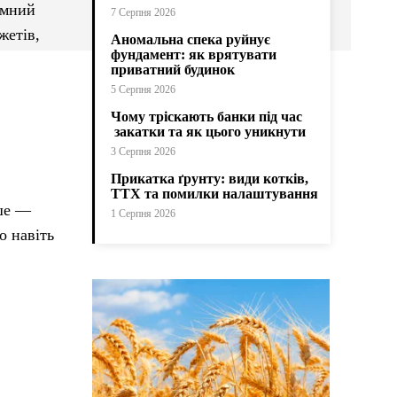
умний
7 Серпня 2026
жетів,
Аномальна спека руйнує
фундамент: як врятувати
приватний будинок
5 Серпня 2026
Чому тріскають банки під час
закатки та як цього уникнути
3 Серпня 2026
Прикатка ґрунту: види котків,
ТТХ та помилки налаштування
іше —
1 Серпня 2026
о навіть