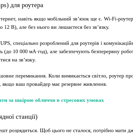
ps) для роутера
тернет, навіть якщо мобільний зв’язок ще є. Wi-Fi-роуте
 12 В), але без нього ви лишаєтеся без зв’язку.
UPS, спеціально розроблений для роутерів і комунікацій
 (до 10 000 мА·год), але забезпечують безперервну робо
ися на зв’язку.
шовне перемикання. Коли вимикається світло, роутер пр
, якщо ваш провайдер має резервне живлення.
ати за шкірою обличчя в стресових умовах
дної станції)
ешт розрядиться. Щоб цього не сталося, потрібно мати д