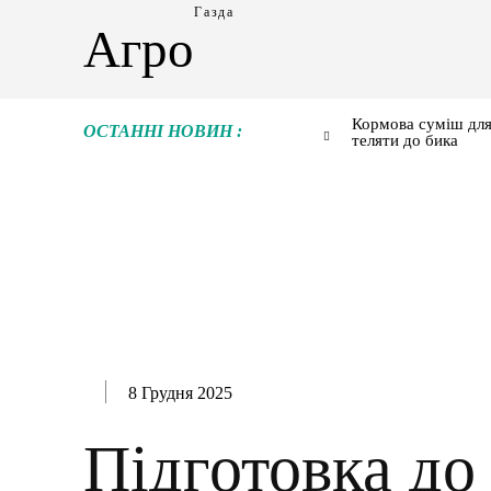
Газда
Агро
Кормова суміш для
ОСТАННІ НОВИН :
теляти до бика
8 Грудня 2025
Підготовка до