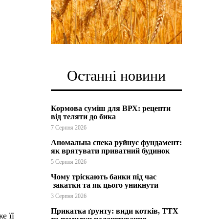
Останні новини
Кормова суміш для ВРХ: рецепти
від теляти до бика
7 Серпня 2026
Аномальна спека руйнує фундамент:
як врятувати приватний будинок
5 Серпня 2026
Чому тріскають банки під час
закатки та як цього уникнути
3 Серпня 2026
Прикатка ґрунту: види котків, ТТХ
е її