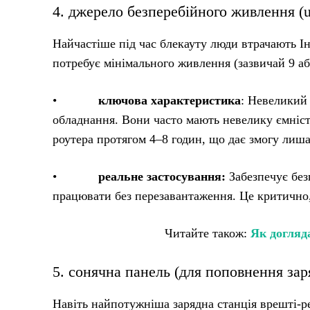
4. джерело безперебійного живлення (u
Найчастіше під час блекауту люди втрачають Ін
потребує мінімального живлення (зазвичай 9 або
•
ключова характеристика
: Невеликий 
обладнання. Вони часто мають невелику ємність
роутера протягом 4–8 годин, що дає змогу лишат
•
реальне застосування:
Забезпечує без
працювати без перезавантаження. Це критично
Читайте також:
Як догляд
5. сонячна панель (для поповнення заря
Навіть найпотужніша зарядна станція врешті-р