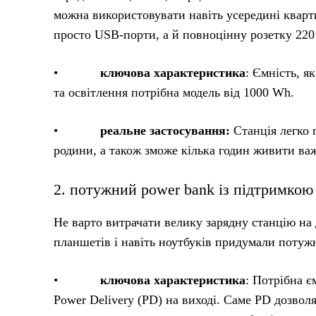
можна використовувати навіть усередині кварти
просто USB-порти, а й повноцінну розетку 220
•
ключова характеристика
: Ємність, я
та освітлення потрібна модель від 1000 Wh.
•
реальне застосування:
Станція легко п
родини, а також зможе кілька годин живити ва
2. потужний power bank із підтримкою 
Не варто витрачати велику зарядну станцію на
планшетів і навіть ноутбуків придумали потуж
•
ключова характеристика
: Потрібна є
Power Delivery (PD) на виході. Саме PD дозвол