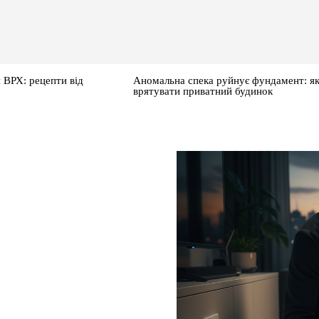
 ВРХ: рецепти від
Аномальна спека руйнує фундамент: я
врятувати приватний будинок