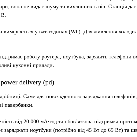
ри, вона не видає шуму та вихлопних газів. Станція дає
 В.
ка вимірюється у ват-годинах (Wh). Для живлення холоди
ідтримає роботу роутера, ноутбука, зарядить телефони вс
жливі кухонні прилади.
power delivery (pd)
 дрібниці. Саме для повсякденного заряджання телефонів,
ні павербанки.
мність від 20 000 мА·год та обов’язкова підтримка проток
яє заряджати ноутбуки (потрібно від 45 Вт до 65 Вт) та ш