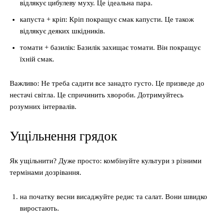
відлякує цибулеву муху. Це ідеальна пара.
капуста + кріп: Кріп покращує смак капусти. Це також
відлякує деяких шкідників.
томати + базилік: Базилік захищає томати. Він покращує
їхній смак.
Важливо: Не треба садити все занадто густо. Це призведе до
нестачі світла. Це спричинить хвороби. Дотримуйтесь
розумних інтервалів.
Ущільнення грядок
Як ущільнити? Дуже просто: комбінуйте культури з різними
термінами дозрівання.
на початку весни висаджуйте редис та салат. Вони швидко
виростають.