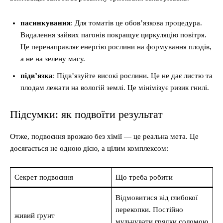
пасинкування
: Для томатів це обов’язкова процедура.
Видалення зайвих пагонів покращує циркуляцію повітря.
Це перенаправляє енергію рослини на формування плодів,
а не на зелену масу.
підв’язка
: Підв’язуйте високі рослини. Це не дає листю та
плодам лежати на вологій землі. Це мінімізує ризик гнилі.
Підсумки: як подвоїти результат
Отже, подвоєння врожаю без хімії — це реальна мета. Це
досягається не одною дією, а цілим комплексом:
Секрет подвоєння
Що треба робити
Відмовитися від глибокої
перекопки. Постійно
живий ґрунт
мульчувати грядки соломою