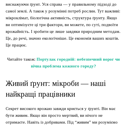
виснажуючи ґрунт. Уся справа — у правильному підході до
самої землі. А також у розумінні потреб рослин. Тут важливі:
мікроклімат, біологічна активність, структура ґрунту. Якщо
ви оптимізуєте ці три фактори, ви можете, по суті, подвоїти
врожайність. І зробити це лише завдяки природним методам.
Це, до речі, значно екологічніше. Це економія ваших коштів.
Це працює.
Читайте також:
Портулак городній: небезпечний ворог чи
вічна проблема кожного городу?
Живий ґрунт: мікроби — наші
найкращі працівники
Секрет високого врожаю завжди криється у ґрунті. Він має
бути живим. Якщо він просто мертвий, ви нічого не
отримаєте. Навіть із добривами. Під “живим” ми розуміємо