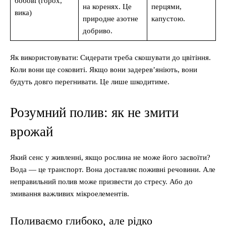
бобові (горох,
на коренях. Це
перцями,
вика)
природне азотне
капустою.
добриво.
Як використовувати: Сидерати треба скошувати до цвітіння.
Коли вони ще соковиті. Якщо вони задерев’яніють, вони
будуть довго перегнивати. Це лише шкодитиме.
Розумний полив: як не змити
врожай
Який сенс у живленні, якщо рослина не може його засвоїти?
Вода — це транспорт. Вона доставляє поживні речовини. Але
неправильний полив може призвести до стресу. Або до
змивання важливих мікроелементів.
Поливаємо глибоко, але рідко