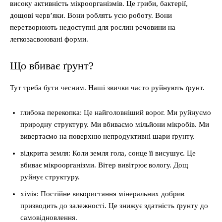
високу активність мікроорганізмів. Це гриби, бактерії,
дощові черв’яки. Вони роблять усю роботу. Вони
перетворюють недоступні для рослин речовини на
легкозасвоювані форми.
Що вбиває ґрунт?
Тут треба бути чесним. Наші звички часто руйнують ґрунт.
глибока перекопка: Це найголовніший ворог. Ми руйнуємо
природну структуру. Ми вбиваємо мільйони мікробів. Ми
вивертаємо на поверхню непродуктивні шари ґрунту.
відкрита земля: Коли земля гола, сонце її висушує. Це
вбиває мікроорганізми. Вітер вивітрює вологу. Дощ
руйнує структуру.
хімія: Постійне використання мінеральних добрив
призводить до залежності. Це знижує здатність ґрунту до
самовідновлення.