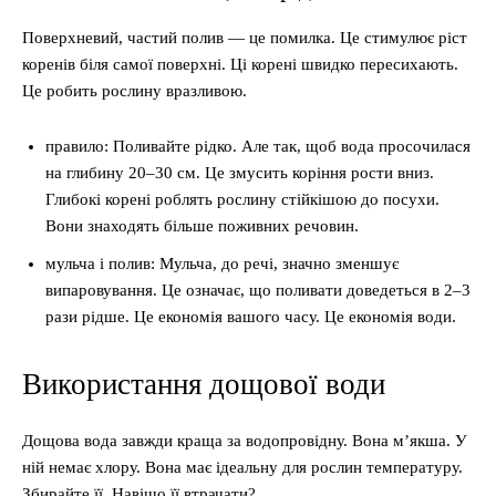
Поверхневий, частий полив — це помилка. Це стимулює ріст
коренів біля самої поверхні. Ці корені швидко пересихають.
Це робить рослину вразливою.
правило: Поливайте рідко. Але так, щоб вода просочилася
на глибину 20–30 см. Це змусить коріння рости вниз.
Глибокі корені роблять рослину стійкішою до посухи.
Вони знаходять більше поживних речовин.
мульча і полив: Мульча, до речі, значно зменшує
випаровування. Це означає, що поливати доведеться в 2–3
рази рідше. Це економія вашого часу. Це економія води.
Використання дощової води
Дощова вода завжди краща за водопровідну. Вона м’якша. У
ній немає хлору. Вона має ідеальну для рослин температуру.
Збирайте її. Навіщо її втрачати?