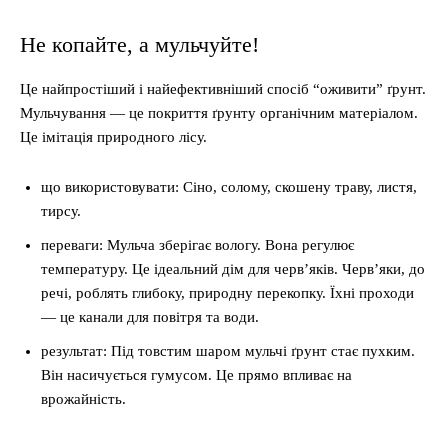
Не копайте, а мульчуйте!
Це найпростіший і найефективніший спосіб “оживити” ґрунт.
Мульчування — це покриття ґрунту органічним матеріалом.
Це імітація природного лісу.
що використовувати: Сіно, солому, скошену траву, листя,
тирсу.
переваги: Мульча зберігає вологу. Вона регулює
температуру. Це ідеальний дім для черв’яків. Черв’яки, до
речі, роблять глибоку, природну перекопку. Їхні проходи
— це канали для повітря та води.
результат: Під товстим шаром мульчі ґрунт стає пухким.
Він насичується гумусом. Це прямо впливає на
врожайність.