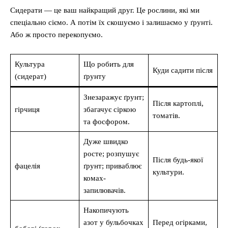
Сидерати — це ваш найкращий друг. Це рослини, які ми
спеціально сіємо. А потім їх скошуємо і залишаємо у ґрунті.
Або ж просто перекопуємо.
Культура
Що робить для
Куди садити після
(сидерат)
ґрунту
Знезаражує ґрунт;
Після картоплі,
гірчиця
збагачує сіркою
томатів.
та фосфором.
Дуже швидко
росте; розпушує
Після будь-якої
фацелія
ґрунт; приваблює
культури.
комах-
запилювачів.
Накопичують
азот у бульбочках
Перед огірками,