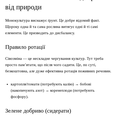
від природи
Монокультура виснажує ґрунт. Це добре відомий факт.
Щороку одна й та сама рослина витягує одні й ті самі
елементи. Це призводить до дисбалансу.
Правило ротації
Сівозміна — це нескладне чергування культур. Тут треба
просто пам’ятати, що після чого садити. Це, по суті,
безкоштовна, але дуже ефективна ротація поживних речовин.
картопля/томати (потребують калію) → бобові
(накопичують азот) → коренеплоди (потребують
фосфору).
Зелене добриво (сидерати)