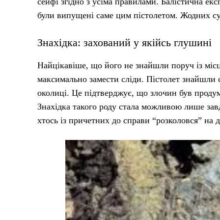
сейфі згідно з усіма правилами. Балістична експ
були випущені саме цим пістолетом. Жодних су
Знахідка: захований у якійсь глушині
Найцікавіше, що його не знайшли поруч із місц
максимально замести сліди. Пістолет знайшли с
околиці. Це підтверджує, що злочин був проду
Знахідка такого роду стала можливою лише за
хтось із причетних до справи “розколовся” на д