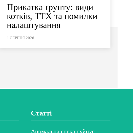
Прикатка ґрунту: види
котків, ТТХ та помилки
налаштування
1 СЕРПНЯ 2026
Статті
Аномальна спека руйнує