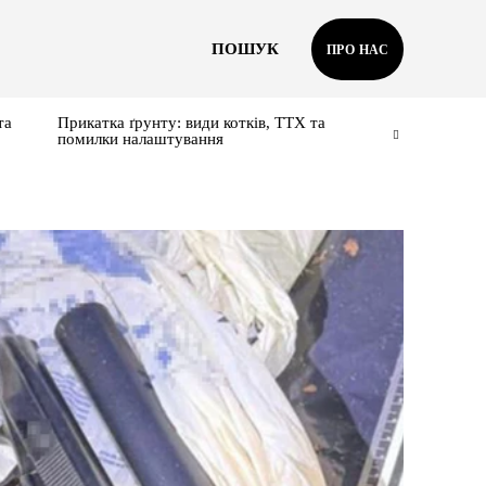
ПОШУК
ПРО НАС
та
Прикатка ґрунту: види котків, ТТХ та
помилки налаштування