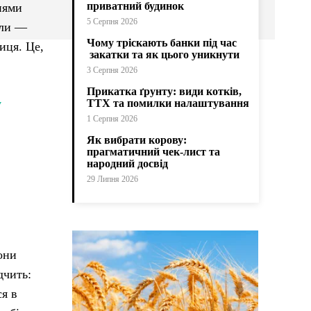
приватний будинок
днями
5 Серпня 2026
али —
Чому тріскають банки під час
иця. Це,
закатки та як цього уникнути
3 Серпня 2026
Прикатка ґрунту: види котків,
у
ТТХ та помилки налаштування
1 Серпня 2026
Як вибрати корову:
прагматичний чек-лист та
народний досвід
29 Липня 2026
.
вони
дчить:
ся в