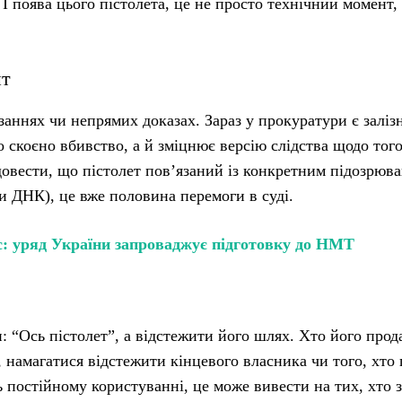
 І поява цього пістолета, це не просто технічний момент,
нт
заннях чи непрямих доказах. Зараз у прокуратури є заліз
о скоєно вбивство, а й зміцнює версію слідства щодо того
довести, що пістолет пов’язаний із конкретним підозрюв
ди ДНК), це вже половина перемоги в суді.
: уряд України запроваджує підготовку до НМТ
: “Ось пістолет”, а відстежити його шлях. Хто його прод
, намагатися відстежити кінцевого власника чи того, хто
 постійному користуванні, це може вивести на тих, хто 