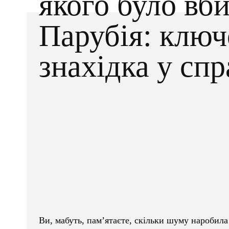
якого було вб
Парубія: ключ
знахідка у спр
Facebook
X
ПОДІЛІТЬСЯ
Ви, мабуть, пам’ятаєте, скільки шуму наробила 