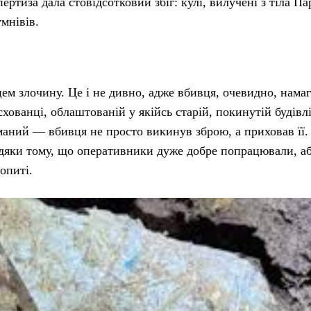
ертиза дала стовідсотковий збіг: кулі, вилучені з тіла Па
мнівів.
ем злочину. Це і не дивно, адже вбивця, очевидно, нама
хованці, облаштованій у якійсь старій, покинутій будівлі
маний — вбивця не просто викинув зброю, а приховав її.
вдяки тому, що оперативники дуже добре попрацювали, а
опиті.