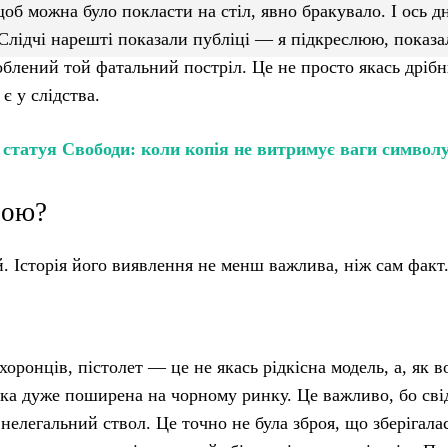
 щоб можна було покласти на стіл, явно бракувало. І ось 
 Слідчі нарешті показали публіці — я підкреслюю, показ
зроблений той фатальний постріл. Це не просто якась дрібн
є у слідства.
 статуя Свободи: коли копія не витримує ваги символ
рою?
ий. Історія його виявлення не менш важлива, ніж сам факт
хоронців, пістолет — це не якась рідкісна модель, а, як 
яка дуже поширена на чорному ринку. Це важливо, бо сві
нелегальний ствол. Це точно не була зброя, що зберігала