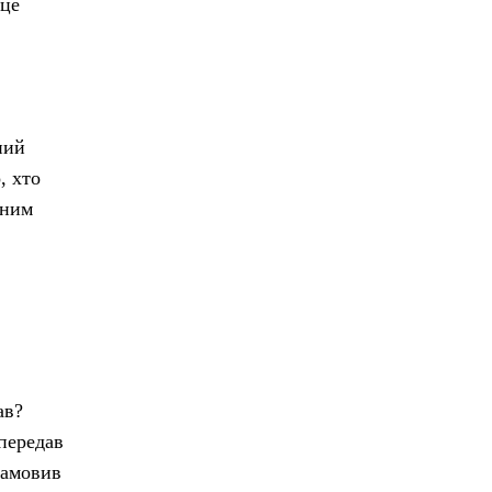
 це
ний
, хто
аним
ав?
 передав
замовив