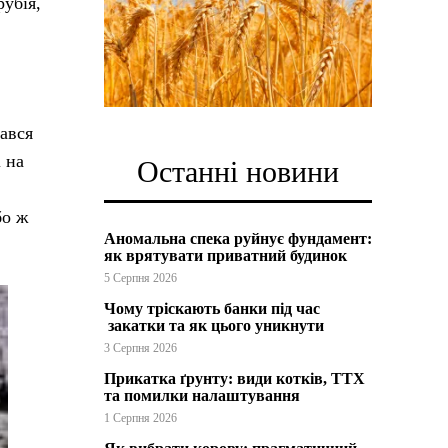
рубія,
гався
 на
Останні новини
бо ж
Аномальна спека руйнує фундамент:
як врятувати приватний будинок
5 Серпня 2026
Чому тріскають банки під час
закатки та як цього уникнути
3 Серпня 2026
Прикатка ґрунту: види котків, ТТХ
та помилки налаштування
1 Серпня 2026