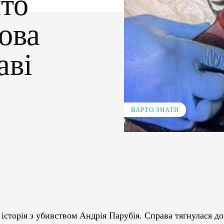
ито
ова
аві
ВАРТО ЗНАТИ
Pinterest
WhatsApp
історія з убивством Андрія Парубія. Справа тягнулася до