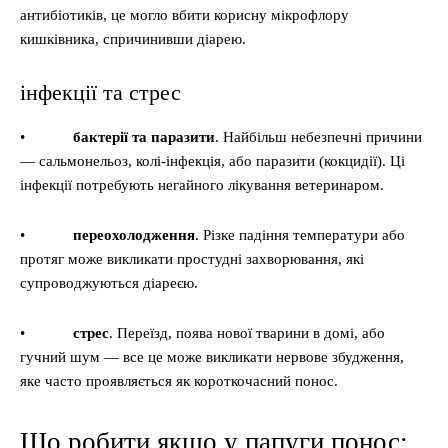
антибіотиків, це могло вбити корисну мікрофлору
кишківника, спричинивши діарею.
інфекції та стрес
•
бактерії та паразити
. Найбільш небезпечні причини
— сальмонельоз, колі-інфекція, або паразити (кокцидії). Ці
інфекції потребують негайного лікування ветеринаром.
•
переохолодження
. Різке падіння температури або
протяг може викликати простудні захворювання, які
супроводжуються діареєю.
•
стрес
. Переїзд, поява нової тварини в домі, або
гучний шум — все це може викликати нервове збудження,
яке часто проявляється як короткочасний понос.
Що робити якщо у папуги понос: