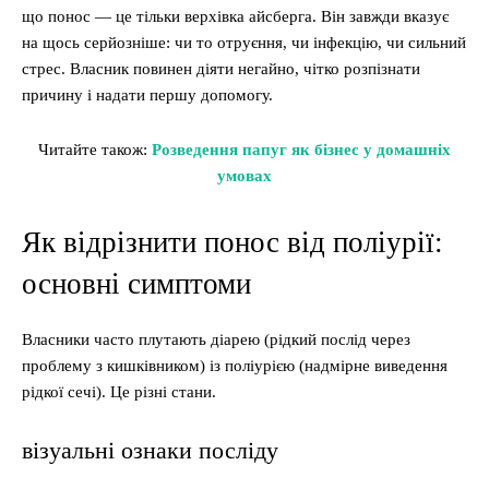
що понос — це тільки верхівка айсберга. Він завжди вказує
на щось серйозніше: чи то отруєння, чи інфекцію, чи сильний
стрес. Власник повинен діяти негайно, чітко розпізнати
причину і надати першу допомогу.
Читайте також:
Розведення папуг як бізнес у домашніх
умовах
Як відрізнити понос від поліурії:
основні симптоми
Власники часто плутають діарею (рідкий послід через
проблему з кишківником) із поліурією (надмірне виведення
рідкої сечі). Це різні стани.
візуальні ознаки посліду