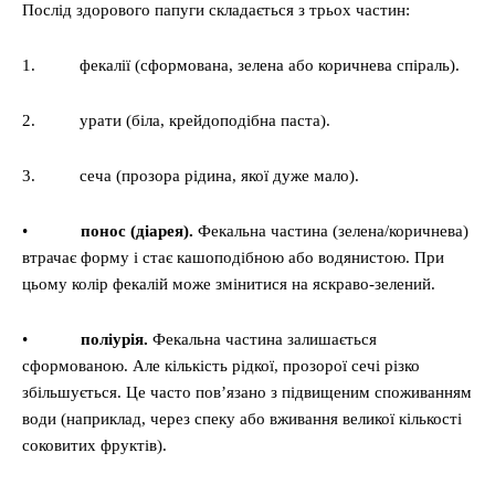
Послід здорового папуги складається з трьох частин:
1. фекалії (сформована, зелена або коричнева спіраль).
2. урати (біла, крейдоподібна паста).
3. сеча (прозора рідина, якої дуже мало).
•
понос (діарея).
Фекальна частина (зелена/коричнева)
втрачає форму і стає кашоподібною або водянистою. При
цьому колір фекалій може змінитися на яскраво-зелений.
•
поліурія.
Фекальна частина залишається
сформованою. Але кількість рідкої, прозорої сечі різко
збільшується. Це часто пов’язано з підвищеним споживанням
води (наприклад, через спеку або вживання великої кількості
соковитих фруктів).