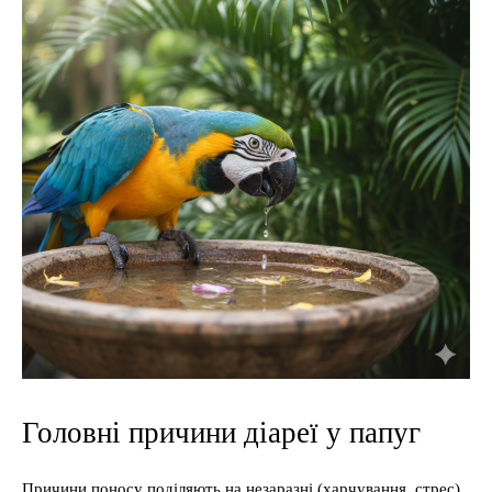
Головні причини діареї у папуг
Причини поносу поділяють на незаразні (харчування, стрес)