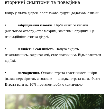
вторинні симптоми та поведінка
Якщо у птаха діарея, обов’язково будуть додаткові ознаки:
•
забруднення клоаки
. Пір’я навколо клоаки
(анального отвору) стає мокрим, злиплим і брудним. Це
найнадійніша ознака діареї.
•
млявість і сонливість
. Папуга сидить,
нахохлившись, закриває очі, стає апатичним. Відмовляється
від їжі.
•
зневоднення.
Ознаки: втрата еластичності шкіри
(важко перевірити), а головне — швидка втрата ваги. Факт:
Втрата ваги на 10% протягом доби є критичною.