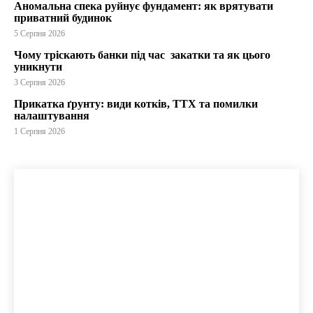
Аномальна спека руйнує фундамент: як врятувати
приватний будинок
5 Серпня 2026
Чому тріскають банки під час закатки та як цього
уникнути
3 Серпня 2026
Прикатка ґрунту: види котків, ТТХ та помилки
налаштування
1 Серпня 2026