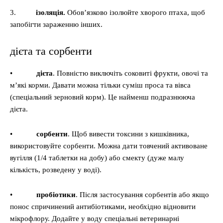
3.
ізоляція.
Обов’язково ізолюйте хворого птаха, щоб
запобігти зараженню інших.
дієта та сорбенти
•
дієта
. Повністю виключіть соковиті фрукти, овочі та
м’які корми. Давати можна тільки суміш проса та вівса
(спеціальний зерновий корм). Це найменш подразнююча
дієта.
•
сорбенти
. Щоб вивести токсини з кишківника,
використовуйте сорбенти. Можна дати товчений активоване
вугілля (1/4 таблетки на добу) або смекту (дуже малу
кількість, розведену у воді).
•
пробіотики
. Після застосування сорбентів або якщо
понос спричинений антибіотиками, необхідно відновити
мікрофлору. Додайте у воду спеціальні ветеринарні