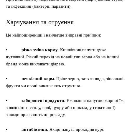
та інфекційні (бактерії, паразити).
Харчування та отруєння
Це найпоширеніші і найлегше виправні причини:
•
різка зміна корму
. Кишківник папуги дуже
чутливий. Різкий перехід на новий тип зерна або на інший
бренд може викликати діарею.
•
неякісний корм
. Цвіле зерно, затхла вода, зіпсовані
фрукти чи овочі викликають отруєння.
•
заборонені продукти
. Вживання папугою жирної їжі
з людського столу, солі, цукру або шоколаду (токсично!)
завжди призводить до розладу.
•
антибіотики.
Якщо папуга проходив курс