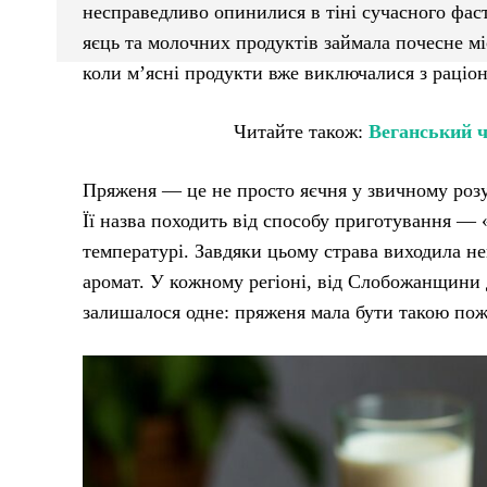
несправедливо опинилися в тіні сучасного фаст
яєць та молочних продуктів займала почесне мі
коли м’ясні продукти вже виключалися з раціо
Читайте також:
Веганський ч
Пряженя — це не просто яєчня у звичному розу
Її назва походить від способу приготування — 
температурі. Завдяки цьому страва виходила 
аромат. У кожному регіоні, від Слобожанщини д
залишалося одне: пряженя мала бути такою пож