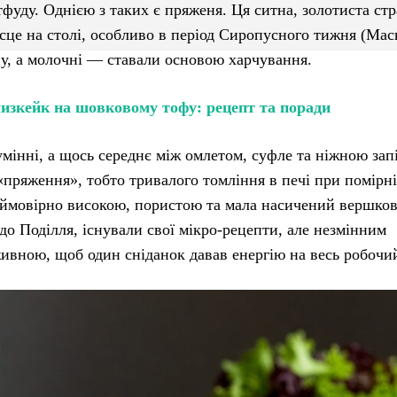
фуду. Однією з таких є пряженя. Ця ситна, золотиста стр
сце на столі, особливо в період Сиропусного тижня (Мас
ну, а молочні — ставали основою харчування.
изкейк на шовковому тофу: рецепт та поради
мінні, а щось середнє між омлетом, суфле та ніжною зап
«пряження», тобто тривалого томління в печі при помірн
неймовірно високою, пористою та мала насичений вершко
о Поділля, існували свої мікро-рецепти, але незмінним
ивною, щоб один сніданок давав енергію на весь робочий