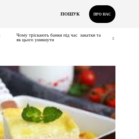
ПОШУК
ПРО НАС
к
Чому тріскають банки під час закатки та
як цього уникнути