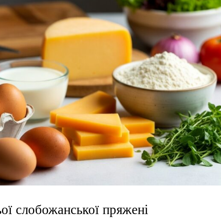
ої слобожанської пряжені