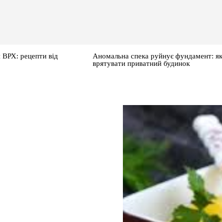
 ВРХ: рецепти від
Аномальна спека руйнує фундамент: я
врятувати приватний будинок