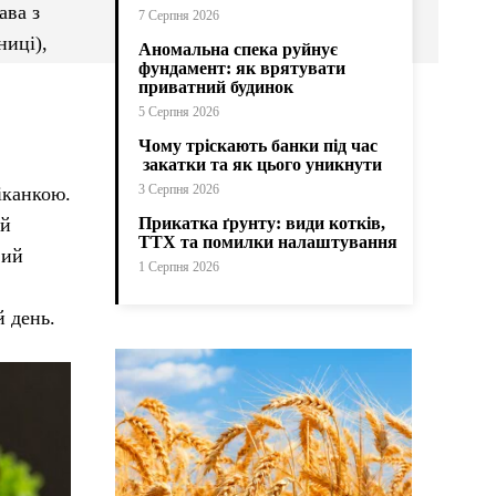
ава з
7 Серпня 2026
ниці),
Аномальна спека руйнує
фундамент: як врятувати
приватний будинок
5 Серпня 2026
Чому тріскають банки під час
закатки та як цього уникнути
3 Серпня 2026
іканкою.
ій
Прикатка ґрунту: види котків,
ТТХ та помилки налаштування
вий
1 Серпня 2026
 день.