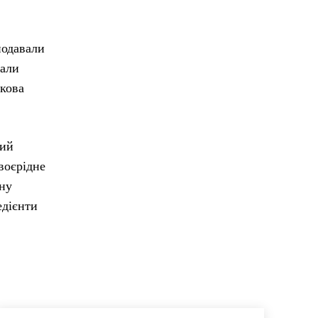
подавали
вали
ткова
кий
воєрідне
йну
едієнти