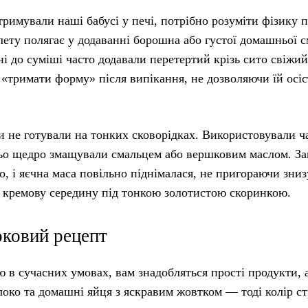
тримували наші бабусі у печі, потрібно розуміти фізику п
лету полягає у додаванні борошна або густої домашньої с
 до суміші часто додавали перетертий крізь сито свіжий
і «тримати форму» після випікання, не дозволяючи їй осі
и не готували на тонких сковорідках. Використовували ч
дньо щедро змащували смальцем або вершковим маслом. З
о, і яєчна маса повільно піднімалася, не пригораючи зниз
 кремову середину під тонкою золотистою скоринкою.
оковий рецепт
 в сучасних умовах, вам знадобляться прості продукти, 
локо та домашні яйця з яскравим жовтком — тоді колір с