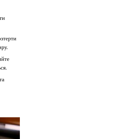
ти
озтерти
иру.
ийте
ся.
та