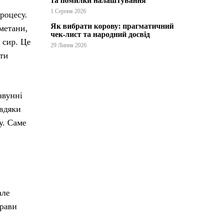
та помилки налаштування
1 Серпня 2026
роцесу.
Як вибрати корову: прагматичний
метани,
чек-лист та народний досвід
 сир. Це
29 Липня 2026
сти
авунні
авдяки
у. Саме
але
трави