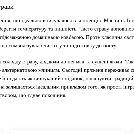
трави
ння, що ідеально вписувалося в концепцію Масниці. Її 
зберегти температуру та пишність. Часто страву доповню
бо підсмаженою домашньою ковбасою. Проте класична свя
що символізувало чистоту та підготовку до посту.
 солодку страву, додаючи до неї мед та сушені ягоди. Та
ю альтернативою млинцям. Сьогодні пряженя переживає с
де її подають як вишуканий сніданок, поєднуючи традиці
а залишається ідеальним прикладом того, як прості інгр
твором, що єднає покоління.