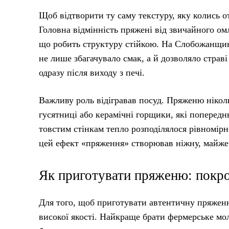
Щоб відтворити ту саму текстуру, яку колись о
Головна відмінність пряжені від звичайного ом
що робить структуру стійкою. На Слобожанщині
не лише збагачувало смак, а й дозволяло страв
одразу після виходу з печі.
Важливу роль відігравав посуд. Пряженю нікол
гусятниці або керамічні горщики, які попере
товстим стінкам тепло розподілялося рівномірн
цей ефект «пряження» створював ніжну, майже
Як приготувати пряженю: покр
Для того, щоб приготувати автентичну пряженю
високої якості. Найкраще брати фермерське мо