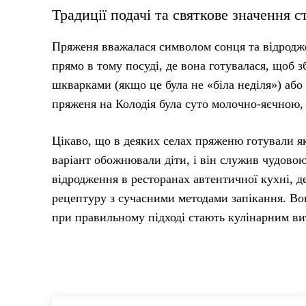
Традиції подачі та святкове значення с
Пряженя вважалася символом сонця та відродже
прямо в тому посуді, де вона готувалася, щоб 
шкварками (якщо це була не «біла неділя») а
пряженя на Колодія була суто молочно-яєчною, 
Цікаво, що в деяких селах пряженю готували як
варіант обожнювали діти, і він служив чудово
відродження в ресторанах автентичної кухні, 
рецептуру з сучасними методами запікання. Вон
при правильному підході стають кулінарним ви