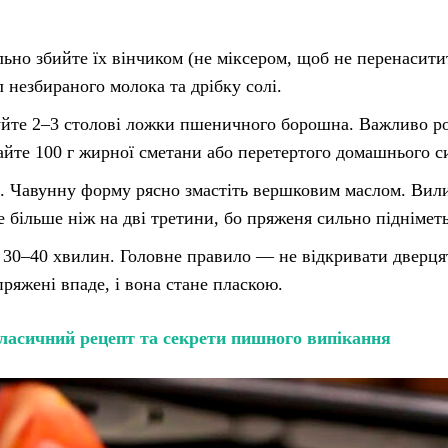
льно збийте їх вінчиком (не міксером, щоб не перенасити
 незбираного молока та дрібку солі.
те 2–3 столові ложки пшеничного борошна. Важливо р
дайте 100 г жирної сметани або перетертого домашнього с
C. Чавунну форму рясно змастіть вершковим маслом. Вил
 більше ніж на дві третини, бо пряженя сильно підніметь
 30–40 хвилин. Головне правило — не відкривати дверця
ряжені впаде, і вона стане пласкою.
ласичний рецепт та секрети пишного випікання