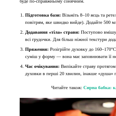
буде по-справжньому сонячним.
Підготовка бази:
Візьміть 8–10 яєць та рете
повітрям, яке швидко вийде). Додайте 500 мл
Додавання «тіла» страви:
Поступово вмішуй
всі грудочки. Для більш ніжної текстури до
Пряження:
Розігрійте духовку до 160–170°
суміш у форму — вона має заповнювати її не
Час очікування:
Випікайте страву протягом
духовки в перші 20 хвилин, інакше «душа» п
Читайте також:
Сирна бабка: к