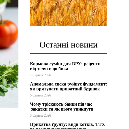
Останні новини
Кормова суміш для ВРХ: рецепти
від теляти до бика
7 Серпня 2026
Аномальна спека руйнує фундамент:
як врятувати приватний будинок
5 Серпня 2026
Чому тріскають банки під час
закатки та як цього уникнути
3 Серпня 2026
Прикатка ґрунту: види котків, ТТХ