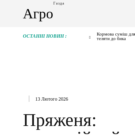
Газда
Агро
Кормова суміш для
ОСТАННІ НОВИН :
теляти до бика
13 Лютого 2026
Пряженя: