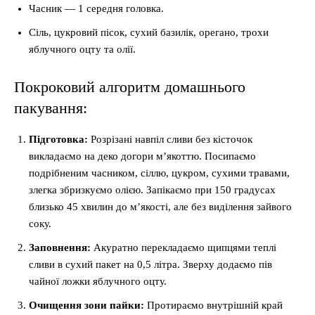
Часник — 1 середня головка.
Сіль, цукровий пісок, сухий базилік, орегано, трохи
яблучного оцту та олії.
Покроковий алгоритм домашнього
пакування:
Підготовка:
Розрізані навпіл сливи без кісточок
викладаємо на деко догори м’якоттю. Посипаємо
подрібненим часником, сіллю, цукром, сухими травами,
злегка збризкуємо олією. Запікаємо при 150 градусах
близько 45 хвилин до м’якості, але без виділення зайвого
соку.
Заповнення:
Акуратно перекладаємо щипцями теплі
сливи в сухий пакет на 0,5 літра. Зверху додаємо пів
чайної ложки яблучного оцту.
Очищення зони пайки:
Протираємо внутрішній край