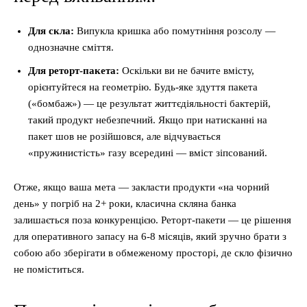
Для скла:
Випукла кришка або помутніння розсолу —
однозначне сміття.
Для реторт-пакета:
Оскільки ви не бачите вмісту,
орієнтуйтеся на геометрію. Будь-яке здуття пакета
(«бомбаж») — це результат життєдіяльності бактерій,
такий продукт небезпечний. Якщо при натисканні на
пакет шов не розійшовся, але відчувається
«пружинистість» газу всередині — вміст зіпсований.
Отже, якщо ваша мета — закласти продукти «на чорний
день» у погріб на 2+ роки, класична скляна банка
залишається поза конкуренцією. Реторт-пакети — це рішення
для оперативного запасу на 6-8 місяців, який зручно брати з
собою або зберігати в обмеженому просторі, де скло фізично
не поміститься.