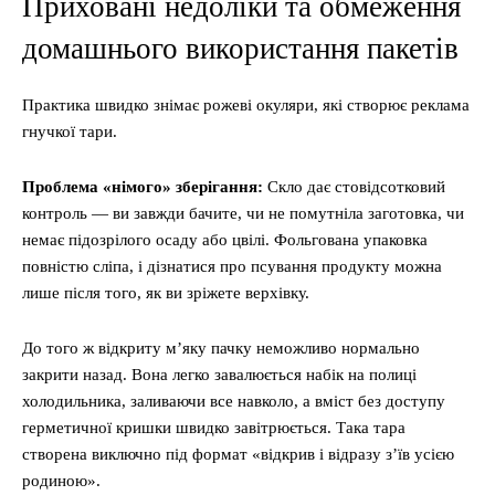
Приховані недоліки та обмеження
домашнього використання пакетів
Практика швидко знімає рожеві окуляри, які створює реклама
гнучкої тари.
Проблема «німого» зберігання:
Скло дає стовідсотковий
контроль — ви завжди бачите, чи не помутніла заготовка, чи
немає підозрілого осаду або цвілі. Фольгована упаковка
повністю сліпа, і дізнатися про псування продукту можна
лише після того, як ви зріжете верхівку.
До того ж відкриту м’яку пачку неможливо нормально
закрити назад. Вона легко завалюється набік на полиці
холодильника, заливаючи все навколо, а вміст без доступу
герметичної кришки швидко завітрюється. Така тара
створена виключно під формат «відкрив і відразу з’їв усією
родиною».