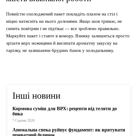
Повністю охолоджений пакет покладіть плазом на стіл і
міцно натисніть на нього долонями. Якщо шов тримає, не
сипить повітрям і не підтікає — все зроблено правильно.
Маркуйте пакет і ставте в комору. Взимку залишиться просто
зрізати верх ножицями й висипати ароматну закуску на
тарілку, не залишаючи брудних банок у холодильнику.
Інші новини
Кормова суміш для ВРХ: рецепти від теляти до
бика
7 Серпня 2026
Аномальна спека руйнує фундамент: як врятувати
приватний будинок