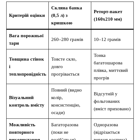
Скляна банка
Реторт-пакет
Критерій оцінки
(0,5 л) з
(160х210 мм)
кришкою
Вага порожньої
260–280 грамів
10–12 грамів
тари
Тонка
Товщина стінок
Товсте скло,
багатошарова
і
довго
плівка, миттєвий
теплопровідність
прогрівається
прогрів
Повний (видно
Відсутній у
Візуальний
колір,
фольгованих
контроль вмісту
консистенцію,
(вміст приховано)
осади)
Можливість
Багаторазова
Одноразова
повторного
(поки не
(відрізається
використання
розіб’ється)
верхня частина)