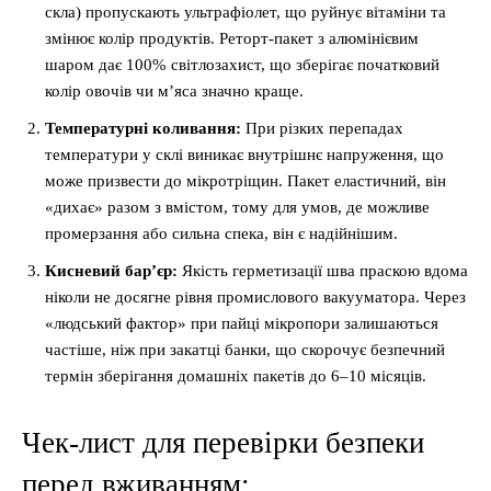
скла) пропускають ультрафіолет, що руйнує вітаміни та
змінює колір продуктів. Реторт-пакет з алюмінієвим
шаром дає 100% світлозахист, що зберігає початковий
колір овочів чи м’яса значно краще.
Температурні коливання:
При різких перепадах
температури у склі виникає внутрішнє напруження, що
може призвести до мікротріщин. Пакет еластичний, він
«дихає» разом з вмістом, тому для умов, де можливе
промерзання або сильна спека, він є надійнішим.
Кисневий бар’єр:
Якість герметизації шва праскою вдома
ніколи не досягне рівня промислового вакууматора. Через
«людський фактор» при пайці мікропори залишаються
частіше, ніж при закатці банки, що скорочує безпечний
термін зберігання домашніх пакетів до 6–10 місяців.
Чек-лист для перевірки безпеки
перед вживанням: