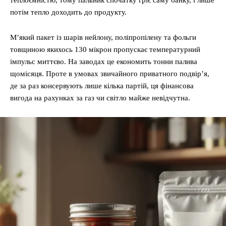
теплоємністю, тому пальник спочатку гріє саму банку, і лише
потім тепло доходить до продукту.
М’який пакет із шарів нейлону, поліпропілену та фольги
товщиною якихось 130 мікрон пропускає температурний
імпульс миттєво. На заводах це економить тонни палива
щомісяця. Проте в умовах звичайного приватного подвір’я,
де за раз консервують лише кілька партій, ця фінансова
вигода на рахунках за газ чи світло майже невідчутна.