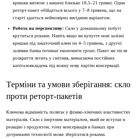
кришки витягне з кишені близько 18,5–21 гривні. Один
реторт-пакет обійдеться всього у 7–8 гривень, що на
старті здається неймовірно вигідним варіантом.
Робота на перспективу:
Скло у домашньому побуті
крутиться роками. Навіть якщо ви купуєте нові залізні
кришки під закаточний ключ по 4–5 гривень, з другої
заливки банка починає економити гроші. Пакет же після
розкриття летить у смітник, вимагаючи постійних
капіталовкладень під кожну нову партію консервації.
Терміни та умови зберігання: скло
проти реторт-пакетів
Ключова відмінність полягає у фізико-хімічних властивостях
матеріалів. Скло є інертним матеріалом, який не вступає в
реакцію з продуктом, тому консервація в банках при
дотриманні технології може зберігатися роками.