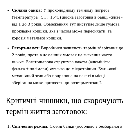
Скляна банка:
У прохолодному темному погребі
(температура +5…+15°C) якісна заготовка в банці «живе»
від 1 до 3 років. Обмеженням тут виступає лише гумова
прокладка кришки, яка з часом може пересихати, та
корозія металевої кришки.
Реторт-пакет:
Виробники заявляють термін зберігання до
2 років, проте в домашніх умовах це значення часто
нижче. Багатошарова структура пакета (алюмінієва
фольга + полімери) чутлива до мікротріщин. Будь-який
механічний згин або подряпина на пакеті в місці
зберігання може призвести до розгерметизації.
Критичні чинники, що скорочують
термін життя заготовок:
Світловий режим:
Скляні банки (особливо з безбарвного