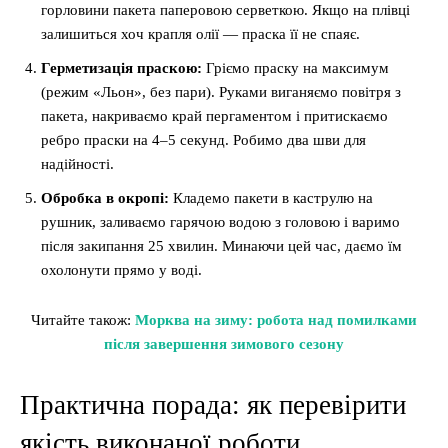
горловини пакета паперовою серветкою. Якщо на плівці
залишиться хоч крапля олії — праска її не спаяє.
Герметизація праскою:
Гріємо праску на максимум
(режим «Льон», без пари). Руками виганяємо повітря з
пакета, накриваємо край пергаментом і притискаємо
ребро праски на 4–5 секунд. Робимо два шви для
надійності.
Обробка в окропі:
Кладемо пакети в каструлю на
рушник, заливаємо гарячою водою з головою і варимо
після закипання 25 хвилин. Минаючи цей час, даємо їм
охолонути прямо у воді.
Читайте також:
Морква на зиму: робота над помилками
після завершення зимового сезону
Практична порада: як перевірити
якість виконаної роботи