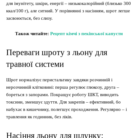
для імунітету, шкіри, енергії – низькокалорійний (близько 300
ккал/100 г), але ситний. У порівнянні з насінням, шрот легше
засвоюється, без слизу.
Також читайте:
Рецепт кімчі з пекінської капусти
Переваги шроту з льону для
травної системи
Шрот нормалізує перистальтику завдяки розчинній і
нерозчинній клітковині: перша регулює глюкозу, друга –
бореться з запорами. Покращує роботу ШКТ, виводить
токсини, зменшує здуття. Для закрепів – ефективний, бо
набухає в кишечнику, полегшує проходження. Регулярно – і
травлення як годинник, без ліків.
Насіння льону для шлунку: