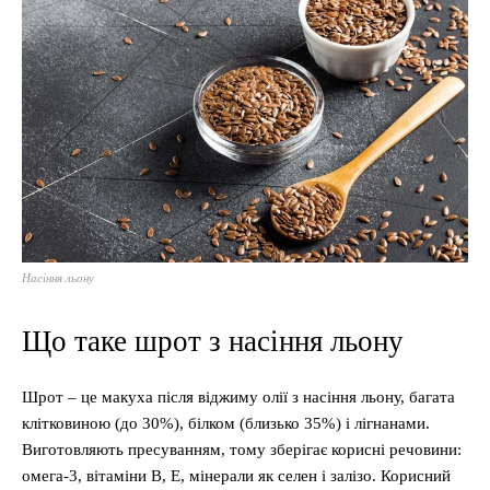
Насіння льону
Що таке шрот з насіння льону
Шрот – це макуха після віджиму олії з насіння льону, багата
клітковиною (до 30%), білком (близько 35%) і лігнанами.
Виготовляють пресуванням, тому зберігає корисні речовини:
омега-3, вітаміни B, E, мінерали як селен і залізо. Корисний