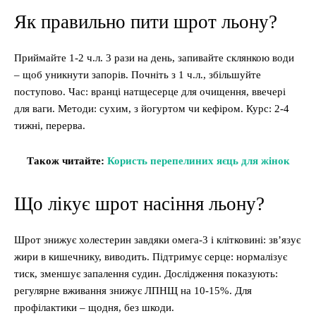
Як правильно пити шрот льону?
Приймайте 1-2 ч.л. 3 рази на день, запивайте склянкою води
– щоб уникнути запорів. Почніть з 1 ч.л., збільшуйте
поступово. Час: вранці натщесерце для очищення, ввечері
для ваги. Методи: сухим, з йогуртом чи кефіром. Курс: 2-4
тижні, перерва.
Також читайте:
Користь перепелиних яєць для жінок
Що лікує шрот насіння льону?
Шрот знижує холестерин завдяки омега-3 і клітковині: зв’язує
жири в кишечнику, виводить. Підтримує серце: нормалізує
тиск, зменшує запалення судин. Дослідження показують:
регулярне вживання знижує ЛПНЩ на 10-15%. Для
профілактики – щодня, без шкоди.