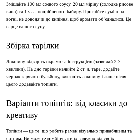
Змішайте 100 мл соєвого соусу, 20 мл міріну (солодке рисове
вино) та 1 ч. л. подрібненого імбиру. Прогрійте суміш на
вогні, не доводячи до кипіння, щоб аромати об’єдналися. Це
серце вашого супу.
Збірка тарілки
Локшину відваріть окремо за інструкцією (зазвичай 2-3
хвилини). На дно тарілки налийте 2 ст. л. таре, додайте
черпак гарячого бульйону, викладіть локшину і лише після
цього додавайте топінги.
Варіанти топінгів: від класики до
креативу
Топінги — це те, що робить рамен візуально привабливим та
ситним. Ви можете комбінувати їх залежно від своїх