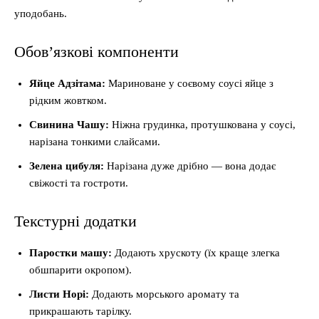
уподобань.
Обов’язкові компоненти
Яйце Адзітама:
Мариноване у соєвому соусі яйце з
рідким жовтком.
Свинина Чашу:
Ніжна грудинка, протушкована у соусі,
нарізана тонкими слайсами.
Зелена цибуля:
Нарізана дуже дрібно — вона додає
свіжості та гостроти.
Текстурні додатки
Паростки машу:
Додають хрускоту (їх краще злегка
обшпарити окропом).
Листи Норі:
Додають морського аромату та
прикрашають тарілку.