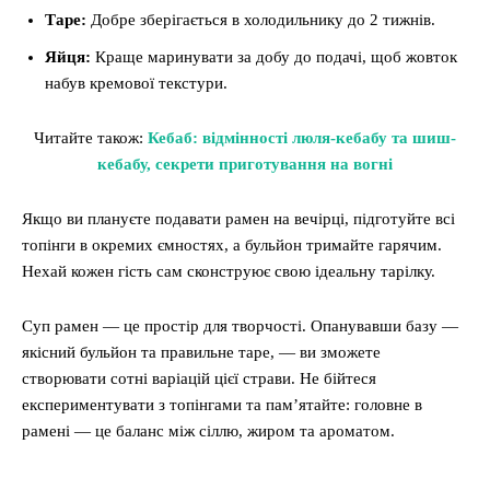
Таре:
Добре зберігається в холодильнику до 2 тижнів.
Яйця:
Краще маринувати за добу до подачі, щоб жовток
набув кремової текстури.
Читайте також:
Кебаб: відмінності люля-кебабу та шиш-
кебабу, секрети приготування на вогні
Якщо ви плануєте подавати рамен на вечірці, підготуйте всі
топінги в окремих ємностях, а бульйон тримайте гарячим.
Нехай кожен гість сам сконструює свою ідеальну тарілку.
Суп рамен — це простір для творчості. Опанувавши базу —
якісний бульйон та правильне таре, — ви зможете
створювати сотні варіацій цієї страви. Не бійтеся
експериментувати з топінгами та пам’ятайте: головне в
рамені — це баланс між сіллю, жиром та ароматом.