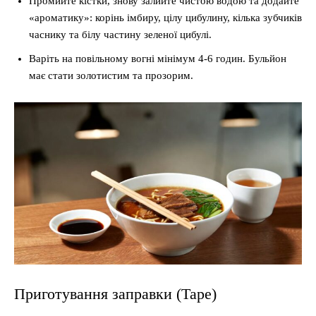
Промийте кістки, знову залийте чистою водою та додайте
«ароматику»: корінь імбиру, цілу цибулину, кілька зубчиків
часнику та білу частину зеленої цибулі.
Варіть на повільному вогні мінімум 4-6 годин. Бульйон
має стати золотистим та прозорим.
Приготування заправки (Таре)