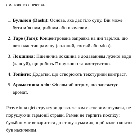
смакового спектра.
Бульйон (Dashi):
Основа, яка дає тіло супу. Він може
бути м’ясним, рибним або овочевим.
Таре (Tare):
Концентрована заправка на дні тарілки, що
визначає тип рамену (солоний, соєвий або місо).
Локшина:
Пшенична локшина з додаванням лужної води
(кансуй), що робить її пружною та жовтуватою.
Топінги:
Додатки, що створюють текстурний контраст.
Ароматична олія:
Фінальний штрих, що запечатує
аромат.
Розуміння цієї структури дозволяє вам експериментувати, не
порушуючи гармонії страви. Рамен не терпить поспіху:
бульйон має виваритися до стану «умами», щоб кожен ковток
був насиченим.