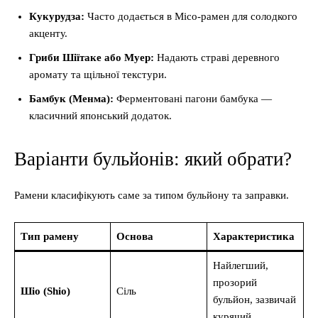
Кукурудза:
Часто додається в Місо-рамен для солодкого
акценту.
Гриби Шіїтаке або Муер:
Надають страві деревного
аромату та щільної текстури.
Бамбук (Менма):
Ферментовані пагони бамбука —
класичний японський додаток.
Варіанти бульйонів: який обрати?
Рамени класифікують саме за типом бульйону та заправки.
Тип рамену
Основа
Характеристика
Найлегший,
прозорий
Шіо (Shio)
Сіль
бульйон, зазвичай
курячий.