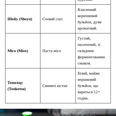
Класичний
коричневий
Шойу (Shoyu)
Соєвий соус
бульйон, дуже
ароматний.
Густий,
насичений, зі
Місо (Miso)
Паста місо
складним
ферментованим
смаком.
Білий, майже
вершковий
Тонкоцу
Свинячі кістки
бульйон, що
(Tonkotsu)
вариться 12+
годин.