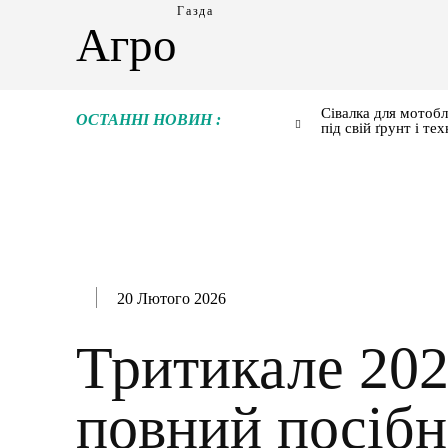
Газда
Агро
Сівалка для мотобл
ОСТАННІ НОВИН :
під свій ґрунт і тех
20 Лютого 2026
Тритикале 202
повний посібн