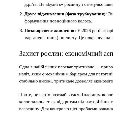
д.р./га. Це «будить» рослину і стимулює шви
Друге підживлення (фаза трубкування):
Вн
формування повноцінного колоса.
Позакореневе живлення:
У 2026 році аграр
марганець, цинк) по листу. Це покращує нали
Захист рослин: економічний ас
Одна з найбільших переваг тритикале — природ
наліт, який є механічним бар’єром для патогені
стабільно високі, тритикале дозволяє економи
Проте, не варто розслаблятися. Головним воро
колос залишається відкритим під час цвітіння
всередину. Для контролю цієї проблеми важливо