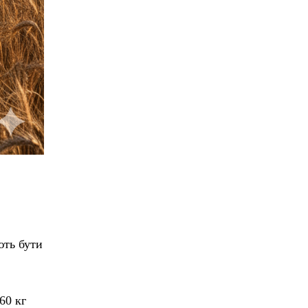
ють бути
60 кг