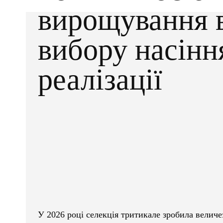
вирощування 
вибору насінн
реалізації
Facebook
X
ПОДІЛІТЬСЯ
У 2026 році селекція тритикале зробила велич