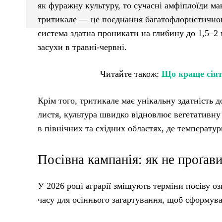
як фуражну культуру, то сучасні амфіплоїди м
тритикале — це поєднання багатофлористичного
система здатна проникати на глибину до 1,5–2 
засухи в травні-червні.
Читайте також:
Що краще сіяти
Крім того, тритикале має унікальну здатність
листя, культура швидко відновлює вегетативну
в північних та східних областях, де температур
Посівна кампанія: як не проґав
У 2026 році аграрії зміщують терміни посіву о
часу для осіннього загартування, щоб сформува