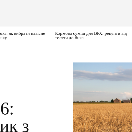
ока: як вибрати навісне
Кормова суміш для ВРХ: рецепти від
ніку
теляти до бика
6:
ик з