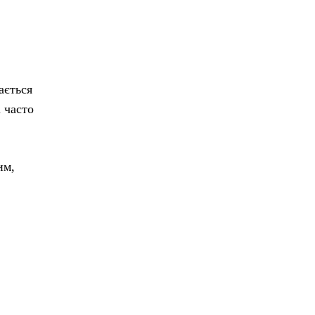
ається
 часто
им,