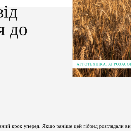
від
я до
АГРОТЕХНІКА. АГРОЗАСО
Pinterest
WhatsApp
езний крок уперед. Якщо раніше цей гібрид розглядали в