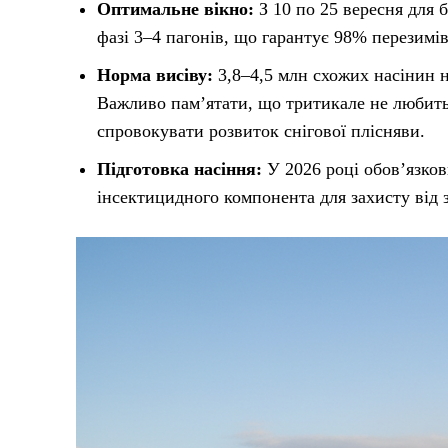
Оптимальне вікно:
З 10 по 25 вересня для б
фазі 3–4 пагонів, що гарантує 98% перезимівл
Норма висіву:
3,8–4,5 млн схожих насінин 
Важливо пам’ятати, що тритикале не любить
спровокувати розвиток снігової плісняви.
Підготовка насіння:
У 2026 році обов’язко
інсектицидного компонента для захисту від з