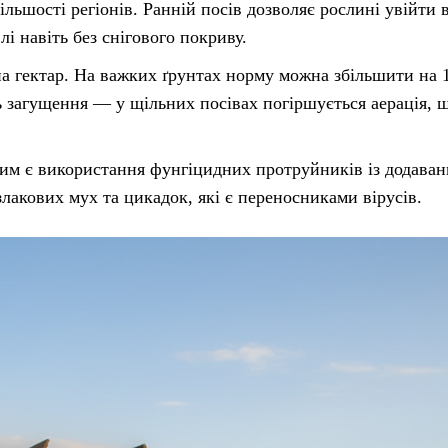
ільшості регіонів. Ранній посів дозволяє рослині увійти 
і навіть без снігового покриву.
на гектар. На важких ґрунтах норму можна збільшити на 
 загущення — у щільних посівах погіршується аерація, 
вим є використання фунгіцидних протруйників із додава
лакових мух та цикадок, які є переносниками вірусів.