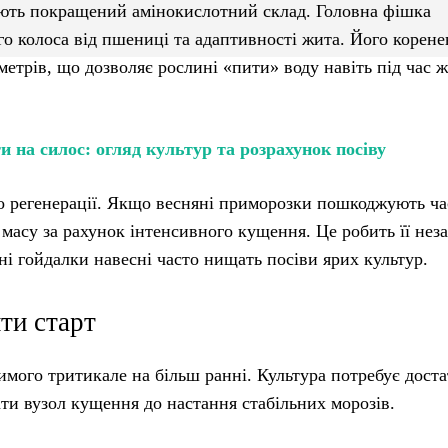
ають покращений амінокислотний склад. Головна фішка
 колоса від пшениці та адаптивності жита. Його корене
метрів, що дозволяє рослині «пити» воду навіть під час ж
 на силос: огляд культур та розрахунок посіву
 до регенерації. Якщо весняні приморозки пошкоджують ч
 масу за рахунок інтенсивного кущення. Це робить її не
ні гойдалки навесні часто нищать посіви ярих культур.
ити старт
зимого тритикале на більш ранні. Культура потребує дост
ти вузол кущення до настання стабільних морозів.