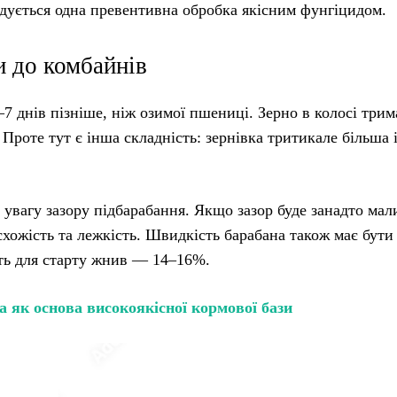
ндується одна превентивна обробка якісним фунгіцидом.
и до комбайнів
7 днів пізніше, ніж озимої пшениці. Зерно в колосі трим
Проте тут є інша складність: зернівка тритикале більша і
увагу зазору підбарабання. Якщо зазор буде занадто мал
схожість та лежкість. Швидкість барабана також має бути
сть для старту жнив — 14–16%.
 як основа високоякісної кормової бази