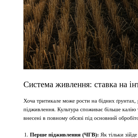
Система живлення: ставка на і
Хоча тритикале може рости на бідних ґрунтах, р
підживлення. Культура споживає більше калію 
внесені в повному обсязі під основний обробіто
Перше підживлення (ЧГВ):
Як тільки зійде