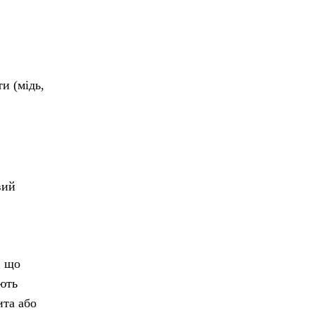
и (мідь,
вий
, що
яють
ита або