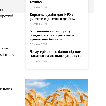
техніку
8 Серпня 2026
ва
Кормова суміш для ВРХ:
орсткої
рецепти від теляти до бика
7 Серпня 2026
Аномальна спека руйнує
фундамент: як врятувати
приватний будинок
5 Серпня 2026
астину
Чому тріскають банки під час
замінною
закатки та як цього уникнути
3 Серпня 2026
атнього