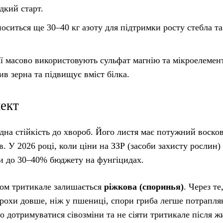
дкий старт.
оситься ще 30–40 кг азоту для підтримки росту стебла та
ії масово використовують сульфат магнію та мікроелемент
в зерна та підвищує вміст білка.
пект
на стійкість до хвороб. Його листя має потужний воско
в. У 2026 році, коли ціни на ЗЗР (засоби захисту рослин)
ти до 30–40% бюджету на фунгіцидах.
гом тритикале залишається
ріжкова (споринья)
. Через те
 трохи довше, ніж у пшениці, спори гриба легше потрапл
 дотримуватися сівозміни та не сіяти тритикале після ж