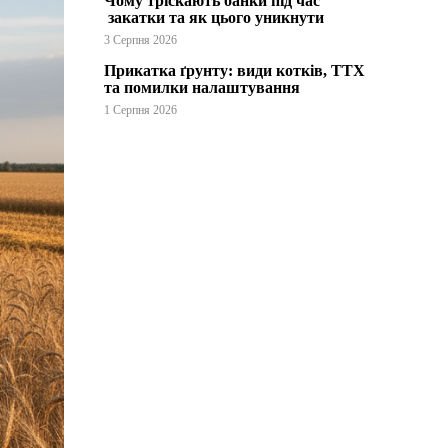
Чому тріскають банки під час
закатки та як цього уникнути
3 Серпня 2026
Прикатка ґрунту: види котків, ТТХ
та помилки налаштування
1 Серпня 2026