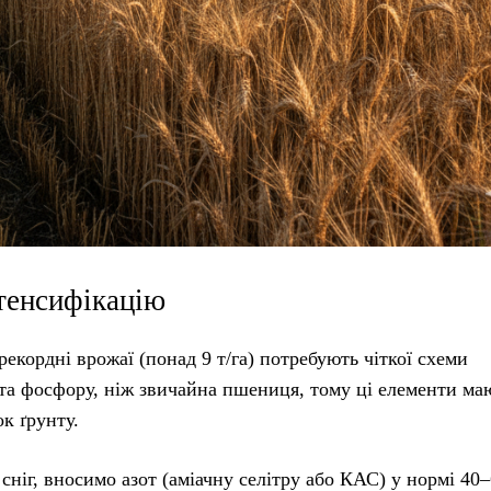
нтенсифікацію
екордні врожаї (понад 9 т/га) потребують чіткої схеми
та фосфору, ніж звичайна пшениця, тому ці елементи ма
к ґрунту.
 сніг, вносимо азот (аміачну селітру або КАС) у нормі 40–