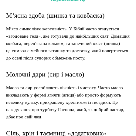
М’ясна здоба (шинка та ковбаска)
М’ясо символізує жертовність. У Біблії часто згадується
«вгодоване теля», яке готували до найбільших свят. Домашня
ковбаса, перев’язана кільцем, та запечений окіст (шинка) —
це символ сімейного затишку та достатку, який повертається
до оселі після суворих обмежень посту.
Молочні дари (сир і масло)
Масло та сир уособлюють ніжність і чистоту. Часто масло
викладають у формі ягняти (агнця) або просто формують
невелику кульку, прикрашену хрестиком із гвоздики. Це
нагадування про турботу Господа, який, як добрий пастир,
дбає про свій люд.
Сіль, хрін і таємниці «додаткових»