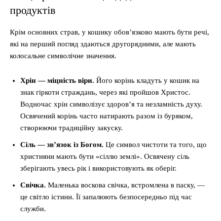
продуктів
Крім основних страв, у кошику обов’язково мають бути речі,
які на перший погляд здаються другорядними, але мають
колосальне символічне значення.
Хрін — міцність віри.
Його корінь кладуть у кошик на
знак гіркоти страждань, через які пройшов Христос.
Водночас хрін символізує здоров’я та незламність духу.
Освячений корінь часто натирають разом із буряком,
створюючи традиційну закуску.
Сіль — зв’язок із Богом.
Це символ чистоти та того, що
християни мають бути «сіллю землі». Освячену сіль
зберігають увесь рік і використовують як оберіг.
Свічка.
Маленька воскова свічка, встромлена в паску, —
це світло істини. Її запалюють безпосередньо під час
служби.