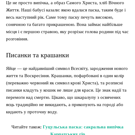
Це не просто випічка, а образ Самого Христа, хліб Вічного
Життя. Наші бабусі казали: якою вдалася паска, таким буде і
весь наступний рік. Саме тому паску печуть високою,
сонячною та багато прикрашеною. Вона займає найбільше
місця і є першою стравою, яку розрізає голова родини під час
розговіння.
Писанки та крашанки
Яйце — це найдавніший символ Всесвіту, зародження нового
життя та Воскресіння. Крашанки, пофарбовані в один колір
(переважно червоний як символ крові Христа), та розписні
писанки кладуть у кошик не лише для краси. Це знак надії та
перемоги над смертю. Цікаво, що шкаралупу з освячених
яєць традиційно не викидають, а прикопують на городі або
кидають у проточну воду.
Читайте також:
Гуцульська паска: сакральна випічка
Карпатських гір