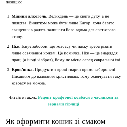
позицію:
Міцний алкоголь.
Великдень — це свято духу, а не
пияцтва. Винятком може бути лише Кагор, хоча багато
священиків радять залишати його вдома для святкового
столу.
Ніж.
Існує забобон, що ковбасу чи паску треба різати
лише освяченим ножем. Це помилка. Ніж — це знаряддя
праці (а іноді й зброя), йому не місце серед сакральної їжі.
Кров’янка.
Продукти з крові тварин прямо заборонені
Писанням до вживання християнам, тому освячувати таку
ковбасу не можна.
Читайте також:
Рецепт крафтової ковбаси з часником та
зернами гірчиці
Як оформити кошик зі смаком