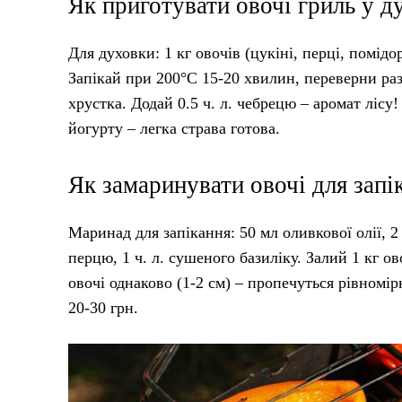
Як приготувати овочі гриль у д
Для духовки: 1 кг овочів (цукіні, перці, помід
Запікай при 200°C 15-20 хвилин, переверни раз
хрустка. Додай 0.5 ч. л. чебрецю – аромат лісу!
йогурту – легка страва готова.
Як замаринувати овочі для запі
Маринад для запікання: 50 мл оливкової олії, 2 с
перцю, 1 ч. л. сушеного базиліку. Залий 1 кг о
овочі однаково (1-2 см) – пропечуться рівномір
20-30 грн.