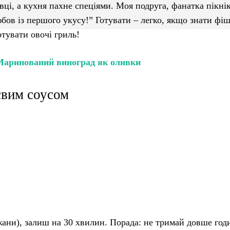
ці, а кухня пахне спеціями. Моя подруга, фанатка пікнік
бов із першого укусу!” Готувати – легко, якщо знати фі
тувати овочі гриль!
аринований виноград як оливки
євим соусом
ажани), залиш на 30 хвилин. Порада: не тримай довше год