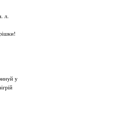
. л.
орішки!
ринуй у
ігрій