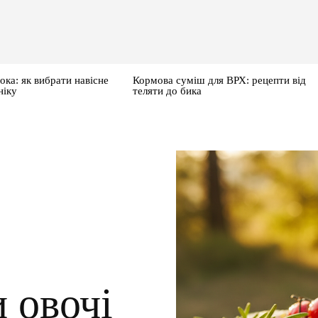
ока: як вибрати навісне
Кормова суміш для ВРХ: рецепти від
ніку
теляти до бика
 овочі