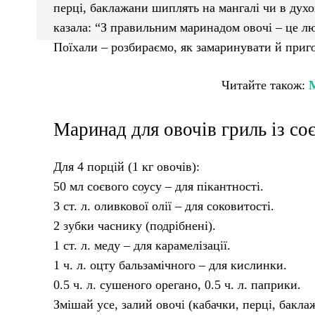
перці, баклажани шиплять на мангалі чи в духов
казала: “З правильним маринадом овочі – це лю
Поїхали – розбираємо, як замаринувати й приго
Читайте також:
М
Маринад для овочів гриль із со
Для 4 порцій (1 кг овочів):
50 мл соєвого соусу – для пікантності.
3 ст. л. оливкової олії – для соковитості.
2 зубки часнику (подрібнені).
1 ст. л. меду – для карамелізації.
1 ч. л. оцту бальзамічного – для кислинки.
0.5 ч. л. сушеного орегано, 0.5 ч. л. паприки.
Змішай усе, залий овочі (кабачки, перці, бакл