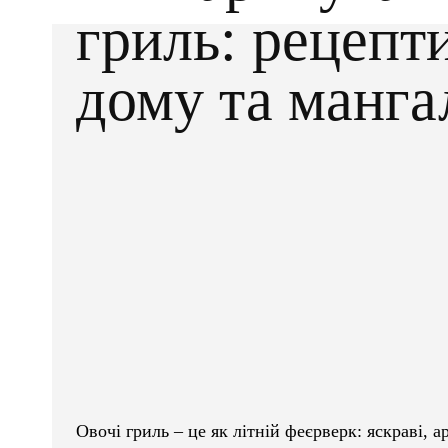
гриль: рецепт
дому та манга
Facebook
X
ПОДІЛІТЬСЯ
Овочі гриль – це як літній феєрверк: яскраві, 