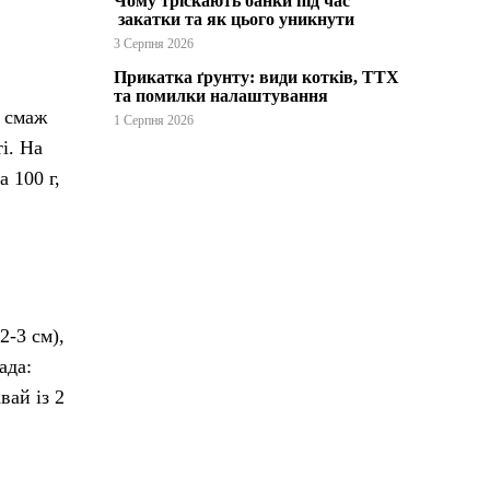
Чому тріскають банки під час
закатки та як цього уникнути
3 Серпня 2026
Прикатка ґрунту: види котків, ТТХ
та помилки налаштування
: смаж
1 Серпня 2026
і. На
 100 г,
2-3 см),
ада:
вай із 2