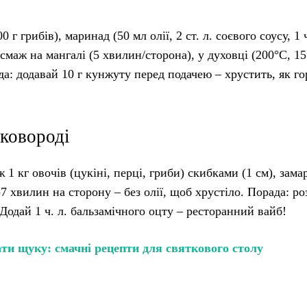
 г грибів), маринад (50 мл олії, 2 ст. л. соєвого соусу, 1 ч
 смаж на мангалі (5 хвилин/сторона), у духовці (200°C, 15
да: додавай 10 г кунжуту перед подачею – хрустить, як г
сковороді
1 кг овочів (цукіні, перці, гриби) скибками (1 см), зама
 хвилин на сторону – без олії, щоб хрустіло. Порада: роз
Додай 1 ч. л. бальзамічного оцту – ресторанний вайб!
и щуку: смачні рецепти для святкового столу