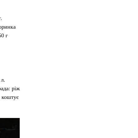
.
коринка
50 г
 л.
рада: ріж
д коштує