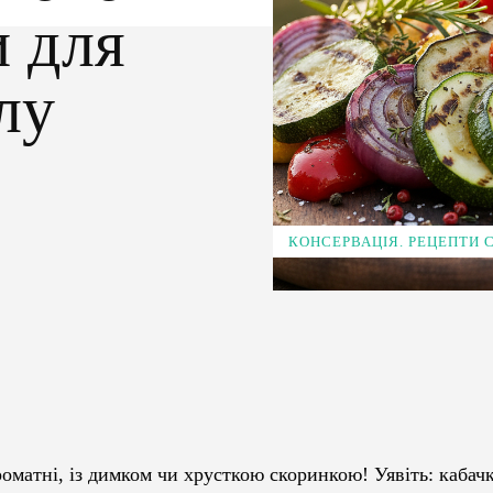
и для
лу
КОНСЕРВАЦІЯ. РЕЦЕПТИ
Pinterest
WhatsApp
ароматні, із димком чи хрусткою скоринкою! Уявіть: кабач