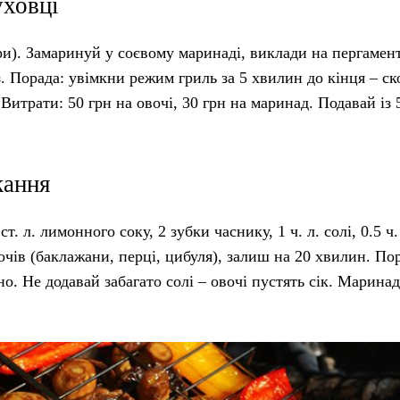
уховці
ори). Замаринуй у соєвому маринаді, виклади на пергамент
. Порада: увімкни режим гриль за 5 хвилин до кінця – с
 Витрати: 50 грн на овочі, 30 грн на маринад. Подавай із 
кання
т. л. лимонного соку, 2 зубки часнику, 1 ч. л. солі, 0.5 ч.
вочів (баклажани, перці, цибуля), залиш на 20 хвилин. По
но. Не додавай забагато солі – овочі пустять сік. Марина