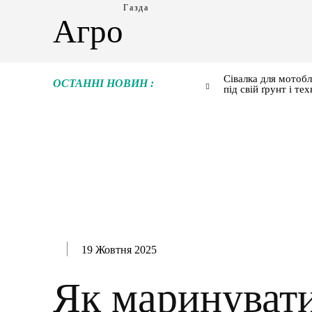
Газда
Агро
Сівалка для мотобл
ОСТАННІ НОВИН :
під свій ґрунт і тех
19 Жовтня 2025
Як маринувати