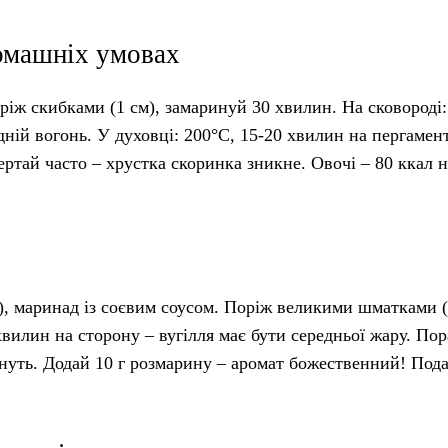
домашніх умовах
Поріж скибками (1 см), замаринуй 30 хвилин. На сковороді
дній вогонь. У духовці: 200°C, 15-20 хвилин на пергамент
ертай часто – хрустка скоринка зникне. Овочі – 80 ккал на
и), маринад із соєвим соусом. Поріж великими шматками (
вилин на сторону – вугілля має бути середньої жару. Пор
пнуть. Додай 10 г розмарину – аромат божественний! Пода