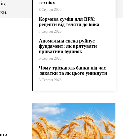
техніку
ів,
8 Серпня 2026
шки.
Кормова суміш для ВРХ:
рецепти від теляти до бика
7 Серпня 2026
Аномальна спека руйнує
фундамент: як врятувати
приватний будинок
5 Серпня 2026
Чому тріскають банки під час
закатки та як цього уникнути
3 Серпня 2026
ини –