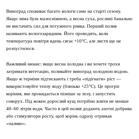
Виноград споживає багато вологи саме на старті сезону.
Якщо зима була малосніжною, а весна суха, рослині банально
не вистачить сил для потужного ривка. Перший полив
називають вологозарядним. Його проводять, коли
температура повітря вдень сягає +10°C, але листя ще не
розпустилося.
Важливий нюанс: якщо весна холодна і ви хочете трохи
затримати вегетацію, поливайте виноград холодною водою.
Якщо ж терміни підтискають і треба «підігнати» ріст —
використовуйте теплу воду (близько +25°C). Це прогріє
коріння, яке прокидається пізніше за лозу, і запустить
сокорух. Під кожен дорослий кущ потрібно влити не менше
40–60 літрів води. Часто в цей полив додають азотні добрива
або стимулятори росту, щоб корінь одразу отримав
«паливо».