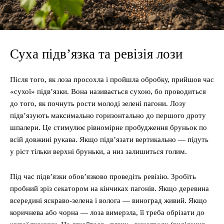
Суха підв’язка та ревізія лози
Після того, як лоза просохла і пройшла обробку, прийшов час
«сухої» підв’язки. Вона називається сухою, бо проводиться
до того, як почнуть рости молоді зелені пагони. Лозу
підв’язують максимально горизонтально до першого дроту
шпалери. Це стимулює рівномірне пробудження бруньок по
всій довжині рукава. Якщо підв’язати вертикально — підуть
у ріст тільки верхні бруньки, а низ залишиться голим.
Під час підв’язки обов’язково проведіть ревізію. Зробіть
пробний зріз секатором на кінчиках пагонів. Якщо деревина
всередині яскраво-зелена і волога — виноград живий. Якщо
коричнева або чорна — лоза вимерзла, її треба обрізати до