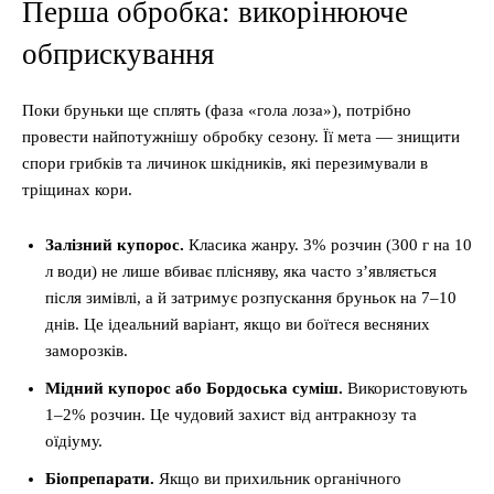
Перша обробка: викорінююче
обприскування
Поки бруньки ще сплять (фаза «гола лоза»), потрібно
провести найпотужнішу обробку сезону. Її мета — знищити
спори грибків та личинок шкідників, які перезимували в
тріщинах кори.
Залізний купорос.
Класика жанру. 3% розчин (300 г на 10
л води) не лише вбиває плісняву, яка часто з’являється
після зимівлі, а й затримує розпускання бруньок на 7–10
днів. Це ідеальний варіант, якщо ви боїтеся весняних
заморозків.
Мідний купорос або Бордоська суміш.
Використовують
1–2% розчин. Це чудовий захист від антракнозу та
оїдіуму.
Біопрепарати.
Якщо ви прихильник органічного