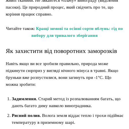
живої тканини. Не лякайтеся «плачу» винограду (виділення
пасоки). Це природний процес, який свідчить про те, що
коріння працює справно.
Читайте також:
Кращі зимові та осінні сорти яблунь: гід по
вибору для тривалого зберігання
Як захистити від поворотних заморозків
Навіть якщо ви все зробили правильно, природа може
підкинути сюрприз у вигляді нічного мінуса в травні. Якщо
бруньки вже розпустилися, вони загинуть при -1°C. Що
можна зробити:
Задимлення.
Старий метод із розпалюванням багать, що
дають багато диму навколо виноградника.
Рясний полив.
Волога земля віддає тепло і трохи підіймає
температуру в приземному шарі.