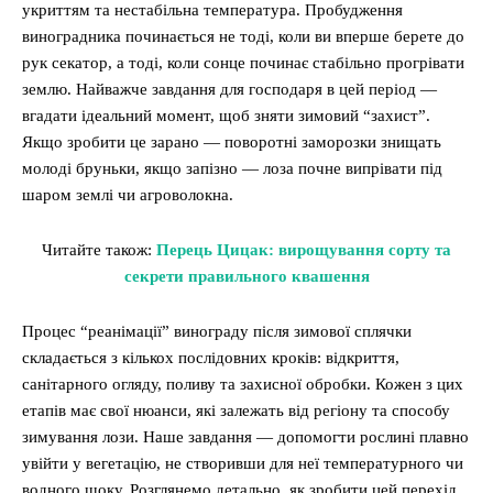
укриттям та нестабільна температура. Пробудження
виноградника починається не тоді, коли ви вперше берете до
рук секатор, а тоді, коли сонце починає стабільно прогрівати
землю. Найважче завдання для господаря в цей період —
вгадати ідеальний момент, щоб зняти зимовий “захист”.
Якщо зробити це зарано — поворотні заморозки знищать
молоді бруньки, якщо запізно — лоза почне випрівати під
шаром землі чи агроволокна.
Читайте також:
Перець Цицак: вирощування сорту та
секрети правильного квашення
Процес “реанімації” винограду після зимової сплячки
складається з кількох послідовних кроків: відкриття,
санітарного огляду, поливу та захисної обробки. Кожен з цих
етапів має свої нюанси, які залежать від регіону та способу
зимування лози. Наше завдання — допомогти рослині плавно
увійти у вегетацію, не створивши для неї температурного чи
водного шоку. Розглянемо детально, як зробити цей перехід