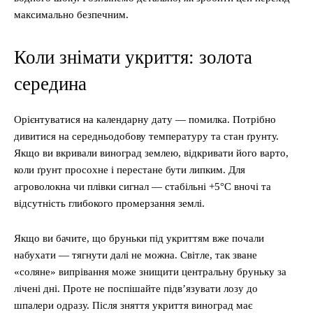
максимально безпечним.
Коли знімати укриття: золота
середина
Орієнтуватися на календарну дату — помилка. Потрібно
дивитися на середньодобову температуру та стан ґрунту.
Якщо ви вкривали виноград землею, відкривати його варто,
коли ґрунт просохне і перестане бути липким. Для
агроволокна чи плівки сигнал — стабільні +5°C вночі та
відсутність глибокого промерзання землі.
Якщо ви бачите, що бруньки під укриттям вже почали
набухати — тягнути далі не можна. Світле, так зване
«соляне» випрівання може знищити центральну бруньку за
лічені дні. Проте не поспішайте підв’язувати лозу до
шпалери одразу. Після зняття укриття виноград має