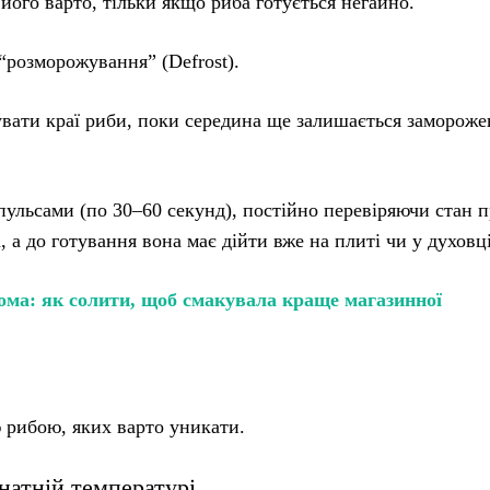
ого варто, тільки якщо риба готується негайно.
“розморожування” (Defrost).
вати краї риби, поки середина ще залишається заморож
ульсами (по 30–60 секунд), постійно перевіряючи стан п
а до готування вона має дійти вже на плиті чи у духовці
ома: як солити, щоб смакувала краще магазинної
ю рибою, яких варто уникати.
натній температурі