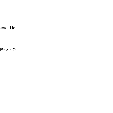
еною. Це
родукту.
.