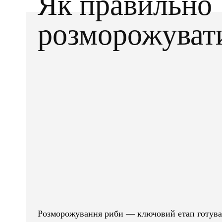
Як правильно
розморожуват
Facebook
X
ПОДІЛІТЬСЯ
Розморожування риби — ключовий етап готуван