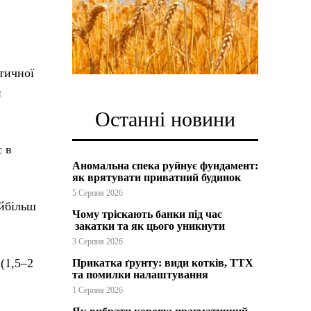
тичної
и
Останні новини
є в
Аномальна спека руйнує фундамент:
як врятувати приватний будинок
5 Серпня 2026
айбільш
Чому тріскають банки під час
закатки та як цього уникнути
3 Серпня 2026
(1,5–2
Прикатка ґрунту: види котків, ТТХ
та помилки налаштування
1 Серпня 2026