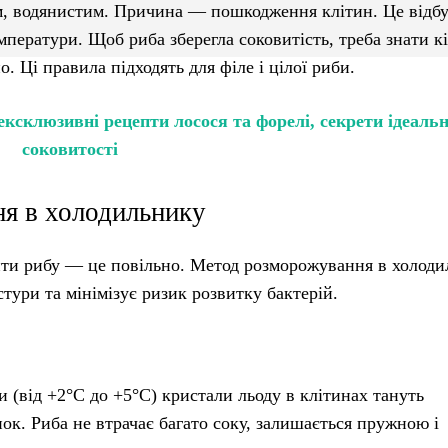
им, водянистим. Причина — пошкодження клітин. Це відбу
емператури. Щоб риба зберегла соковитість, треба знати к
 Ці правила підходять для філе і цілої риби.
ексклюзивні рецепти лосося та форелі, секрети ідеальн
соковитості
ня в холодильнику
ти рибу — це повільно. Метод розморожування в холод
тури та мінімізує ризик розвитку бактерій.
 (від +2°C до +5°C) кристали льоду в клітинах тануть
нок. Риба не втрачає багато соку, залишається пружною і