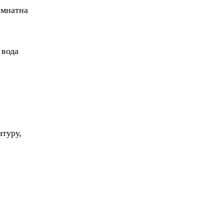
імнатна
 вода
атуру,