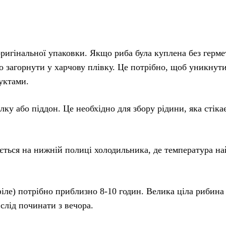
оригінальної упаковки. Якщо риба була куплена без герме
бо загорнути у харчову плівку. Це потрібно, щоб уникнут
уктами.
лку або піддон. Це необхідно для збору рідини, яка стіка
ється на нижній полиці холодильника, де температура н
іле) потрібно приблизно 8-10 годин. Велика ціла рибина 
слід починати з вечора.