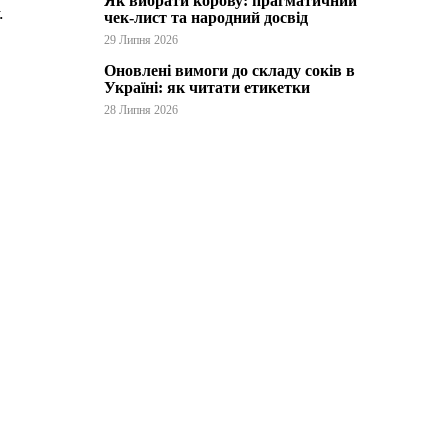
Як вибрати корову: прагматичний
.
чек-лист та народний досвід
29 Липня 2026
Оновлені вимоги до складу соків в
Україні: як читати етикетки
28 Липня 2026