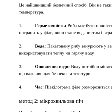
Це найшвидший безпечний спосіб. Він не такий
температура.
1.
Герметичність:
Риба має бути повніст
потрапить у філе, воно стане водянистим і втра
2.
Вода:
Пакетовану рибу занурюють у ве
використовувати теплу чи гарячу воду.
3.
Оновлення води:
Воду потрібно міняти
що важливо для безпеки та текстури.
4.
Час
: Півкілограма філе розморозиться 
метод 2: мікрохвильова піч