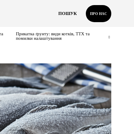
ПОШУК
ПРО НАС
та
Прикатка ґрунту: види котків, ТТХ та
помилки налаштування