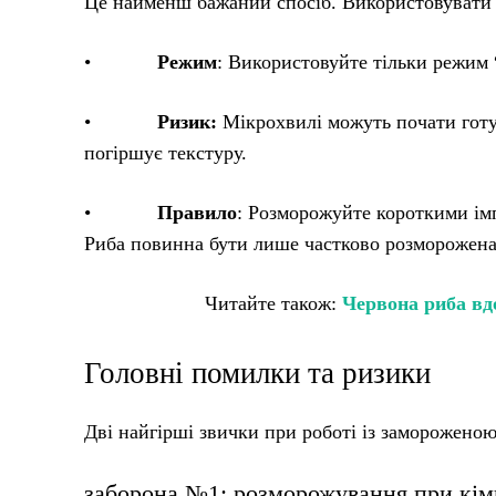
Це найменш бажаний спосіб. Використовувати й
•
Режим
: Використовуйте тільки режим 
•
Ризик:
Мікрохвилі можуть почати готу
погіршує текстуру.
•
Правило
: Розморожуйте короткими імп
Риба повинна бути лише частково розморожена, 
Читайте також:
Червона риба вд
Головні помилки та ризики
Дві найгірші звички при роботі із заморожено
заборона №1: розморожування при кім