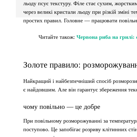
льоду псує текстуру. Філе стає сухим, жорстк
через великі кристали льоду при різкій зміні т
простих правил. Головне — працювати повільно.
Читайте також:
Червона риба на грилі: 
Золоте правило: розморожуван
Найкращий і найбезпечніший спосіб розморози
є найдовшим. Але він гарантує збереження текс
чому повільно — це добре
При повільному розморожуванні за температури
поступово. Це запобігає розриву клітинних сті