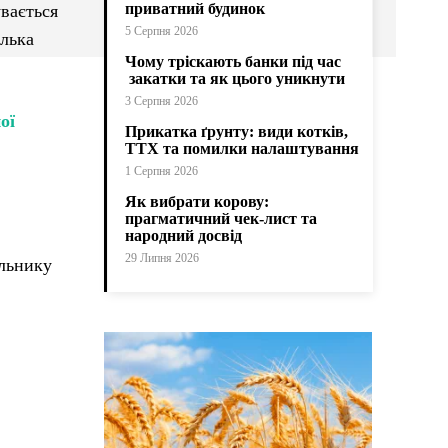
приватний будинок
вається
5 Серпня 2026
ілька
Чому тріскають банки під час
закатки та як цього уникнути
3 Серпня 2026
ої
Прикатка ґрунту: види котків,
ТТХ та помилки налаштування
1 Серпня 2026
Як вибрати корову:
прагматичний чек-лист та
народний досвід
29 Липня 2026
ильнику