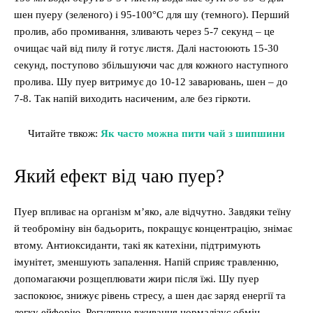
шен пуеру (зеленого) і 95-100°C для шу (темного). Перший
пролив, або промивання, зливають через 5-7 секунд – це
очищає чай від пилу й готує листя. Далі настоюють 15-30
секунд, поступово збільшуючи час для кожного наступного
пролива. Шу пуер витримує до 10-12 заварювань, шен – до
7-8. Так напій виходить насиченим, але без гіркоти.
Читайте твкож:
Як часто можна пити чай з шипшини
Який ефект від чаю пуер?
Пуер впливає на організм м’яко, але відчутно. Завдяки теїну
й теоброміну він бадьорить, покращує концентрацію, знімає
втому. Антиоксиданти, такі як катехіни, підтримують
імунітет, зменшують запалення. Напій сприяє травленню,
допомагаючи розщеплювати жири після їжі. Шу пуер
заспокоює, знижує рівень стресу, а шен дає заряд енергії та
легку ейфорію. Регулярне вживання нормалізує обмін