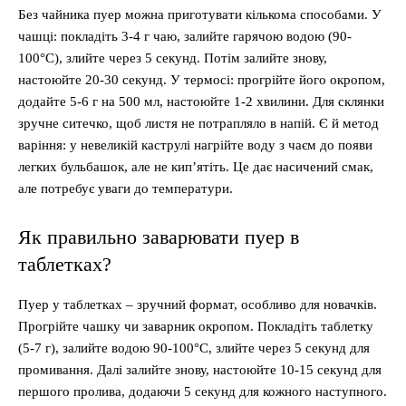
Без чайника пуер можна приготувати кількома способами. У
чашці: покладіть 3-4 г чаю, залийте гарячою водою (90-
100°C), злийте через 5 секунд. Потім залийте знову,
настоюйте 20-30 секунд. У термосі: прогрійте його окропом,
додайте 5-6 г на 500 мл, настоюйте 1-2 хвилини. Для склянки
зручне ситечко, щоб листя не потрапляло в напій. Є й метод
варіння: у невеликій каструлі нагрійте воду з чаєм до появи
легких бульбашок, але не кип’ятіть. Це дає насичений смак,
але потребує уваги до температури.
Як правильно заварювати пуер в
таблетках?
Пуер у таблетках – зручний формат, особливо для новачків.
Прогрійте чашку чи заварник окропом. Покладіть таблетку
(5-7 г), залийте водою 90-100°C, злийте через 5 секунд для
промивання. Далі залийте знову, настоюйте 10-15 секунд для
першого пролива, додаючи 5 секунд для кожного наступного.