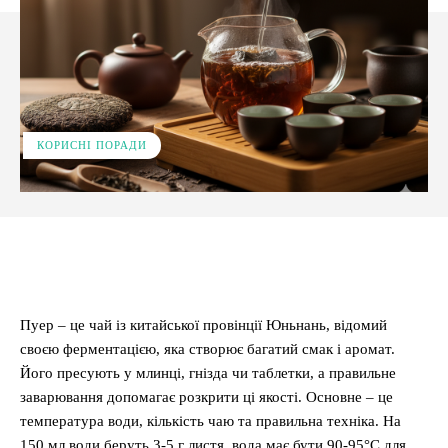
КОРИСНІ ПОРАДИ
Facebook
X
Pinterest
WhatsApp
Пуер – це чай із китайської провінції Юньнань, відомий
своєю ферментацією, яка створює багатий смак і аромат.
Його пресують у млинці, гнізда чи таблетки, а правильне
заварювання допомагає розкрити ці якості. Основне – це
температура води, кількість чаю та правильна техніка. На
150 мл води беруть 3-5 г листя, вода має бути 90-95°C для