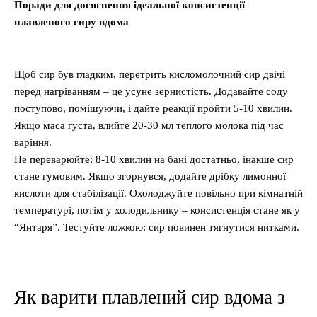
Поради для досягнення ідеальної консистенції
плавленого сиру вдома
Щоб сир був гладким, перетрить кисломолочний сир двічі
перед нагріванням – це усуне зернистість. Додавайте соду
поступово, помішуючи, і дайте реакції пройти 5-10 хвилин.
Якщо маса густа, влийте 20-30 мл теплого молока під час
варіння.
Не переварюйте: 8-10 хвилин на бані достатньо, інакше сир
стане гумовим. Якщо згорнувся, додайте дрібку лимонної
кислоти для стабілізації. Охолоджуйте повільно при кімнатній
температурі, потім у холодильнику – консистенція стане як у
“Янтаря”. Тестуйте ложкою: сир повинен тягнутися нитками.
Як варити плавлений сир вдома з