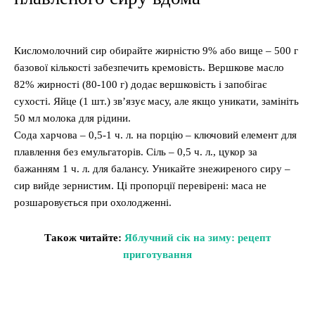
Кисломолочний сир обирайте жирністю 9% або вище – 500 г
базової кількості забезпечить кремовість. Вершкове масло
82% жирності (80-100 г) додає вершковість і запобігає
сухості. Яйце (1 шт.) зв’язує масу, але якщо уникати, замініть
50 мл молока для рідини.
Сода харчова – 0,5-1 ч. л. на порцію – ключовий елемент для
плавлення без емульгаторів. Сіль – 0,5 ч. л., цукор за
бажанням 1 ч. л. для балансу. Уникайте знежиреного сиру –
сир вийде зернистим. Ці пропорції перевірені: маса не
розшаровується при охолодженні.
Також читайте:
Яблучний сік на зиму: рецепт
приготування