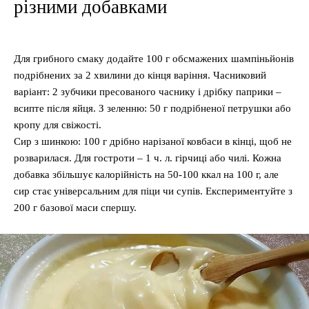
різними добавками
Для грибного смаку додайте 100 г обсмажених шампіньйонів
подрібнених за 2 хвилини до кінця варіння. Часниковий
варіант: 2 зубчики пресованого часнику і дрібку паприки –
всипте після яйця. З зеленню: 50 г подрібненої петрушки або
кропу для свіжості.
Сир з шинкою: 100 г дрібно нарізаної ковбаси в кінці, щоб не
розварилася. Для гостроти – 1 ч. л. гірчиці або чилі. Кожна
добавка збільшує калорійність на 50-100 ккал на 100 г, але
сир стає універсальним для піци чи супів. Експериментуйте з
200 г базової маси спершу.