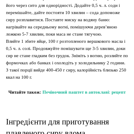
його через сито для однорідності. Додайте 0,5 ч. л. соди і
перемішайте, дайте постояти 10 хвилин – сода допоможе
сиру розплавитися. Поставте миску на водяну баню:
нагрівайте на середньому вогні, помішуючи дерев’яною
ложкою 5-7 хвилин, поки маса не стане тягучою.
Влийте 1 збите яйце, 100 г розтопленого вершкового масла і
0,5 ч. л. солі. Продовжуйте помішувати ще 3-5 хвилин, доки
сир не стане гладким без грудок. Зніміть з вогню, розлийте по
формочках або банках і охолодіть у холодильнику 2 години.
З такої порції вийде 400-450 г сиру, калорійність близько 250
ккал на 100 г.
Читайте також:
Печіночний паштет в автоклаві: рецепт
Інгредієнти для приготування
плавленого сиру вдома