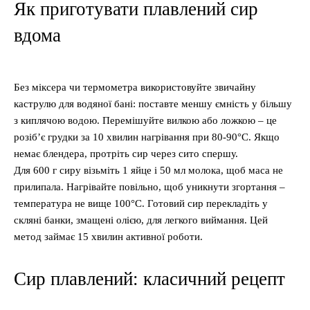
Як приготувати плавлений сир
вдома
Без міксера чи термометра використовуйте звичайну
каструлю для водяної бані: поставте меншу ємність у більшу
з киплячою водою. Перемішуйте вилкою або ложкою – це
розіб’є грудки за 10 хвилин нагрівання при 80-90°C. Якщо
немає блендера, протріть сир через сито спершу.
Для 600 г сиру візьміть 1 яйце і 50 мл молока, щоб маса не
прилипала. Нагрівайте повільно, щоб уникнути згортання –
температура не вище 100°C. Готовий сир перекладіть у
скляні банки, змащені олією, для легкого виймання. Цей
метод займає 15 хвилин активної роботи.
Сир плавлений: класичний рецепт