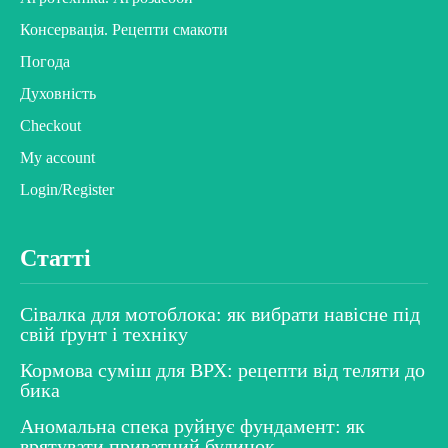
Консервація. Рецепти смакоти
Погода
Духовність
Checkout
My account
Login/Register
Статті
Сівалка для мотоблока: як вибрати навісне під
свій ґрунт і техніку
Кормова суміш для ВРХ: рецепти від теляти до
бика
Аномальна спека руйнує фундамент: як
врятувати приватний будинок