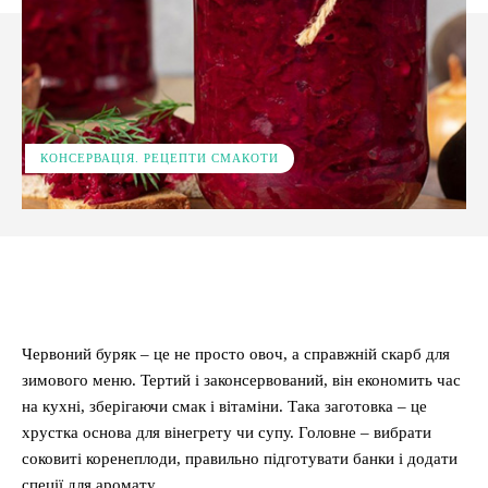
КОНСЕРВАЦІЯ. РЕЦЕПТИ СМАКОТИ
Facebook
X
Pinterest
WhatsApp
Червоний буряк – це не просто овоч, а справжній скарб для
зимового меню. Тертий і законсервований, він економить час
на кухні, зберігаючи смак і вітаміни. Така заготовка – це
хрустка основа для вінегрету чи супу. Головне – вибрати
соковиті коренеплоди, правильно підготувати банки і додати
спеції для аромату.