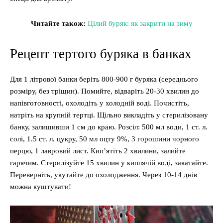
Читайте також:
Цілий буряк: як закрити на зиму
Рецепт тертого буряка в банках
Для 1 літрової банки беріть 800-900 г буряка (середнього
розміру, без тріщин). Помийте, відваріть 20-30 хвилин до
напівготовності, охолодіть у холодній воді. Почистіть,
натріть на крупній тертці. Щільно викладіть у стерилізовану
банку, залишивши 1 см до краю. Розсіл: 500 мл води, 1 ст. л.
солі, 1.5 ст. л. цукру, 50 мл оцту 9%, 3 горошини чорного
перцю, 1 лавровий лист. Кип’ятіть 2 хвилини, залийте
гарячим. Стерилізуйте 15 хвилин у киплячій воді, закатайте.
Переверніть, укутайте до охолодження. Через 10-14 днів
можна куштувати!