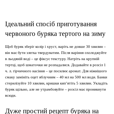
Ідеальний спосіб приготування
червоного буряка тертого на зиму
Щоб буряк зберіг колір і хруст, варіть не довше 30 хвилин –
він має бути злегка твердуватим. Після варіння охолоджуйте
в льодяній воді – це фіксує текстуру. Натріть на крупній
тертці, щоб шматочки не розпадалися. Додавайте в розсіл 1
ч. л. гірчичного насіння – це посилює аромат. Для ніжнішого
смаку замініть оцет яблучним – 40 мл на 500 мл води. Банки
стерилізуйте 10 хвилин, кришки кип’ятіть 5 хвилин. Укладіть
буряк щільно, але не утрамбовуйте – розсіл має проникнути
всюди.
Дуже простий рецепт буряка на