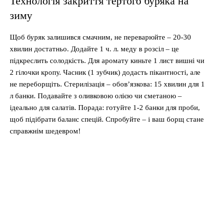
Технологія закриття тертого буряка на
зиму
Щоб буряк залишився смачним, не переварюйте – 20-30
хвилин достатньо. Додайте 1 ч. л. меду в розсіл – це
підкреслить солодкість. Для аромату киньте 1 лист вишні чи
2 гілочки кропу. Часник (1 зубчик) додасть пікантності, але
не переборщіть. Стерилізація – обов’язкова: 15 хвилин для 1
л банки. Подавайте з оливковою олією чи сметаною –
ідеально для салатів. Порада: готуйте 1-2 банки для проби,
щоб підібрати баланс спецій. Спробуйте – і ваш борщ стане
справжнім шедевром!