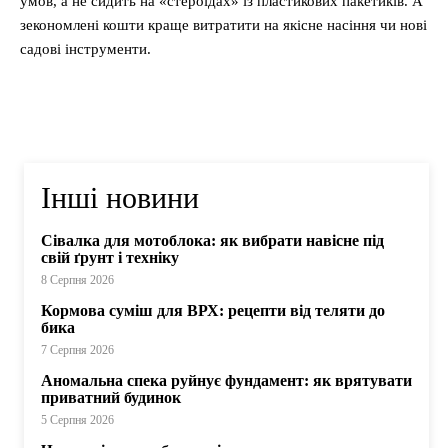
умов, а не сидить на «стероїдах» із пластикових пакетиків. А
зекономлені кошти краще витратити на якісне насіння чи нові
садові інструменти.
Інші новини
Сівалка для мотоблока: як вибрати навісне під
свій ґрунт і техніку
8 Серпня 2026
Кормова суміш для ВРХ: рецепти від теляти до
бика
7 Серпня 2026
Аномальна спека руйнує фундамент: як врятувати
приватний будинок
5 Серпня 2026