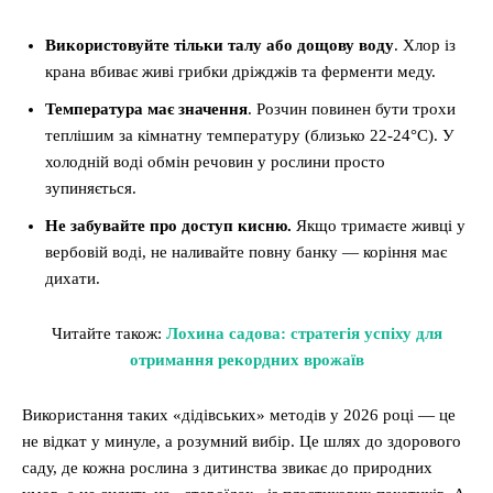
Використовуйте тільки талу або дощову воду
. Хлор із
крана вбиває живі грибки дріжджів та ферменти меду.
Температура має значення
. Розчин повинен бути трохи
теплішим за кімнатну температуру (близько 22-24°C). У
холодній воді обмін речовин у рослини просто
зупиняється.
Не забувайте про доступ кисню.
Якщо тримаєте живці у
вербовій воді, не наливайте повну банку — коріння має
дихати.
Читайте також:
Лохина садова: стратегія успіху для
отримання рекордних врожаїв
Використання таких «дідівських» методів у 2026 році — це
не відкат у минуле, а розумний вибір. Це шлях до здорового
саду, де кожна рослина з дитинства звикає до природних