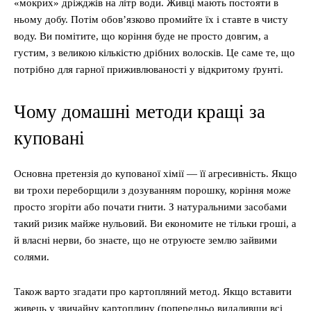
«мокрих» дріжджів на літр води. Живці мають постояти в
ньому добу. Потім обов’язково промийте їх і ставте в чисту
воду. Ви помітите, що коріння буде не просто довгим, а
густим, з великою кількістю дрібних волосків. Це саме те, що
потрібно для гарної приживлюваності у відкритому ґрунті.
Чому домашні методи кращі за
куповані
Основна претензія до купованої хімії — її агресивність. Якщо
ви трохи переборщили з дозуванням порошку, коріння може
просто згоріти або почати гнити. З натуральними засобами
такий ризик майже нульовий. Ви економите не тільки гроші, а
й власні нерви, бо знаєте, що не отруюєте землю зайвими
солями.
Також варто згадати про картопляний метод. Якщо вставити
живець у звичайну картоплину (попередньо видаливши всі