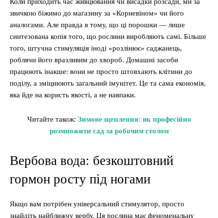
Коли приходить час живцювання чи висадки розсади, ми за
звичкою біжимо до магазину за «Корневіном» чи його
аналогами. Але правда в тому, що ці порошки — лише
синтезована копія того, що рослини виробляють самі. Більше
того, штучна стимуляція іноді «розлінює» саджанець,
роблячи його вразливим до хвороб. Домашні засоби
працюють інакше: вони не просто штовхають клітини до
поділу, а зміцнюють загальний імунітет. Це та сама економія,
яка йде на користь якості, а не навпаки.
Читайте також:
Зимове щеплення: як професійно
розмножити сад за робочим столом
Вербова вода: безкоштовний
гормон росту під ногами
Якщо вам потрібен універсальний стимулятор, просто
знайдіть найближчу вербу. Ця рослина має феноменальну