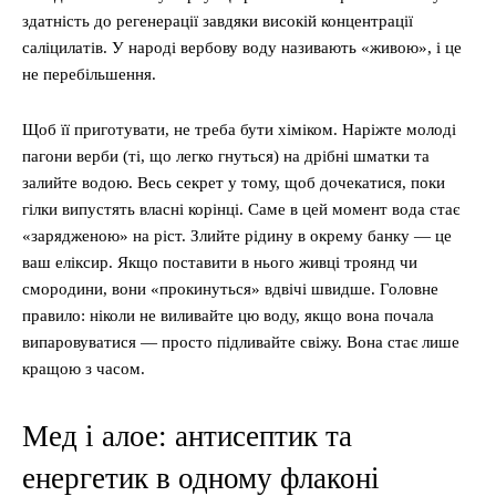
здатність до регенерації завдяки високій концентрації
саліцилатів. У народі вербову воду називають «живою», і це
не перебільшення.
Щоб її приготувати, не треба бути хіміком. Наріжте молоді
пагони верби (ті, що легко гнуться) на дрібні шматки та
залийте водою. Весь секрет у тому, щоб дочекатися, поки
гілки випустять власні корінці. Саме в цей момент вода стає
«зарядженою» на ріст. Злийте рідину в окрему банку — це
ваш еліксир. Якщо поставити в нього живці троянд чи
смородини, вони «прокинуться» вдвічі швидше. Головне
правило: ніколи не виливайте цю воду, якщо вона почала
випаровуватися — просто підливайте свіжу. Вона стає лише
кращою з часом.
Мед і алое: антисептик та
енергетик в одному флаконі