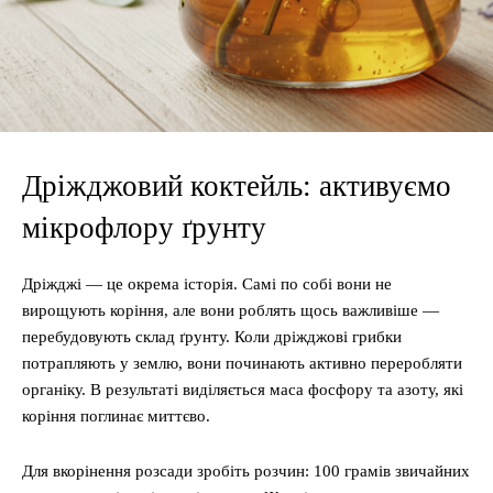
Дріжджовий коктейль: активуємо
мікрофлору ґрунту
Дріжджі — це окрема історія. Самі по собі вони не
вирощують коріння, але вони роблять щось важливіше —
перебудовують склад ґрунту. Коли дріжджові грибки
потрапляють у землю, вони починають активно переробляти
органіку. В результаті виділяється маса фосфору та азоту, які
коріння поглинає миттєво.
Для вкорінення розсади зробіть розчин: 100 грамів звичайних