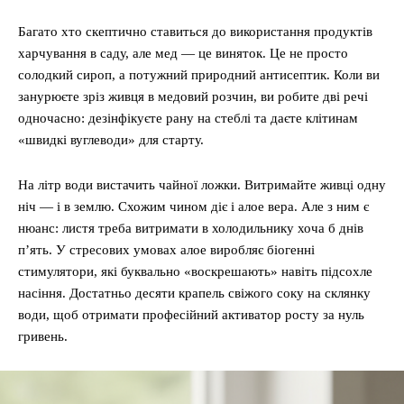
Багато хто скептично ставиться до використання продуктів
харчування в саду, але мед — це виняток. Це не просто
солодкий сироп, а потужний природний антисептик. Коли ви
занурюєте зріз живця в медовий розчин, ви робите дві речі
одночасно: дезінфікуєте рану на стеблі та даєте клітинам
«швидкі вуглеводи» для старту.
На літр води вистачить чайної ложки. Витримайте живці одну
ніч — і в землю. Схожим чином діє і алое вера. Але з ним є
нюанс: листя треба витримати в холодильнику хоча б днів
п’ять. У стресових умовах алое виробляє біогенні
стимулятори, які буквально «воскрешають» навіть підсохле
насіння. Достатньо десяти крапель свіжого соку на склянку
води, щоб отримати професійний активатор росту за нуль
гривень.