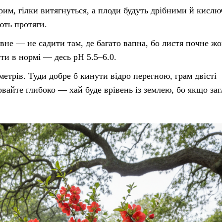
ирим, гілки витягнуться, а плоди будуть дрібними й кисл
ють протяги.
не — не садити там, де багато вапна, бо листя почне жо
ти в нормі — десь pH 5.5–6.0.
етрів. Туди добре б кинути відро перегною, грам двісті
вайте глибоко — хай буде врівень із землею, бо якщо заг