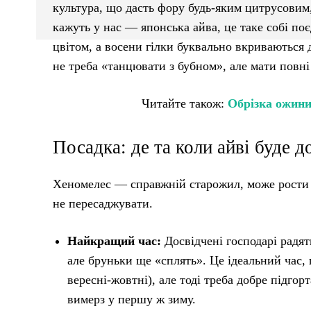
культура, що дасть фору будь-яким цитрусовим,
кажуть у нас — японська айва, це таке собі п
цвітом, а восени гілки буквально вкриваються
не треба «танцювати з бубном», але мати повні 
Читайте також:
Обрізка ожини
Посадка: де та коли айві буде д
Хеномелес — справжній старожил, може рости на
не пересаджувати.
Найкращий час:
Досвідчені господарі радят
але бруньки ще «сплять». Це ідеальний час,
вересні-жовтні), але тоді треба добре підго
вимерз у першу ж зиму.