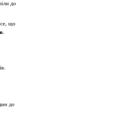
ріли до
се, що
ів
.
ів.
дин до