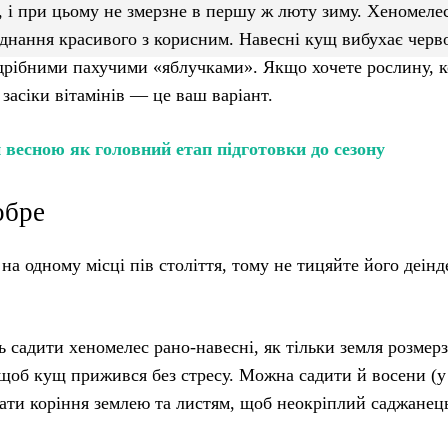
 і при цьому не змерзне в першу ж люту зиму. Хеномелес
оєднання красивого з корисним. Навесні кущ вибухає чер
 дрібними пахучими «яблучками». Якщо хочете рослину, к
засіки вітамінів — це ваш варіант.
 весною як головний етап підготовки до сезону
обре
 одному місці пів століття, тому не тицяйте його деінд
ь садити хеномелес рано-навесні, як тільки земля розмерз
 щоб кущ прижився без стресу. Можна садити й восени (у
ртати коріння землею та листям, щоб неокріплий саджанец