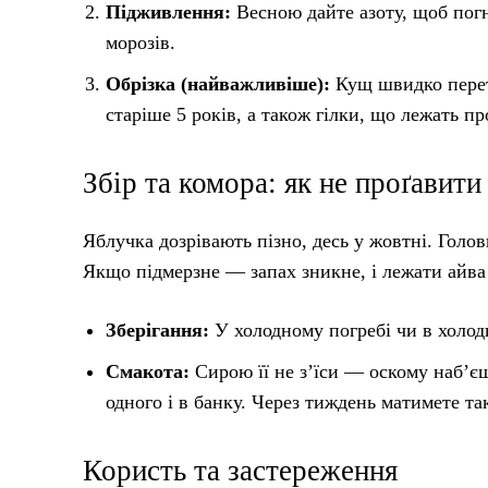
Підживлення:
Весною дайте азоту, щоб погна
морозів.
Обрізка (найважливіше):
Кущ швидко перетв
старіше 5 років, а також гілки, що лежать 
Збір та комора: як не проґавит
Яблучка дозрівають пізно, десь у жовтні. Гол
Якщо підмерзне — запах зникне, і лежати айва 
Зберігання:
У холодному погребі чи в холод
Смакота:
Сирою її не з’їси — оскому наб’є
одного і в банку. Через тиждень матимете та
Користь та застереження