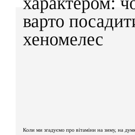
характером: ч
варто посадит
хеномелес
Facebook
X
ПОДІЛІТЬСЯ
Коли ми згадуємо про вітаміни на зиму, на д