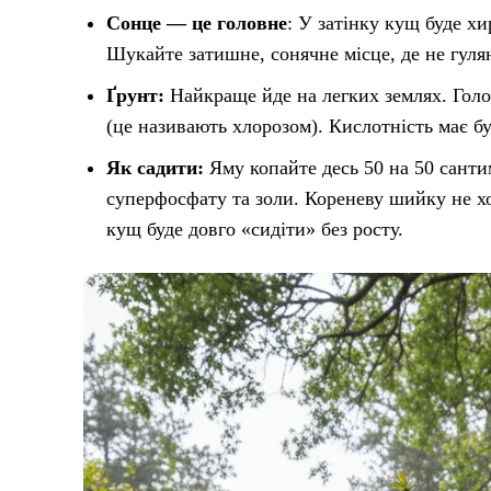
Сонце — це головне
: У затінку кущ буде х
Шукайте затишне, сонячне місце, де не гуля
Ґрунт:
Найкраще йде на легких землях. Голов
(це називають хлорозом). Кислотність має бу
Як садити:
Яму копайте десь 50 на 50 сантим
суперфосфату та золи. Кореневу шийку не хо
кущ буде довго «сидіти» без росту.