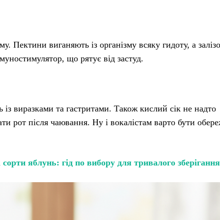
му. Пектини виганяють із організму всяку гидоту, а заліз
імуностимулятор, що рятує від застуд.
 із виразками та гастритами. Також кислий сік не надто
ти рот після чаювання. Ну і вокалістам варто бути обер
і сорти яблунь: гід по вибору для тривалого зберігання