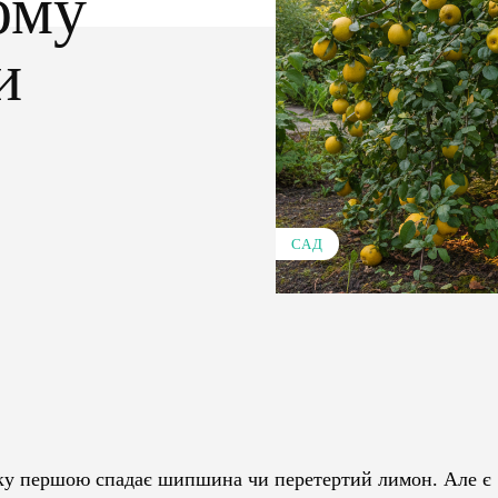
ому
и
САД
Pinterest
WhatsApp
умку першою спадає шипшина чи перетертий лимон. Але є