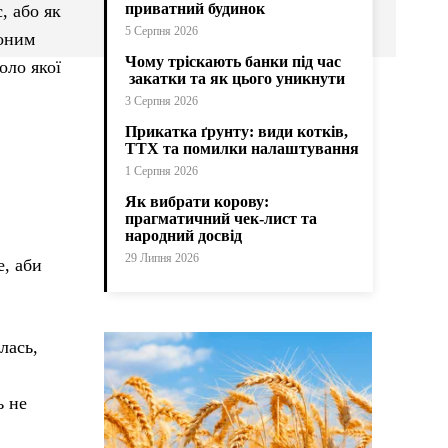
приватний будинок
, або як
5 Серпня 2026
воним
Чому тріскають банки під час
оло якої
закатки та як цього уникнути
3 Серпня 2026
Прикатка ґрунту: види котків,
ТТХ та помилки налаштування
1 Серпня 2026
Як вибрати корову:
прагматичний чек-лист та
народний досвід
29 Липня 2026
е, аби
лась,
ь не