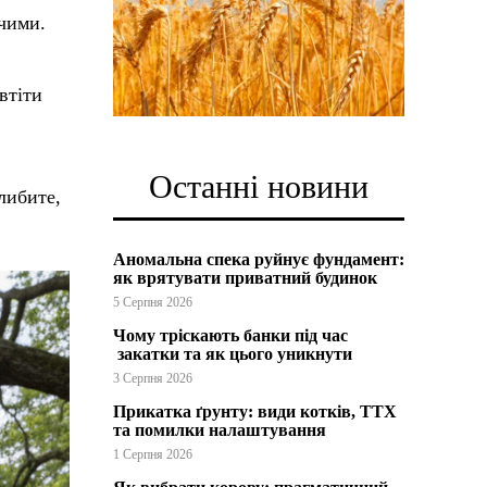
ючими.
втіти
Останні новини
либите,
Аномальна спека руйнує фундамент:
як врятувати приватний будинок
5 Серпня 2026
Чому тріскають банки під час
закатки та як цього уникнути
3 Серпня 2026
Прикатка ґрунту: види котків, ТТХ
та помилки налаштування
1 Серпня 2026