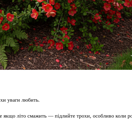
хи уваги любить.
е якщо літо смажить — підлийте трохи, особливо коли р