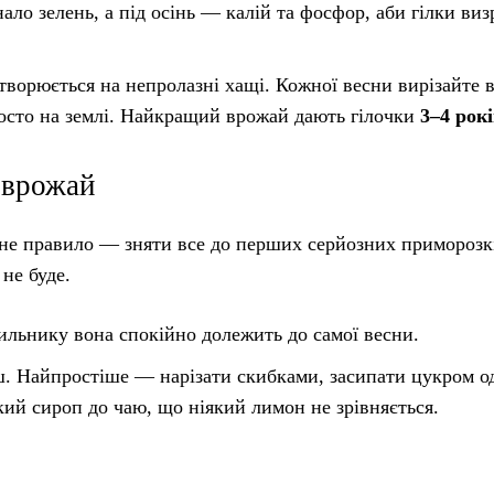
ло зелень, а під осінь — калій та фосфор, аби гілки виз
орюється на непролазні хащі. Кожної весни вирізайте в
просто на землі. Найкращий врожай дають гілочки
3–4 рок
и врожай
овне правило — зняти все до перших серйозних приморозк
не буде.
ильнику вона спокійно долежить до самої весни.
ш. Найпростіше — нарізати скибками, засипати цукром о
кий сироп до чаю, що ніякий лимон не зрівняється.