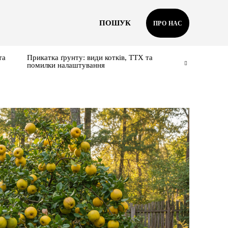
ПОШУК
ПРО НАС
та
Прикатка ґрунту: види котків, ТТХ та
помилки налаштування