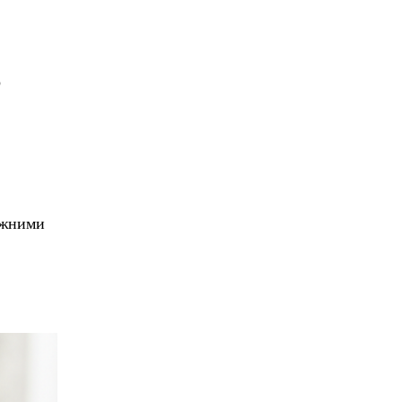
о
ежними