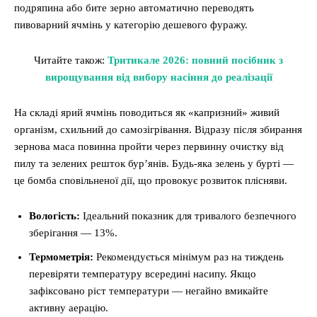
подряпина або бите зерно автоматично переводять
пивоварний ячмінь у категорію дешевого фуражу.
Читайте також:
Тритикале 2026: повний посібник з
вирощування від вибору насіння до реалізації
На складі ярий ячмінь поводиться як «капризний» живий
організм, схильний до самозігрівання. Відразу після збирання
зернова маса повинна пройти через первинну очистку від
пилу та зелених решток бур’янів. Будь-яка зелень у бурті —
це бомба сповільненої дії, що провокує розвиток плісняви.
Вологість:
Ідеальний показник для тривалого безпечного
зберігання — 13%.
Термометрія:
Рекомендується мінімум раз на тиждень
перевіряти температуру всередині насипу. Якщо
зафіксовано ріст температури — негайно вмикайте
активну аерацію.