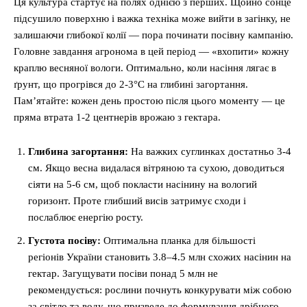
Ця культура стартує на полях однією з перших. Щойно сонце
підсушило поверхню і важка техніка може вийти в загінку, не
залишаючи глибокої колії — пора починати посівну кампанію.
Головне завдання агронома в цей період — «вхопити» кожну
краплю весняної вологи. Оптимально, коли насіння лягає в
ґрунт, що прогрівся до 2-3°C на глибині загортання.
Пам’ятайте: кожен день простою після цього моменту — це
пряма втрата 1-2 центнерів врожаю з гектара.
Глибина загортання:
На важких суглинках достатньо 3-4
см. Якщо весна видалася вітряною та сухою, доводиться
сіяти на 5-6 см, щоб покласти насінину на вологий
горизонт. Проте глибший висів затримує сходи і
послаблює енергію росту.
Густота посіву:
Оптимальна планка для більшості
регіонів України становить 3.8–4.5 млн схожих насінин на
гектар. Загущувати посіви понад 5 млн не
рекомендується: рослини почнуть конкурувати між собою
за світло та воду, що призведе до формування дрібного