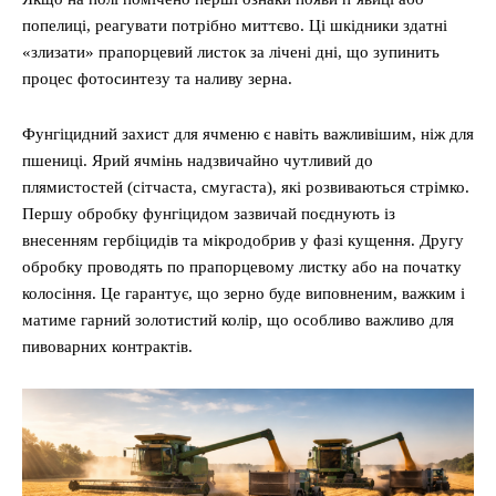
попелиці, реагувати потрібно миттєво. Ці шкідники здатні
«злизати» прапорцевий листок за лічені дні, що зупинить
процес фотосинтезу та наливу зерна.
Фунгіцидний захист для ячменю є навіть важливішим, ніж для
пшениці. Ярий ячмінь надзвичайно чутливий до
плямистостей (сітчаста, смугаста), які розвиваються стрімко.
Першу обробку фунгіцидом зазвичай поєднують із
внесенням гербіцидів та мікродобрив у фазі кущення. Другу
обробку проводять по прапорцевому листку або на початку
колосіння. Це гарантує, що зерно буде виповненим, важким і
матиме гарний золотистий колір, що особливо важливо для
пивоварних контрактів.