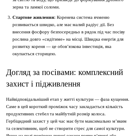
зерна та ламкої соломи.
Стартове живлення:
Коренева система ячменю
розвивається швидко, але має малий радіус дії. Без
внесення фосфору безпосередньо в рядок під час посіву
рослина довго «сидітиме» на місці. Швидка енергія для
розвитку кореня — це обов’язкова інвестиція, яка
окупається сторицею.
Догляд за посівами: комплексний
захист і підживлення
Найвідповідальніший етап у житті культури — фаза кущення.
Саме в цей короткий проміжок часу закладається кількість
продуктивних стебел та майбутній розмір колоса.
Гербіцидний захист у цей час має бути максимально м’яким
та селективним, щоб не створити стрес для самої культури.
Якщо на полі помічено перші ознаки появи п’явиці або