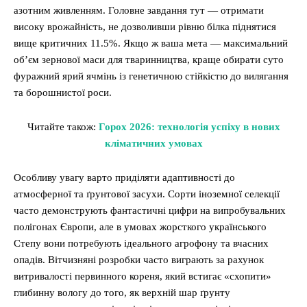
азотним живленням. Головне завдання тут — отримати
високу врожайність, не дозволивши рівню білка піднятися
вище критичних 11.5%. Якщо ж ваша мета — максимальний
об’єм зернової маси для тваринництва, краще обирати суто
фуражний ярий ячмінь із генетичною стійкістю до вилягання
та борошнистої роси.
Читайте також:
Горох 2026: технологія успіху в нових
кліматичних умовах
Особливу увагу варто приділяти адаптивності до
атмосферної та ґрунтової засухи. Сорти іноземної селекції
часто демонструють фантастичні цифри на випробувальних
полігонах Європи, але в умовах жорсткого українського
Степу вони потребують ідеального агрофону та вчасних
опадів. Вітчизняні розробки часто виграють за рахунок
витривалості первинного кореня, який встигає «схопити»
глибинну вологу до того, як верхній шар ґрунту