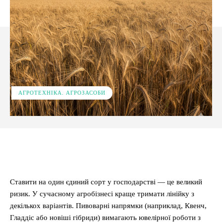
АГРОТЕХНІКА. АГРОЗАСОБИ
Facebook
X
Pinterest
WhatsApp
Ставити на один єдиний сорт у господарстві — це великий
ризик. У сучасному агробізнесі краще тримати лінійку з
декількох варіантів. Пивоварні напрямки (наприклад, Квенч,
Гладдіс або новіші гібриди) вимагають ювелірної роботи з