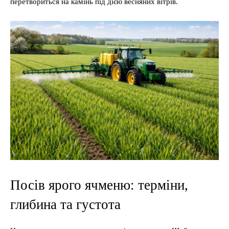
перетвориться на камінь під дією весняних вітрів.
Посів ярого ячменю: терміни,
глибина та густота