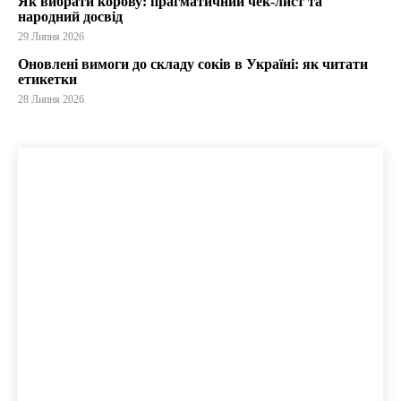
Як вибрати корову: прагматичний чек-лист та
народний досвід
29 Липня 2026
Оновлені вимоги до складу соків в Україні: як читати
етикетки
28 Липня 2026