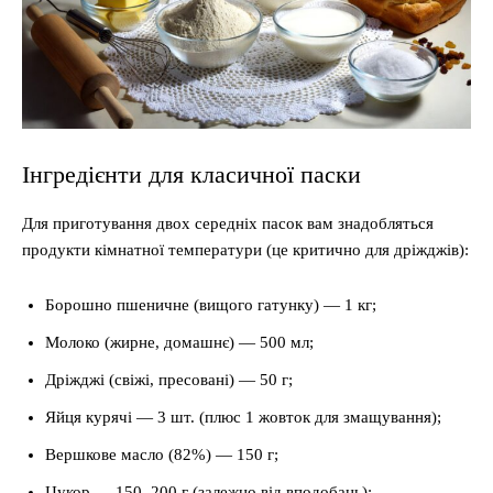
Інгредієнти для класичної паски
Для приготування двох середніх пасок вам знадобляться
продукти кімнатної температури (це критично для дріжджів):
Борошно пшеничне (вищого гатунку) — 1 кг;
Молоко (жирне, домашнє) — 500 мл;
Дріжджі (свіжі, пресовані) — 50 г;
Яйця курячі — 3 шт. (плюс 1 жовток для змащування);
Вершкове масло (82%) — 150 г;
Цукор — 150–200 г (залежно від вподобань);