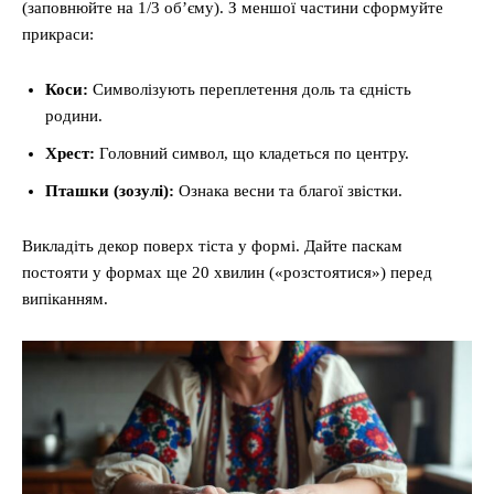
(заповнюйте на 1/3 об’єму). З меншої частини сформуйте
прикраси:
Коси:
Символізують переплетення доль та єдність
родини.
Хрест:
Головний символ, що кладеться по центру.
Пташки (зозулі):
Ознака весни та благої звістки.
Викладіть декор поверх тіста у формі. Дайте паскам
постояти у формах ще 20 хвилин («розстоятися») перед
випіканням.