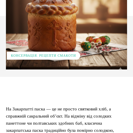
КОНСЕРВАЦІЯ. РЕЦЕПТИ СМАКОТИ
Facebook
X
Pinterest
WhatsApp
На Закарпатті паска — це не просто святковий хліб, а
справжній сакральний об’єкт. На відміну від солодких
панеттоне чи полтавських здобних баб, класична
закарпатська паска традиційно була помірно солодкою,