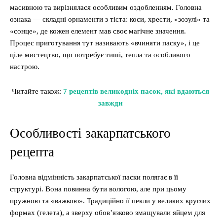
масивною та вирізнялася особливим оздобленням. Головна
ознака — складні орнаменти з тіста: коси, хрести, «зозулі» та
«сонце», де кожен елемент мав своє магічне значення.
Процес приготування тут називають «вчиняти паску», і це
ціле мистецтво, що потребує тиші, тепла та особливого
настрою.
Читайте також:
7 рецептів великодніх пасок, які вдаються
завжди
Особливості закарпатського
рецепта
Головна відмінність закарпатської паски полягає в її
структурі. Вона повинна бути вологою, але при цьому
пружною та «важкою». Традиційно її пекли у великих круглих
формах (гелета), а зверху обов’язково змащували яйцем для