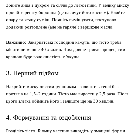
Збийте яйця з цукром та сіллю до легкої піни. У велику миску
просійте решту борошна (це насичує його киснем). Влийте
опару та яєчну суміш. Почніть вимішувати, поступово
додаючи розтоплене (але не гаряче!) вершкове масло.
Важливо:
Закарпатські господині кажуть, що тісто треба
місити не менше 40 хвилин. Чим довше триває процес, тим
кращою буде волокнистість м’якуша.
3. Перший підйом
Накрийте миску чистим рушником і залиште в теплі без
протягів на 1,5–2 години. Тісто має вирости у 2,5 раза. Після
цього злегка обімніть його і залиште ще на 30 хвилин.
4. Формування та оздоблення
Розділіть тісто. Більшу частину викладіть у змащені форми