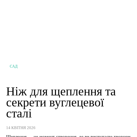
САД
Ніж для щеплення та
секрети вуглецевої
сталі
14 КВІТНЯ 2026
Щеплення — це момент створення, де ви виступаєте творцем