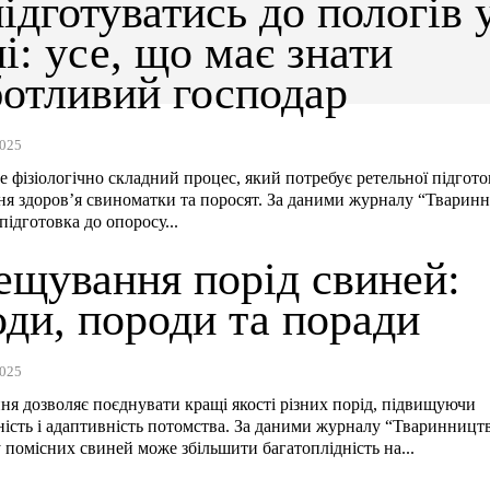
ідготуватись до пологів 
і: усе, що має знати
ботливий господар
025
е фізіологічно складний процес, який потребує ретельної підгото
ня здоров’я свиноматки та поросят. За даними журналу “Тварин
підготовка до опоросу...
ещування порід свиней:
оди, породи та поради
025
я дозволяє поєднувати кращі якості різних порід, підвищуючи
ість і адаптивність потомства. За даними журналу “Тваринницт
у помісних свиней може збільшити багатоплідність на...