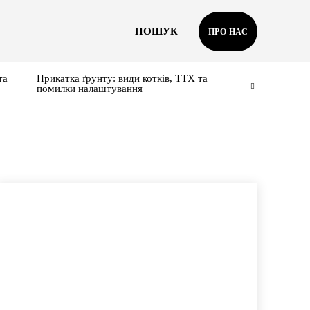
ПОШУК
ПРО НАС
та
Прикатка ґрунту: види котків, ТТХ та
помилки налаштування