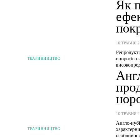
Як 
ефе
покр
10 ТРАВНЯ 2
Репродукти
опоросів н
ТВАРИННИЦТВО
високопрод
Англ
прод
нор
10 ТРАВНЯ 2
Англо-нубі
характерни
ТВАРИННИЦТВО
особливост