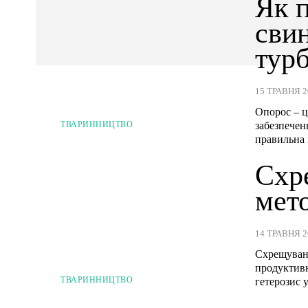
Як п
свин
тур
15 ТРАВНЯ 2
Опорос – ц
забезпечен
ТВАРИННИЦТВО
правильна 
Схр
мет
14 ТРАВНЯ 2
Схрещуванн
продуктивн
ТВАРИННИЦТВО
гетерозис 