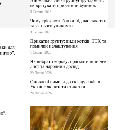
у
Аномальна спека руйнує фундамент:
як врятувати приватний будинок
5 Серпня 2026
Чому тріскають банки під час закатки
та як цього уникнути
3 Серпня 2026
Прикатка ґрунту: види котків, ТТХ та
помилки налаштування
вки для
ництво”,
1 Серпня 2026
Як вибрати корову: прагматичний чек-
лист та народний досвід
29 Липня 2026
Оновлені вимоги до складу соків в
Україні: як читати етикетки
28 Липня 2026
во”,