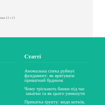
нка 12 з 13
Статті
Аномальна спека руйнує
фундамент: як врятувати
приватний будинок
Чому тріскають банки під час
закатки та як цього уникнути
Прикатка ґрунту: види котків,