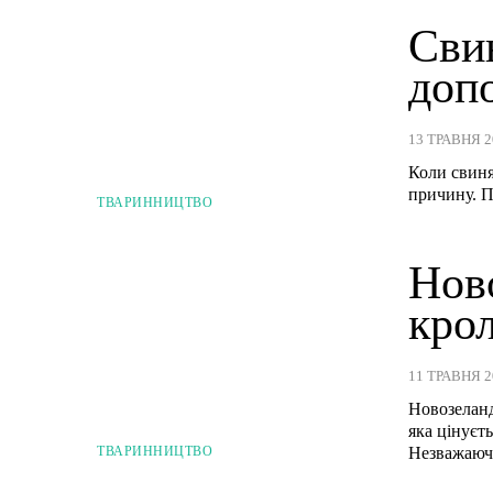
Свин
доп
13 ТРАВНЯ 2
Коли свиня
причину. П
ТВАРИННИЦТВО
Нов
крол
11 ТРАВНЯ 2
Новозеланд
яка цінуєт
ТВАРИННИЦТВО
Незважаючи