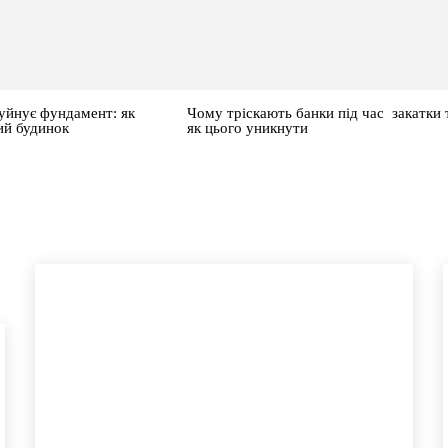
уйнує фундамент: як
Чому тріскають банки під час закатки 
ий будинок
як цього уникнути