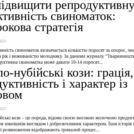
підвищити репродуктивн
ктивність свиноматок:
окова стратегія
025
вність свиноматок визначається кількістю поросят за опорос, ч
а рік і виживаністю молодняку. За даними журналу “Тваринницт
уктивна свиноматка може давати 10-14 поросят...
о-нубійські кози: грація,
уктивність і характер із
овом
025
йські кози – це порода, відома своєю високою молочною продук
м зовнішнім виглядом і доброзичливим характером. Їхня історія 
і розмноження відображають тривалий процес...