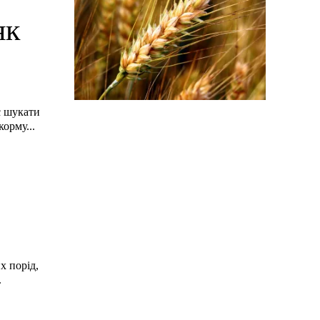
як
є шукати
орму...
х порід,
.