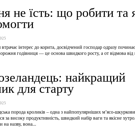
я не їсть: що робити та 
омогти
025
 втрачає інтерес до корита, досвідчений господар одразу почина
орожня годівниця — це основа швидкого росту, а от відмова від к
озеландець: найкращий
ик для старту
025
ська порода кроликів – одна з найпопулярніших м’ясо-шкуркови
ься за високу продуктивність, швидкий набір ваги та якісне хутро
 на назву, вона...