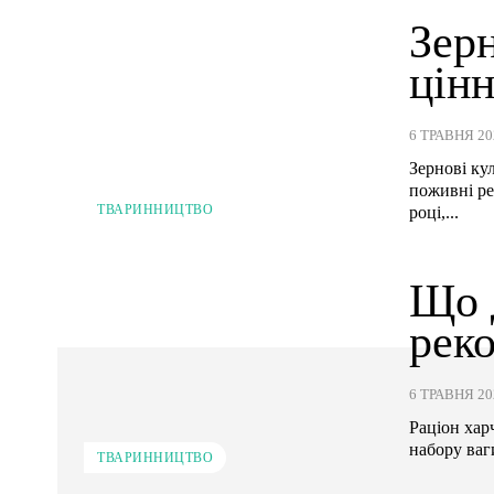
Зерн
цінн
6 ТРАВНЯ 20
Зернові ку
поживні ре
ТВАРИННИЦТВО
році,...
Що 
реко
6 ТРАВНЯ 20
Раціон хар
набору ваги
ТВАРИННИЦТВО