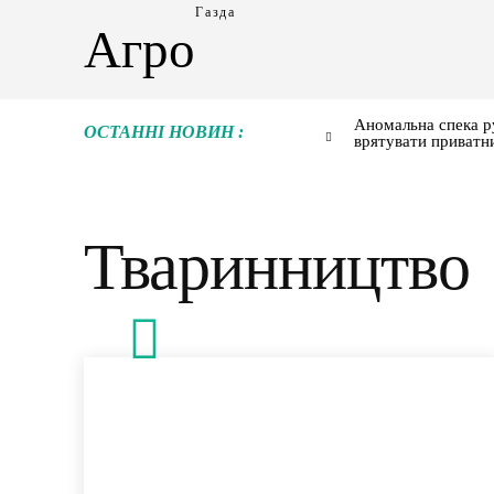
Газда
Агро
Аномальна спека р
ОСТАННІ НОВИН :
врятувати приватн
Тваринництво