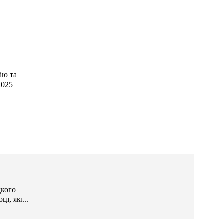
ію та
2025
дкого
і, які...