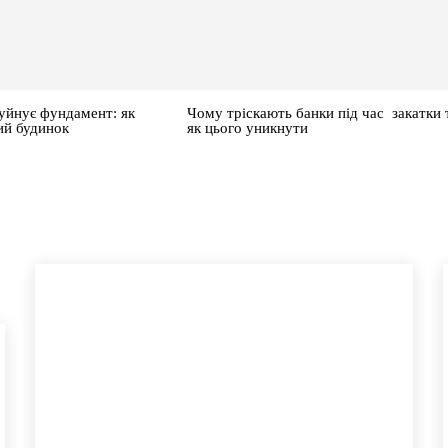
уйнує фундамент: як
Чому тріскають банки під час закатки 
ий будинок
як цього уникнути