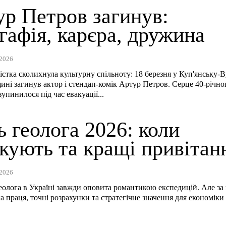
ур Петров загинув:
гафія, карєра, дружина
2026
вістка сколихнула культурну спільноту: 18 березня у Куп'янську-
ині загинув актор і стендап-комік Артур Петров. Серце 40-річно
упинилося під час евакуації...
 геолога 2026: коли
кують та кращі привітан
2026
еолога в Україні завжди оповита романтикою експедицій. Але за
ка праця, точні розрахунки та стратегічне значення для економіки