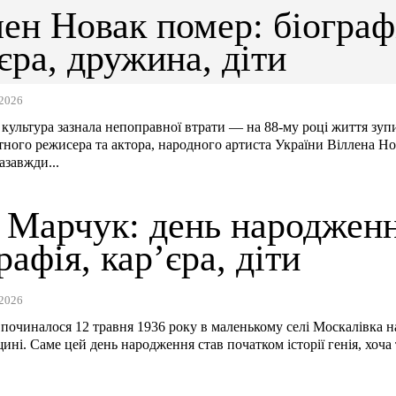
ен Новак помер: біограф
єра, дружина, діти
2026
 культура зазнала непоправної втрати — на 88-му році життя зу
тного режисера та актора, народного артиста України Віллена Но
азавжди...
н Марчук: день народженн
рафія, кар’єра, діти
2026
 починалося 12 травня 1936 року в маленькому селі Москалівка н
ині. Саме цей день народження став початком історії генія, хоча 