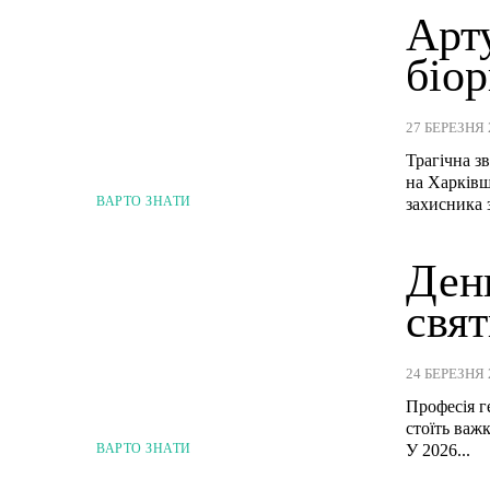
Арт
біор
27 БЕРЕЗНЯ 
Трагічна з
на Харківщ
ВАРТО ЗНАТИ
захисника з
День
свят
24 БЕРЕЗНЯ 
Професія г
стоїть важ
ВАРТО ЗНАТИ
У 2026...