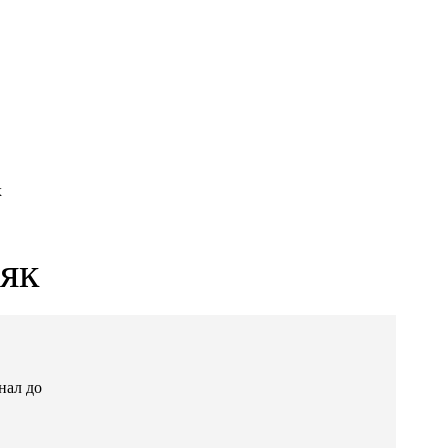
х
 як
нал до