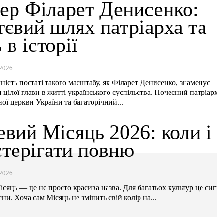
ер Філарет Денисенко:
тєвий шлях патріарха та
 в історії
2026
ічність постаті такого масштабу, як Філарет Денисенко, знаменує
 цілої глави в житті українського суспільства. Почесний патріар
ої церкви України та багаторічний...
вий Місяць 2026: коли і
стерігати повню
2026
сяць — це не просто красива назва. Для багатьох культур це сиг
ни. Хоча сам Місяць не змінить свій колір на...