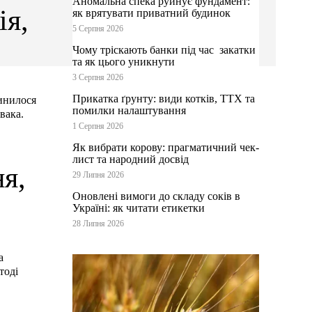
Аномальна спека руйнує фундамент:
ія,
як врятувати приватний будинок
5 Серпня 2026
Чому тріскають банки під час закатки
та як цього уникнути
3 Серпня 2026
Прикатка ґрунту: види котків, ТТХ та
пинилося
помилки налаштування
вака.
1 Серпня 2026
Як вибрати корову: прагматичний чек-
лист та народний досвід
я,
29 Липня 2026
Оновлені вимоги до складу соків в
Україні: як читати етикетки
28 Липня 2026
а
тоді