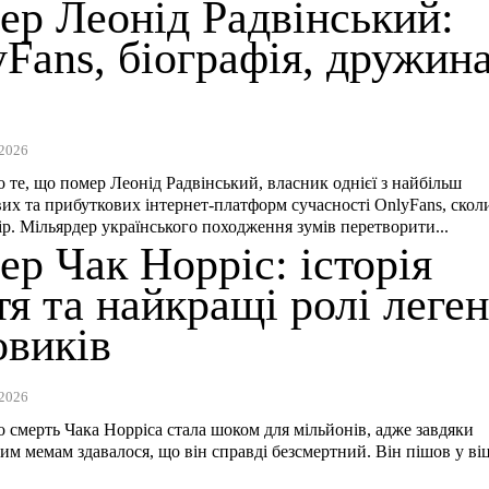
ер Леонід Радвінський:
Fans, біографія, дружина
2026
 те, що помер Леонід Радвінський, власник однієї з найбільш
их та прибуткових інтернет-платформ сучасності OnlyFans, скол
ір. Мільярдер українського походження зумів перетворити...
р Чак Норріс: історія
я та найкращі ролі леге
овиків
2026
 смерть Чака Норріса стала шоком для мільйонів, адже завдяки
им мемам здавалося, що він справді безсмертний. Він пішов у віц