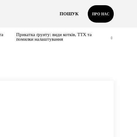
ПОШУК
ПРО НАС
та
Прикатка ґрунту: види котків, ТТХ та
помилки налаштування