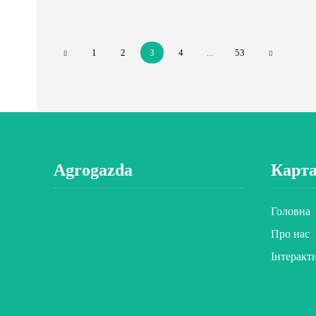
1
2
3
4
...
53
Agrogazda
Карта
Головна
Про нас
Інтеракт