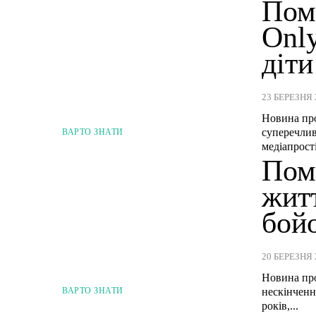
Пом
Only
діти
23 БЕРЕЗНЯ 
Новина про
суперечлив
ВАРТО ЗНАТИ
медіапрост
Поме
житт
бой
20 БЕРЕЗНЯ 
Новина про
нескінченн
ВАРТО ЗНАТИ
років,...