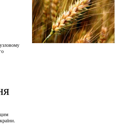
Вузловому
го
ня
 цим
 країни.