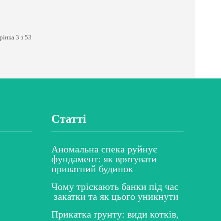
рінка 3 з 53
Статті
Аномальна спека руйнує
фундамент: як врятувати
приватний будинок
Чому тріскають банки під час
закатки та як цього уникнути
Прикатка ґрунту: види котків,