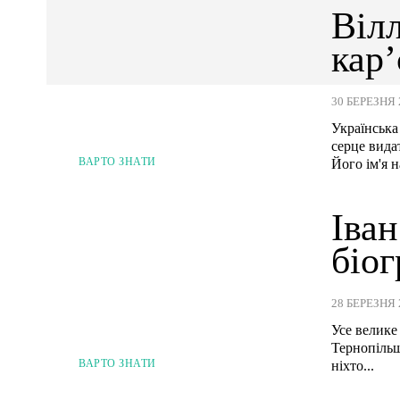
Вілл
кар’
30 БЕРЕЗНЯ 
Українська
серце вида
ВАРТО ЗНАТИ
Його ім'я н
Іва
біог
28 БЕРЕЗНЯ 
Усе велике
Тернопільщ
ВАРТО ЗНАТИ
ніхто...