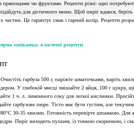
 з прянощами чи фруктами. Рецепти різні: одні потребуют
 підійдуть для дієтичного меню. Щоб пиріг вдався, беріть
х частин. Це гарантує смак і гарний колір. Рецепти розр
ирна запіканка: класичні рецепти
епт
Очистіть гарбуза 500 г, наріжте шматочками, варіть хвил
дером. У глибокій мисці змішайте 2 яйця, 100 г цукру, щ
одайте 1 ч. л. лимонного соку для легкої кислинки. Просійт
айте гарбузове пюре. Тісто має бути густим, але текучим
180°C 30-35 хвилин. Готовність перевірте шпажкою. Для 
 цедри. Пиріг виходить пухким, із тонкою скоринкою, і см