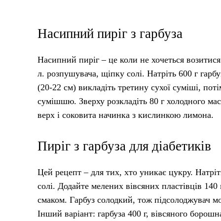
Насипний пиріг з гарбуза
Насипний пиріг – це коли не хочеться возитися 
л. розпушувача, щіпку солі. Натріть 600 г гарб
(20-22 см) викладіть третину сухої суміші, по
сумішшю. Зверху розкладіть 80 г холодного ма
верх і соковита начинка з кислинкою лимона.
Пиріг з гарбуза для діабетиків
Цей рецепт – для тих, хто уникає цукру. Натріть
солі. Додайте мелених вівсяних пластівців 140 г
смаком. Гарбуз солодкий, тож підсолоджувач м
Інший варіант: гарбуза 400 г, вівсяного борошна