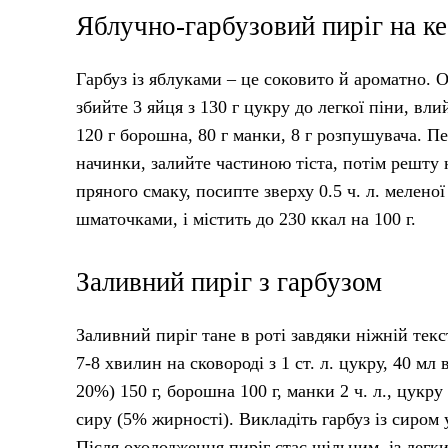
Яблучно-гарбузовий пиріг на ке
Гарбуз із яблуками – це соковито й ароматно. Оч
збийте 3 яйця з 130 г цукру до легкої піни, вл
120 г борошна, 80 г манки, 8 г розпушувача. П
начинки, залийте частиною тіста, потім решту 
пряного смаку, посипте зверху 0.5 ч. л. мелено
шматочками, і містить до 230 ккал на 100 г.
Заливний пиріг з гарбузом
Заливний пиріг тане в роті завдяки ніжній тек
7-8 хвилин на сковороді з 1 ст. л. цукру, 40 мл
20%) 150 г, борошна 100 г, манки 2 ч. л., цукру
сиру (5% жирності). Викладіть гарбуз із сиром
Після охолодження пиріг стає щільним, із легк