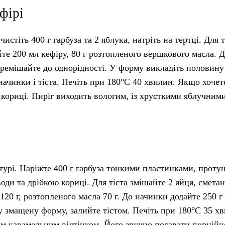
фірі
истіть 400 г гарбуза та 2 яблука, натріть на тертці. Для т
ийте 200 мл кефіру, 80 г розтопленого вершкового масла. 
еремішайте до однорідності. У форму викладіть половину
начинки і тіста. Печіть при 180°C 40 хвилин. Якщо хочет
ї кориці. Пиріг виходить вологим, із хрусткими яблучним
стурі. Наріжте 400 г гарбуза тонкими пластинками, прот
 води та дрібкою кориці. Для тіста змішайте 2 яйця, сметан
 120 г, розтопленого масла 70 г. До начинки додайте 250 г
 у змащену форму, залийте тістом. Печіть при 180°C 35 х
им карамельним відтінком. Його зручно подавати порційн