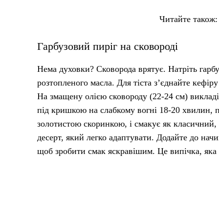
Читайте також:
Гарбузовий пиріг на сковороді
Нема духовки? Сковорода врятує. Натріть гарбуза
розтопленого масла. Для тіста з’єднайте кефіру 
На змащену олією сковороду (22-24 см) викладі
під кришкою на слабкому вогні 18-20 хвилин, пе
золотистою скоринкою, і смакує як класичний,
десерт, який легко адаптувати. Додайте до нач
щоб зробити смак яскравішим. Це випічка, яка