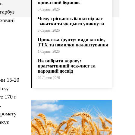
приватний будинок
ь
5 Серпня 2026
 гарбуз
Чому тріскають банки під час
аховані
закатки та як цього уникнути
3 Серпня 2026
Прикатка ґрунту: види котків,
ТТХ та помилки налаштування
1 Серпня 2026
Як вибрати корову:
прагматичний чек-лист та
народний досвід
29 Липня 2026
ин 15-20
іпку
е 170 г
.
аромату
акує