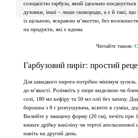
солодкістю гарбуза, який ідеально поєднується
духовки, інші – лише сковороди, а є й такі, що
із щільною, яскравою м’якоттю, без волокнисти
на продукти, які є вдома.
Читайте також:
С
Гарбузовий пиріг: простий рец
Для швидкого пирога потрібно мінімум зусиль. 
до м’якості. Розімніть у пюре виделкою чи блен
солі, 180 мл кефіру та 50 мл олії без запаху. Д
борошна з 8 г розпушувача, всипте в суміш, дод
Вилийте у змащену форму (20 см), печіть при 
киньте дрібку ваніліну чи тертої апельсинової
навіть на другий день.