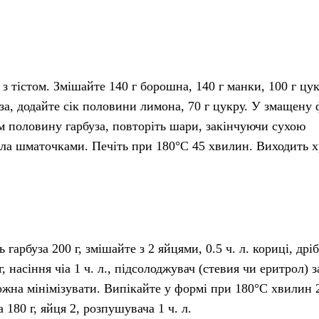
з тістом. Змішайте 140 г борошна, 140 г манки, 100 г цукр
уза, додайте сік половини лимона, 70 г цукру. У змащену
тім половину гарбуза, повторіть шари, закінчуючи сухою
сла шматочками. Печіть при 180°C 45 хвилин. Виходить 
 гарбуза 200 г, змішайте з 2 яйцями, 0.5 ч. л. кориці, дрі
, насіння чіа 1 ч. л., підсолоджувач (стевия чи еритрол) з
ожна мінімізувати. Випікайте у формі при 180°C хвилин 
 180 г, яйця 2, розпушувача 1 ч. л.