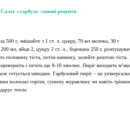
Салат з гарбуза: смачні рецепти
 500 г, змішайте з 1 ст. л. цукру, 70 мл молока, 30 г
200 мл, яйця 2, цукру 2 ст. л., борошна 250 г, розпушувач
ть половину тіста, потім начинку, залийте рештою тіста.
реверніть і печіть ще 8-10 хвилин. Пиріг виходить м’яки
 але готується швидше. Гарбузовий пиріг – це універсаль
инки волоські горіхи, сушену журавлину чи навіть трішки
 дарує тепло