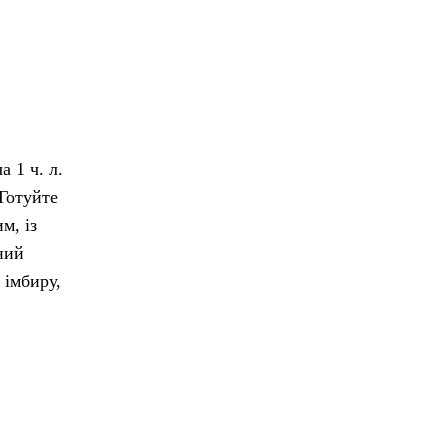
а 1 ч. л.
 Готуйте
м, із
ний
 імбиру,