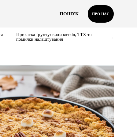
ПОШУК
ПРО НАС
та
Прикатка ґрунту: види котків, ТТХ та
помилки налаштування