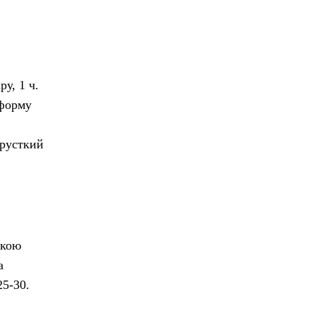
у, 1 ч.
 форму
хрусткий
бкою
а
25-30.