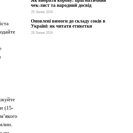
Як вибрати корову: прагматичний
чек-лист та народний досвід
29 Липня 2026
Оновлені вимоги до складу соків в
іста
Україні: як читати етикетки
Додайте
28 Липня 2026
е
и
ушкуйте
и (15-
 м’якого
вилин.
о чи