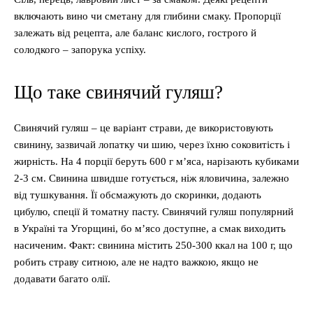
включають вино чи сметану для глибини смаку. Пропорції
залежать від рецепта, але баланс кислого, гострого й
солодкого – запорука успіху.
Що таке свинячий гуляш?
Свинячий гуляш – це варіант страви, де використовують
свинину, зазвичай лопатку чи шию, через їхню соковитість і
жирність. На 4 порції беруть 600 г м’яса, нарізають кубиками
2-3 см. Свинина швидше готується, ніж яловичина, залежно
від тушкування. Її обсмажують до скоринки, додають
цибулю, спеції й томатну пасту. Свинячий гуляш популярний
в Україні та Угорщині, бо м’ясо доступне, а смак виходить
насиченим. Факт: свинина містить 250-300 ккал на 100 г, що
робить страву ситною, але не надто важкою, якщо не
додавати багато олії.