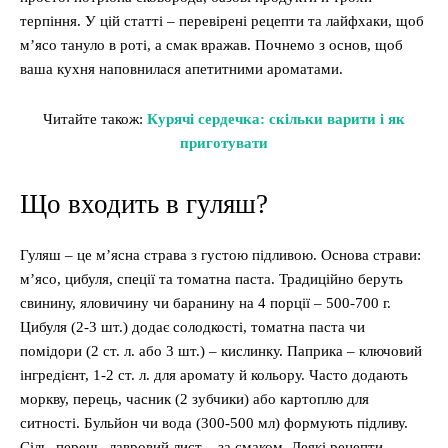
терпіння. У цій статті – перевірені рецепти та лайфхаки, щоб
м’ясо тануло в роті, а смак вражав. Почнемо з основ, щоб
ваша кухня наповнилася апетитними ароматами.
Читайте також:
Курячі сердечка: скільки варити і як
приготувати
Що входить в гуляш?
Гуляш – це м’ясна страва з густою підливою. Основа страви:
м’ясо, цибуля, спеції та томатна паста. Традиційно беруть
свинину, яловичину чи баранину на 4 порції – 500-700 г.
Цибуля (2-3 шт.) додає солодкості, томатна паста чи
помідори (2 ст. л. або 3 шт.) – кислинку. Паприка – ключовий
інгредієнт, 1-2 ст. л. для аромату й кольору. Часто додають
моркву, перець, часник (2 зубчики) або картоплю для
ситності. Бульйон чи вода (300-500 мл) формують підливу.
Сіль, перець, лавровий лист – за смаком. Деякі рецепти