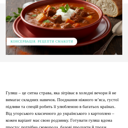
КОНСЕРВАЦІЯ. РЕЦЕПТИ СМАКОТИ
Facebook
X
Pinterest
WhatsApp
Гуляш – це ситна страва, яка зігріває в холодні вечори й не
вимагає складних навичок. Поєднання ніжного м’яса, густої
підливи та спецій робить її улюбленою в багатьох країнах.
Від угорського класичного до українського з картоплею –
кожен варіант має свою родзинку. Готувати гуляш вдома
просто: потрібна сковорода, базові продукти й трохи