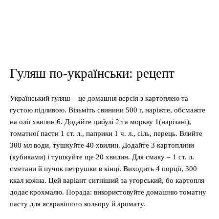
Гуляш по-українськи: рецепт
Український гуляш – це домашня версія з картоплею та
густою підливою. Візьміть свинини 500 г, наріжте, обсмажте
на олії хвилин 6. Додайте цибулі 2 та моркву 1(нарізані),
томатної пасти 1 ст. л., паприки 1 ч. л., сіль, перець. Влийте
300 мл води, тушкуйте 40 хвилин. Додайте 3 картоплини
(кубиками) і тушкуйте ще 20 хвилин. Для смаку – 1 ст. л.
сметани й пучок петрушки в кінці. Виходить 4 порції, 300
ккал кожна. Цей варіант ситніший за угорський, бо картопля
додає крохмалю. Порада: використовуйте домашню томатну
пасту для яскравішого кольору й аромату.