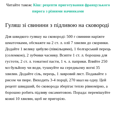
Читайте також:
Кіш: рецепти приготування французького
пирога з різними начинками
Гуляш зі свинини з підливою на сковороді
Для швидкого гуляшу на сковороді: 500 г свинини наріжте
шматочками, обсмажте на 2 ст. л. олії 7 хвилин до скоринки.
Додайте 1 велику цибулю (півкільцями), 1 болгарський перець
(соломкою), 2 зубчики часнику. Всипте 1 ст. л. борошна для
густоти, 2 ст. л. томатної пасти, 1 ч. л. паприки. Влийте 250
мл бульйону чи води, тушкуйте на середньому вогні 35
хвилин. Додайте сіль, перець, 1 лавровий лист. Подавайте з
рисом чи пюре. Виходить 3-4 порції, 270 ккал на одну. Цей
рецепт швидший, бо сковорода зберігає тепло рівномірно, а
борошно робить підливу оксамитовою. Порада: перемішуйте
кожні 10 хвилин, щоб не пригоріло.