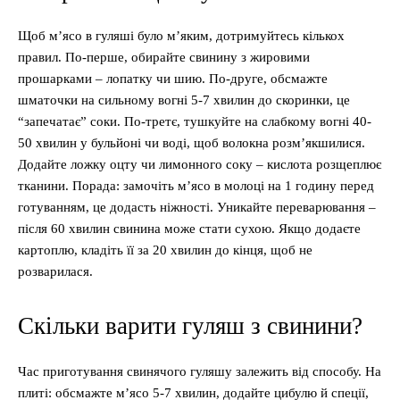
Щоб м’ясо в гуляші було м’яким, дотримуйтесь кількох
правил. По-перше, обирайте свинину з жировими
прошарками – лопатку чи шию. По-друге, обсмажте
шматочки на сильному вогні 5-7 хвилин до скоринки, це
“запечатає” соки. По-третє, тушкуйте на слабкому вогні 40-
50 хвилин у бульйоні чи воді, щоб волокна розм’якшилися.
Додайте ложку оцту чи лимонного соку – кислота розщеплює
тканини. Порада: замочіть м’ясо в молоці на 1 годину перед
готуванням, це додасть ніжності. Уникайте переварювання –
після 60 хвилин свинина може стати сухою. Якщо додаєте
картоплю, кладіть її за 20 хвилин до кінця, щоб не
розварилася.
Скільки варити гуляш з свинини?
Час приготування свинячого гуляшу залежить від способу. На
плиті: обсмажте м’ясо 5-7 хвилин, додайте цибулю й спеції,