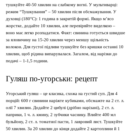
тушкуйте 40-50 хвилин на слабкому вогні. У мультиварці:
режим “Тушкування” – 50 хвилин після обсмажування. У
духовці (180°C): 1 година в закритій формі. Якщо м’ясо
жорстке, додайте 10 хвилин, але перевіряйте виделкою –
воно має легко розпадатися. Факт: свинина готується швидше
за яловичину на 15-20 хвилин через меншу щільність
волокон. Для густої підливи тушкуйте без кришки останні 10
хвилин, щоб рідина випарувалася. Загалом, від нарізки до
подачі – 1-1,5 години.
Гуляш по-угорськи: рецепт
Угорський гуляш – це класика, схожа на густий суп. Для 4
порцій: 600 г свинини наріжте кубиками, обсмажте на 2 ст. л.
олії 7 хвилин. Додайте 2 цибулі (дрібно нарізані), 2 ст. л.
паприки, 1 ч. л. кмину, 2 зубчики часнику. Влийте 400 мл
бульйону, 2 ст. л. томатної пасти, 1 лавровий лист. Тушкуйте
50 хвилин. За 20 хвилин до кінця додайте 2 картоплини й 1