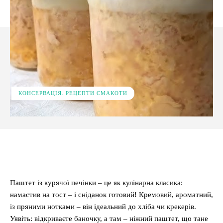
КОНСЕРВАЦІЯ. РЕЦЕПТИ СМАКОТИ
Facebook
X
Pinterest
WhatsApp
Паштет із курячої печінки – це як кулінарна класика:
намастив на тост – і сніданок готовий! Кремовий, ароматний,
із пряними нотками – він ідеальний до хліба чи крекерів.
Уявіть: відкриваєте баночку, а там – ніжний паштет, що тане