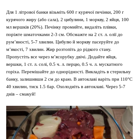
Для 1 літрової банки візьміть 600 г курячої печінки, 200 г
курячого жиру (або сала), 2 цибулини, 1 моркву, 2 яйця, 100
мл вершків (20%). Печінку промийте, видаліть плівки,
поріжте шматочками 2-3 см. Обсмажте на 2 ст. л. олії до
рум’яності, 5-7 хвилин. Цибулю й моркву пасеруйте до
м’якості, 7 хвилин. Жир розтопіть до рідкого стану.
Пропустіть все через м’ясорубку двічі. Додайте яйця,
вершки, 1 ст. л. солі, 0.5 ч. л. перцю, 0.5 ч. л. мускатного
горіха. Перемішайте до однорідності. Викладіть в стерильну
банку, залишивши 2 см до краю. В автоклаві варіть при 110°C
40 хвилин, тиск 1.5 бар. Охолодиіть в автоклаві. Через 5-7
днів – смакуй!