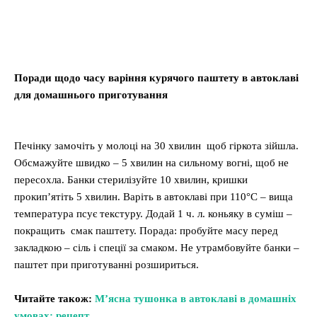
Поради щодо часу варіння курячого паштету в автоклаві
для домашнього приготування
Печінку замочіть у молоці на 30 хвилин щоб гіркота зійшла.
Обсмажуйте швидко – 5 хвилин на сильному вогні, щоб не
пересохла. Банки стерилізуйте 10 хвилин, кришки
прокип’ятіть 5 хвилин. Варіть в автоклаві при 110°C – вища
температура псує текстуру. Додай 1 ч. л. коньяку в суміш –
покращить смак паштету. Порада: пробуйте масу перед
закладкою – сіль і спеції за смаком. Не утрамбовуйте банки –
паштет при приготуванні розшириться.
Читайте також:
М’ясна тушонка в автоклаві в домашніх
умовах: рецепт