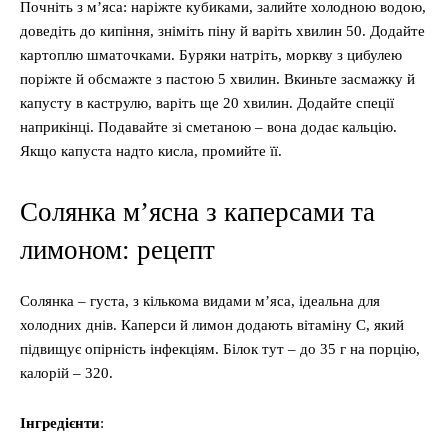
Почніть з м’яса: наріжте кубиками, залийте холодною водою,
доведіть до кипіння, зніміть піну й варіть хвилин 50. Додайте
картоплю шматочками. Буряки натріть, моркву з цибулею
поріжте й обсмажте з пастою 5 хвилин. Вкиньте засмажку й
капусту в каструлю, варіть ще 20 хвилин. Додайте спеції
наприкінці. Подавайте зі сметаною – вона додає кальцію.
Якщо капуста надто кисла, промийте її.
Солянка м’ясна з каперсами та
лимоном: рецепт
Солянка – густа, з кількома видами м’яса, ідеальна для
холодних днів. Каперси й лимон додають вітаміну C, який
підвищує опірність інфекціям. Білок тут – до 35 г на порцію,
калорій – 320.
Інгредієнти
: