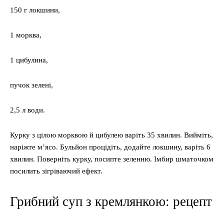
150 г локшини,
1 морква,
1 цибулина,
пучок зелені,
2,5 л води.
Курку з цілою морквою й цибулею варіть 35 хвилин. Вийміть,
наріжте м’ясо. Бульйон процідіть, додайте локшину, варіть 6
хвилин. Поверніть курку, посипте зеленню. Імбир шматочком
посилить зігріваючий ефект.
Грибний суп з кремлянкою: рецепт