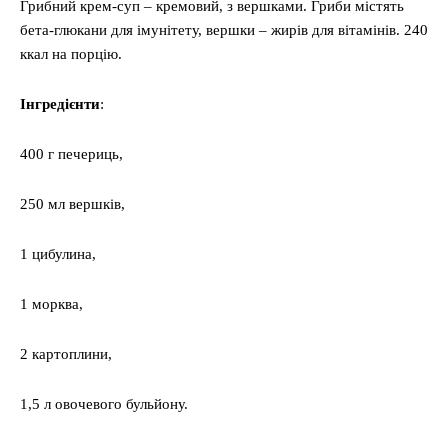
Грибний крем-суп – кремовий, з вершками. Гриби містять
бета-глюкани для імунітету, вершки – жирів для вітамінів. 240
ккал на порцію.
Інгредієнти
:
400 г печериць,
250 мл вершків,
1 цибулина,
1 морква,
2 картоплини,
1,5 л овочевого бульйону.