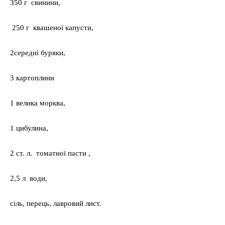
350 г свинини,
250 г квашеної капусти,
2середні буряки,
3 картоплини
1 велика морква,
1 цибулина,
2 ст. л. томатної пасти ,
2,5 л води,
сіль, перець, лавровий лист.