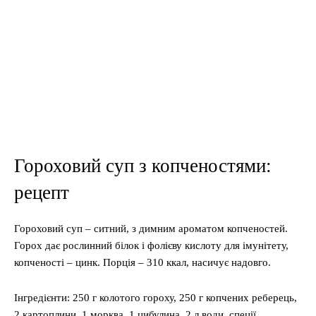
Гороховий суп з копченостями:
рецепт
Гороховий суп – ситний, з димним ароматом копченостей.
Горох дає рослинний білок і фолієву кислоту для імунітету,
копченості – цинк. Порція – 310 ккал, насичує надовго.
Інгредієнти: 250 г колотого гороху, 250 г копчених реберець,
2 картоплини, 1 морква, 1 цибулина, 2 л води, спеції.