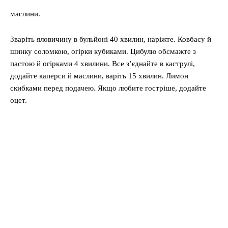
маслини.
Зваріть яловичину в бульйоні 40 хвилин, наріжте. Ковбасу й
шинку соломкою, огірки кубиками. Цибулю обсмажте з
пастою й огірками 4 хвилини. Все з’єднайте в каструлі,
додайте каперси й маслини, варіть 15 хвилин. Лимон
скибками перед подачею. Якщо любите гостріше, додайте
оцет.