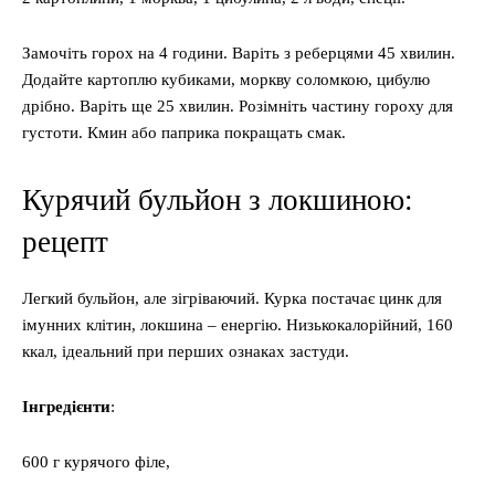
Замочіть горох на 4 години. Варіть з реберцями 45 хвилин.
Додайте картоплю кубиками, моркву соломкою, цибулю
дрібно. Варіть ще 25 хвилин. Розімніть частину гороху для
густоти. Кмин або паприка покращать смак.
Курячий бульйон з локшиною:
рецепт
Легкий бульйон, але зігріваючий. Курка постачає цинк для
імунних клітин, локшина – енергію. Низькокалорійний, 160
ккал, ідеальний при перших ознаках застуди.
Інгредієнти
:
600 г курячого філе,