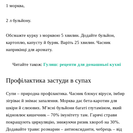
1 морква,
2 л бульйону.
Обсмажте курку з морквою 5 хвилин. Додайте бульйон,
картоплю, капусту й буряк. Варіть 25 хвилин. Часник
наприкінці для аромату.
Читайте також:
Гуляш: рецепти для домашньої кухні
Профілактика застуди в супах
Супи – природна профілактика. Часник блокує віруси, імбир
зігріває й знімає запалення. Морква дає бета-каротин для
шкіри й слизових. М’ясні бульйони багаті глутаміном, який
відновлює кишечник – 70% імунітету там. Гарячі страви
покращують циркуляцію, знижуючи ризик хвороб на 30%.
Додавайте трави: розмарин – антиоксиданти, чебрець – від