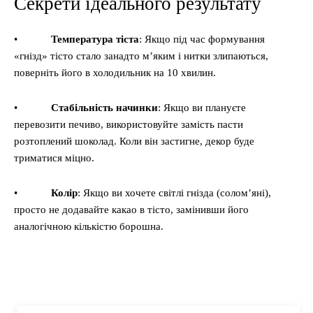
Секрети ідеального результату
•
Температура тіста
: Якщо під час формування
«гнізд» тісто стало занадто м’яким і нитки злипаються,
поверніть його в холодильник на 10 хвилин.
•
Стабільність начинки
: Якщо ви плануєте
перевозити печиво, використовуйте замість пасти
розтоплений шоколад. Коли він застигне, декор буде
триматися міцно.
•
Колір
: Якщо ви хочете світлі гнізда (солом’яні),
просто не додавайте какао в тісто, замінивши його
аналогічною кількістю борошна.