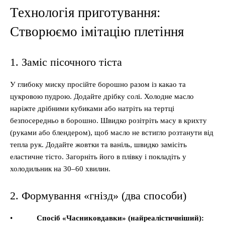
Технологія приготування:
Створюємо імітацію плетіння
1. Заміс пісочного тіста
У глибоку миску просійте борошно разом із какао та
цукровою пудрою. Додайте дрібку солі. Холодне масло
наріжте дрібними кубиками або натріть на тертці
безпосередньо в борошно. Швидко розітріть масу в крихту
(руками або блендером), щоб масло не встигло розтанути від
тепла рук. Додайте жовтки та ваніль, швидко замісіть
еластичне тісто. Загорніть його в плівку і покладіть у
холодильник на 30–60 хвилин.
2. Формування «гнізд» (два способи)
•
Спосіб «Часниковдавки» (найреалістичніший):