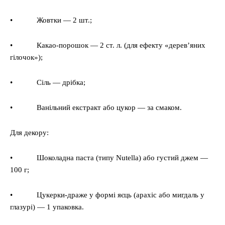
• Жовтки — 2 шт.;
• Какао-порошок — 2 ст. л. (для ефекту «дерев’яних
гілочок»);
• Сіль — дрібка;
• Ванільний екстракт або цукор — за смаком.
Для декору:
• Шоколадна паста (типу Nutella) або густий джем —
100 г;
• Цукерки-драже у формі яєць (арахіс або мигдаль у
глазурі) — 1 упаковка.