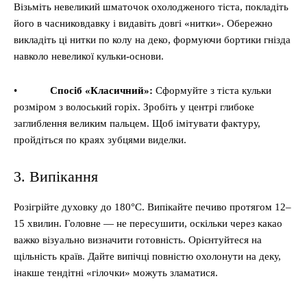
Візьміть невеликий шматочок охолодженого тіста, покладіть
його в часниковдавку і видавіть довгі «нитки». Обережно
викладіть ці нитки по колу на деко, формуючи бортики гнізда
навколо невеликої кульки-основи.
•
Спосіб «Класичний»:
Сформуйте з тіста кульки
розміром з волоський горіх. Зробіть у центрі глибоке
заглиблення великим пальцем. Щоб імітувати фактуру,
пройдіться по краях зубцями виделки.
3. Випікання
Розігрійте духовку до 180°C. Випікайте печиво протягом 12–
15 хвилин. Головне — не пересушити, оскільки через какао
важко візуально визначити готовність. Орієнтуйтеся на
щільність країв. Дайте випічці повністю охолонути на деку,
інакше тендітні «гілочки» можуть зламатися.