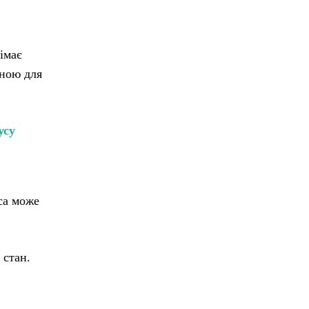
імає
аною для
усу
са може
 стан.