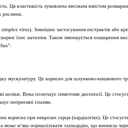
сть. Ця властивість зумовлена високим вмістом розмарин
к рослини.
simplex virus). Зовнішнє застосування екстрактів або кре
искорює їхнє загоєння. Також зменшується поширення ви
убах”.
адку мускулатуру. Це корисно для шлунково-кишкового тр
і коліки. Вона полегшує симптоми диспепсії. Це стосуєт
шує неприємні спазми.
на корисна при неврозах серця (кардіалгіях). Це стосуєт
на може м’яко нормалізувати тахікардію, що виникла чере