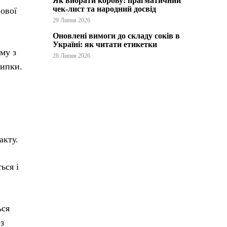
Як вибрати корову: прагматичний
чек-лист та народний досвід
ової
29 Липня 2026
Оновлені вимоги до складу соків в
Україні: як читати етикетки
му з
28 Липня 2026
сипки.
акту.
ься і
ься
з