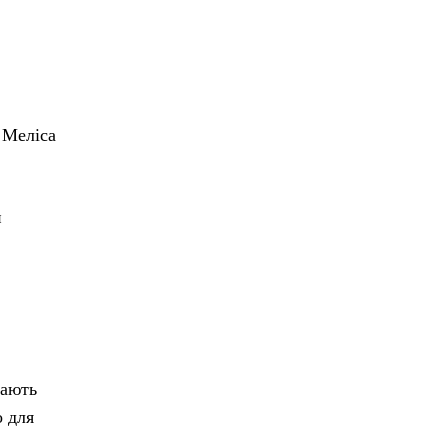
 Меліса
й
вають
о для