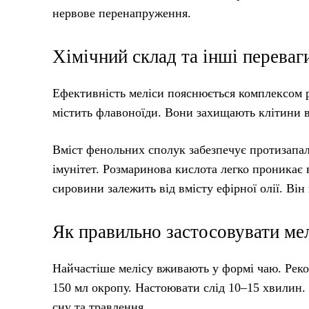
нервове перенапруження.
Хімічний склад та інші переваг
Ефективність меліси пояснюється комплексом ре
містить флавоноїди. Вони захищають клітини 
Вміст фенольних сполук забезпечує протизапал
імунітет. Розмаринова кислота легко проникає 
сировини залежить від вмісту ефірної олії. Ві
Як правильно застосовувати ме
Найчастіше мелісу вживають у формі чаю. Реко
150 мл окропу. Настоювати слід 10–15 хвилин. 
сну та травлення.