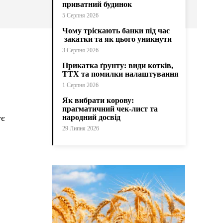
приватний будинок
5 Серпня 2026
Чому тріскають банки під час
закатки та як цього уникнути
3 Серпня 2026
Прикатка ґрунту: види котків,
ТТХ та помилки налаштування
1 Серпня 2026
Як вибрати корову:
прагматичний чек-лист та
ує
народний досвід
29 Липня 2026