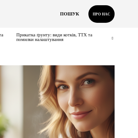
ПОШУК
ПРО НАС
та
Прикатка ґрунту: види котків, ТТХ та
помилки налаштування