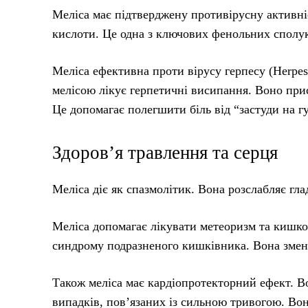
Меліса має підтверджену противірусну активні
кислоти. Це одна з ключових фенольних сполу
Меліса ефективна проти вірусу герпесу (Herpes 
мелісою лікує герпетичні висипання. Воно пр
Це допомагає полегшити біль від “застуди на г
Здоров’я травлення та серця
Меліса діє як спазмолітик. Вона розслабляє гл
Меліса допомагає лікувати метеоризм та кишков
синдрому подразненого кишківника. Вона змен
Також меліса має кардіопротекторний ефект. Во
випадків, пов’язаних із сильною тривогою. Во