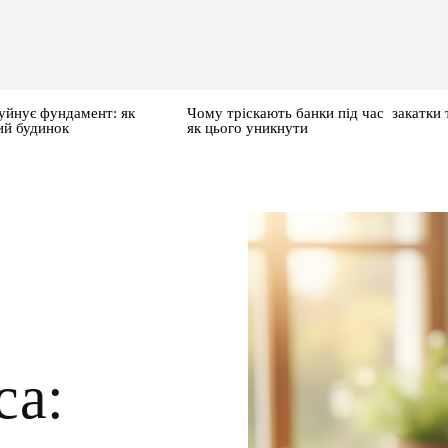
уйнує фундамент: як
Чому тріскають банки під час закатки 
ий будинок
як цього уникнути
са: