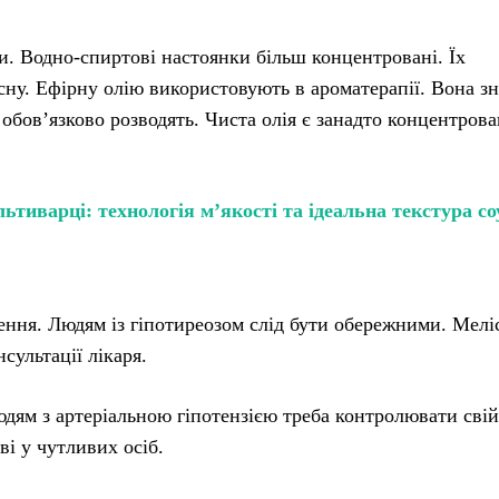
и. Водно-спиртові настоянки більш концентровані. Їх
сну. Ефірну олію використовують в ароматерапії. Вона зн
 обов’язково розводять. Чиста олія є занадто концентров
тиварці: технологія м’якості та ідеальна текстура со
ення. Людям із гіпотиреозом слід бути обережними. Мелі
сультації лікаря.
дям з артеріальною гіпотензією треба контролювати свій
ві у чутливих осіб.