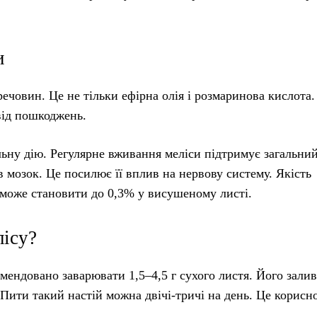
и
човин. Це не тільки ефірна олія і розмаринова кислота.
від пошкоджень.
ьну дію. Регулярне вживання меліси підтримує загальни
в мозок. Це посилює її вплив на нервову систему. Якість
н може становити до 0,3% у висушеному листі.
лісу?
мендовано заварювати 1,5–4,5 г сухого листя. Його зали
Пити такий настій можна двічі-тричі на день. Це корисн