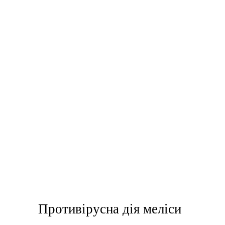
Противірусна дія меліси