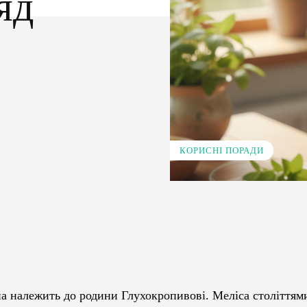
яд
КОРИСНІ ПОРАДИ
Pinterest
WhatsApp
на належить до родини Глухокропивові. Меліса століттям