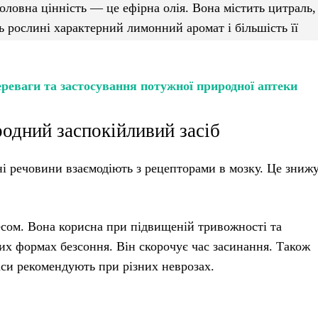
головна цінність — це ефірна олія. Вона містить цитраль,
ь рослині характерний лимонний аромат і більшість її
ереваги та застосування потужної природної аптеки
родний заспокійливий засіб
ні речовини взаємодіють з рецепторами в мозку. Це зниж
ресом. Вона корисна при підвищеній тривожності та
ких формах безсоння. Він скорочує час засинання. Також
іси рекомендують при різних неврозах.