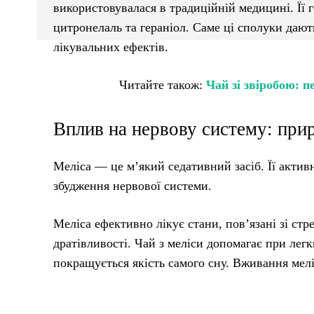
використовувалася в традиційній медицині. Її 
цитронелаль та гераніол. Саме ці сполуки дают
лікувальних ефектів.
Читайте також:
Чай зі звіробою: п
Вплив на нервову систему: при
Меліса — це м’який седативний засіб. Її актив
збудження нервової системи.
Меліса ефективно лікує стани, пов’язані зі ст
дратівливості. Чай з меліси допомагає при лег
покращується якість самого сну. Вживання мел