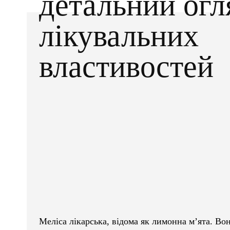
детальний огл
лікувальних
властивостей
Facebook
X
ПОДІЛІТЬСЯ
Меліса лікарська, відома як лимонна м’ята. Во