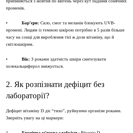
припиняється з жовтня по квітень через кут падіння сонячних
променів.
•
Бар’єри:
Скло, смог та меланін блокують UVB-
промені. Людям із темною шкірою потрібно в 5 разів більше
часу на сонці для вироблення тієї ж дози вітаміну, що й
світлошкірим.
•
Вік:
З роками здатність шкіри синтезувати
холекальциферол знижується.
2. Як розпізнати дефіцит без
лабораторії?
Дефіцит вітаміну D діє “тихо”, руйнуючи організм роками.
Зверніть увагу на ці маркери:
1.
Хронічна м’язова слабкість
: Вітамін D