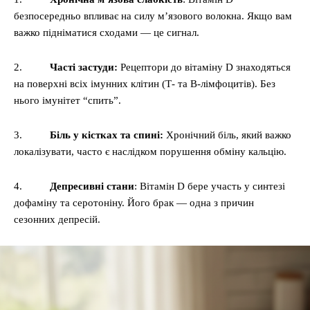
безпосередньо впливає на силу м’язового волокна. Якщо вам
важко підніматися сходами — це сигнал.
2.
Часті застуди:
Рецептори до вітаміну D знаходяться
на поверхні всіх імунних клітин (Т- та В-лімфоцитів). Без
нього імунітет “спить”.
3.
Біль у кістках та спині:
Хронічний біль, який важко
локалізувати, часто є наслідком порушення обміну кальцію.
4.
Депресивні стани
: Вітамін D бере участь у синтезі
дофаміну та серотоніну. Його брак — одна з причин
сезонних депресій.