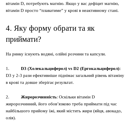
вітамін D, потребують магнію. Якщо у вас дефіцит магнію,
вітамін D просто “плаватиме” у крові в неактивному стані.
4. Яку форму обрати та як
приймати?
На ринку існують водяні, олійні розчини та капсули.
1.
D3 (Холекальциферол) vs D2 (Ергокальциферол):
D3 у 2-3 рази ефективніше піднімає загальний рівень вітаміну
в крові та довше зберігає результат.
2.
Жиророзчинність
: Оскільки вітамін D
жиророзчинний, його обов’язково треба приймати під час
найбільшого прийому їжі, який містить жири (яйця, авокадо,
олія).