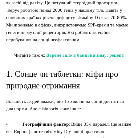
як засіб від рахіту. Це потужний стероїдний прогормон.
Керує роботою понад 2000 генів у нашому тілі. Навіть у
сонячних країнах рівень дефіциту вітаміну D сягає 70-80%.
Ми ж живемо в офісах, використовуємо SPF-креми та маємо
генетичні мутації рецепторів. Які роблять звичайне
перебування на сонці неефективним.
Читайте також:
Варене сало в банці на зиму: рецепт
1. Сонце чи таблетки: міфи про
природне отримання
Більшість людей вважає, що 15 хвилин на сонці достатньо
для норми. Але фізіологія каже інше:
•
Географічний фактор
: Вище 35-ї паралелі (це майже
вся Європа) синтез вітаміну D у шкірі практично