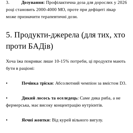
3.
Дозування:
Профілактична доза для дорослих у 2026
році становить 2000-4000 МО, проте при дефіциті лікар
може призначити терапевтичні дози.
5. Продукти-джерела (для тих, хто
проти БАДів)
Хоча їжа покриває лише 10-15% потреби, ці продукти мають
бути в раціоні:
•
Печінка тріски
: Абсолютний чемпіон за вмістом D3.
•
Дикий лосось та оселедець
: Саме дика риба, а не
фермерська, має високу концентрацію нутрієнтів.
•
Яєчні жовтки
: Від курей вільного вигулу.