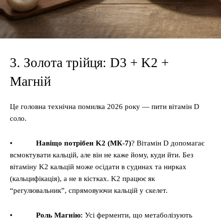
3. Золота трійця: D3 + K2 +
Магній
Це головна технічна помилка 2026 року — пити вітамін D
соло.
•
Навіщо потрібен K2 (МК-7)
? Вітамін D допомагає
всмоктувати кальцій, але він не каже йому, куди йти. Без
вітаміну K2 кальцій може осідати в судинах та нирках
(кальцифікація), а не в кістках. K2 працює як
“регулювальник”, спрямовуючи кальцій у скелет.
•
Роль Магнію:
Усі ферменти, що метаболізують