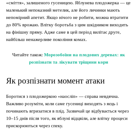
«сміття», залишеного гусеницею. Яблунева плодожерка — це
маленький непоказний метелик, але його личинки мають
непомірний апетит. Якщо нічого не робити, можна втратити
до 80% врожаю. Влітку боротьба з цим шкідником виходить
на фінішну пряму. Адже саме в цей період вилітає друге,
найбільш ненажерливе покоління комах.
Читайте також:
Морозобоїни на плодових деревах: як
розпізнати та лікувати тріщини кори
Як розпізнати момент атаки
Боротися з плодожеркою «наосліп» — справа невдячна.
Важливо розуміти, коли саме гусениці виходять з яєць і
починають вгризатися в плід. Зазвичай це відбувається через
10–15 днів після того, як яблуні відцвіли, але влітку процеси
прискорюються через спеку.