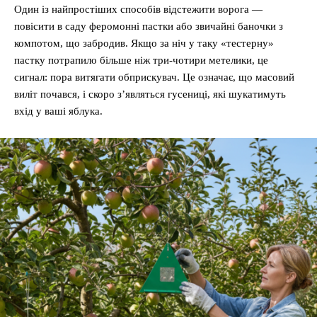
Один із найпростіших способів відстежити ворога —
повісити в саду феромонні пастки або звичайні баночки з
компотом, що забродив. Якщо за ніч у таку «тестерну»
пастку потрапило більше ніж три-чотири метелики, це
сигнал: пора витягати обприскувач. Це означає, що масовий
виліт почався, і скоро з’являться гусениці, які шукатимуть
вхід у ваші яблука.