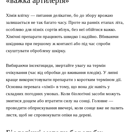
«важка артилерія»
Хімія влітку — питання делікатне, бо до збору врожаю
залишається не так багато часу. Проте на ранніх етапах літа,
особливо для пізніх сортів яблук, без неї обійтися важко.
Хімічні препарати працюють швидко і надійно. Вбиваючи
шкідника при першому ж контакті або під час спроби
скуштувати оброблену шкірку.
Вибираючи інсектициди, звертайте увагу на термін
очікування (час від обробки до вживання плодів). У липні
краще використовувати препарати з коротким терміном дії.
Основна перевага «хімії» в тому, що вона діє навіть у
складних погодних умовах. Коли біологічні засоби можуть
змитися дощем або втратити силу на сонці. Головне —
проводити обприскування ввечері, коли сонце вже не палить
листя, щоб не спровокувати опіки на дереві.