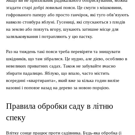
Якщо ви не прихильник радикального обприскування, можна
згадати старі добрі ловильні пояси. Це смуги з мішковини,
гофрованого паперу або просто ганчірок, які туго обв’язують
навколо стовбура яблуні. Гусениці, які спускаються з плодів
на землю або повзуть вгору, шукають затишне місце для
заляльковування і потрапляють у цю пастку.
Раз на тиждень такі пояси треба перевіряти та знищувати
шкідників, що там зібралися. Це нудно, але дієво, особливо в
невеликих приватних садах. Також не забувайте вчасно
збирати падалицю. Яблуко, що впало, часто містить
всередині «квартиранта», який вже за кілька годин вилізе
назовні і поповзе назад на дерево за новою порцією.
Правила обробки саду в літню
спеку
Влітку сонце працює проти садівника. Будь-яка обробка (і