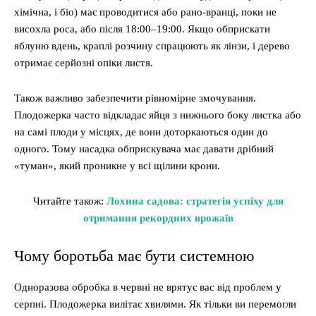
хімічна, і біо) має проводитися або рано-вранці, поки не
висохла роса, або після 18:00–19:00. Якщо обприскати
яблуню вдень, краплі розчину спрацюють як лінзи, і дерево
отримає серйозні опіки листя.
Також важливо забезпечити рівномірне змочування.
Плодожерка часто відкладає яйця з нижнього боку листка або
на самі плоди у місцях, де вони доторкаються один до
одного. Тому насадка обприскувача має давати дрібний
«туман», який проникне у всі щілини крони.
Читайте також:
Лохина садова: стратегія успіху для
отримання рекордних врожаїв
Чому боротьба має бути системною
Одноразова обробка в червні не врятує вас від проблем у
серпні. Плодожерка вилітає хвилями. Як тільки ви перемогли