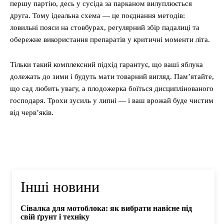
першу партію, десь у сусіда за парканом вилуплюється
друга. Тому ідеальна схема — це поєднання методів:
ловильні пояси на стовбурах, регулярний збір падалиці та
обережне використання препаратів у критичні моменти літа.
Тільки такий комплексний підхід гарантує, що ваші яблука
долежать до зими і будуть мати товарний вигляд. Пам’ятайте,
що сад любить увагу, а плодожерка боїться дисциплінованого
господаря. Трохи зусиль у липні — і ваш врожай буде чистим
від черв’яків.
Інші новини
Сівалка для мотоблока: як вибрати навісне під
свій ґрунт і техніку